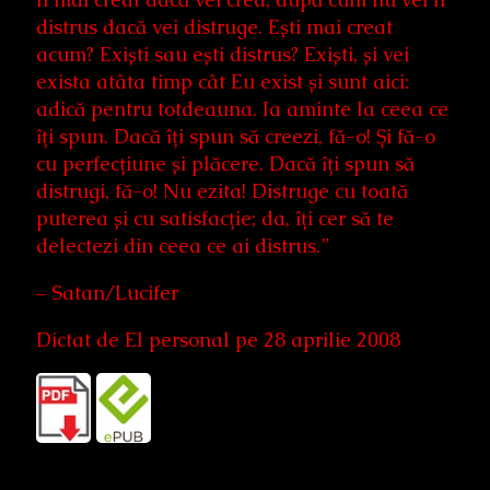
distrus dacă vei distruge. Ești mai creat
acum? Exiști sau ești distrus? Exiști, și vei
exista atâta timp cât Eu exist și sunt aici:
adică pentru totdeauna. Ia aminte la ceea ce
îți spun. Dacă îți spun să creezi, fă-o! Și fă-o
cu perfecțiune și plăcere. Dacă îți spun să
distrugi, fă-o! Nu ezita! Distruge cu toată
puterea și cu satisfacție; da, îți cer să te
delectezi din ceea ce ai distrus.”
– Satan/Lucifer
Dictat de El personal pe 28 aprilie 2008