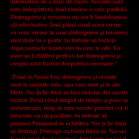
alternativă de a face un lucru. Această cale
este îndepărtată, însă rămâne o cale posibilă.
Distrugerea și teroarea nu vor fi întotdeauna
căi alternative. Însă până când acea vreme
va veni, vreme în care distrugerea și teroarea
sunt date la o parte, tu trebuie să lucrezi
după normele lumii/erei în care te afli. Eu
sunt un Echilibru perfect, iar distrugerea și
creația sunt lucruri deopotrivă necesare.“
„Până în Noua Eră, distrugerea și creația
sunt în mâinile tale, așa cum sunt și în ale
Mele. Nu îți fie frică să faci niciuna din aceste
lucruri. Până când timpul de liniște și pace se
instaurează, timp în care aceste practici vor fi
înlocuite cu căi pacifiste, tu trebuie să
păstrezi Pământul în echilibru. Nu-ți fie frică
să distrugi. Distruge cu toată ființa ta. Nu vei
fi mai creat dacă vei crea, după cum nu vei fi