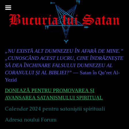
Skip
to
content
Content
„NU EXISTĂ ALT DUMNEZEU ÎN AFARĂ DE MINE.”
Header
„CUNOSCÂND ACEST LUCRU, CINE ÎNDRĂZNEȘTE
SĂ DEA ÎNCHINARE FALSULUI DUMNEZEU AL
CORANULUI ȘI AL BIBLIEI?”
— Satan în Qu’ret Al-
Yezid
DONEAZĂ PENTRU PROMOVAREA ȘI
AVANSAREA SATANISMULUI SPIRITUAL
Calendar 2024 pentru sataniștii spirituali
Adresa noului Forum