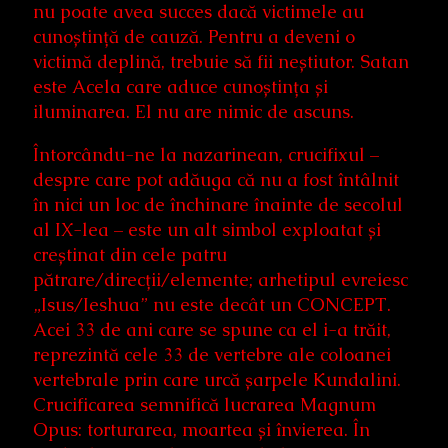
nu poate avea succes dacă victimele au
cunoștință de cauză. Pentru a deveni o
victimă deplină, trebuie să fii neștiutor. Satan
este Acela care aduce cunoștința și
iluminarea. El nu are nimic de ascuns.
Întorcându-ne la nazarinean, crucifixul –
despre care pot adăuga că nu a fost întâlnit
în nici un loc de închinare înainte de secolul
al IX-lea – este un alt simbol exploatat și
creștinat din cele patru
pătrare/direcții/elemente; arhetipul evreiesc
„Isus/Ieshua” nu este decât un CONCEPT.
Acei 33 de ani care se spune ca el i-a trăit,
reprezintă cele 33 de vertebre ale coloanei
vertebrale prin care urcă șarpele Kundalini.
Crucificarea semnifică lucrarea Magnum
Opus: torturarea, moartea și învierea. În