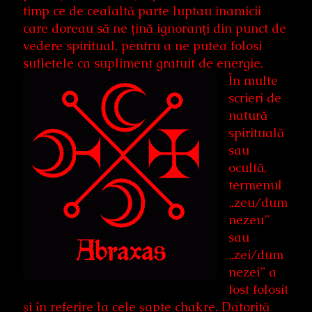
timp ce de cealaltă parte luptau inamicii
care doreau să ne țină ignoranți din punct de
vedere spiritual, pentru a ne putea folosi
sufletele ca supliment gratuit de energie.
În multe
scrieri de
natură
spirituală
sau
ocultă,
termenul
„zeu/dum
nezeu”
sau
„zei/dum
nezei” a
fost folosit
și în referire la cele șapte chakre. Datorită