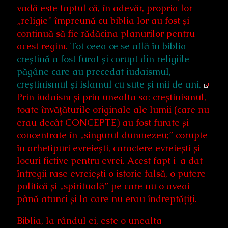
vadă este faptul că, în adevăr, propria lor
„religie” împreună cu biblia lor au fost și
continuă să fie rădăcina planurilor pentru
acest regim.
Tot ceea ce se află în biblia
creștină a fost furat și corupt din religiile
păgâne care au precedat iudaismul,
creștinismul și islamul cu sute și mii de ani.
Prin iudaism și prin unealta sa: creștinismul,
toate învățăturile originale ale lumii (care nu
erau decât CONCEPTE) au fost furate și
concentrate în „singurul dumnezeu;” corupte
în arhetipuri evreiești, caractere evreiești și
locuri fictive pentru evrei. Acest fapt i-a dat
întregii rase evreiești o istorie falsă, o putere
politică și „spirituală” pe care nu o aveai
până atunci și la care nu erau îndreptățiți.
Biblia, la rândul ei, este o unealta