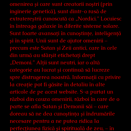
omenirea și care sunt creatorii noștri (prin
inginerie genetică), sunt dintr-o rasă de
extratereștrii cunoscută ca „Nordici.” Locuiesc
în întreaga galaxie în diferite sisteme solare.
Sunt foarte avansați în cunoștințe, inteligență
și în spirit. Unii sunt de ajutor omenirii –
precum este Satan și Zeii antici, care în cele
din urmă au sfârșit etichetați drept
„Demoni.” Alții sunt neutri, iar o altă
categorie au lucrat și continuă să lucreze
spre distrugerea noastră. Informații cu privire
la creație pot fi găsite în detaliu în alte
articole de pe acest website. S-a purtat un
război din cauza omenirii, război în care de o
parte se afla Satan și Demonii săi – care
doreau să ne dea cunoștința și îndrumările
necesare pentru a ne putea ridica la
perfecțiunea fizică și spirituală de zeu, – în