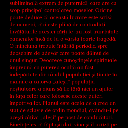
subliminală extrem de puternică, care are ca
scop principal controlarea maselor. Oricine
poate deduce că această lucrare este scrisă
de oameni, căci este plină de contradicții.
Învățăturile acestei cărți le-au fost trâmbițate
oamenilor încă de la o vârsta foarte fragedă.
O minciuna trebuie întărită periodic, spre
deosebire de adevăr care poate dăinui de
unul singur. Deoarece cunoștințele spirituale
împreună cu puterea ocultă au fost
îndepărtate din rândul populației și ținute în
mâinile a câtorva „aleși,” populația
neștiutoare a ajuns să fie fără nici un ajutor
în fața celor care folosesc aceste puteri
împotriva lor. Planul este acela de a crea un
stat de sclavie de ordin mondial, avându-i pe
acești câțiva „aleși” pe post de conducători.
Bineînțeles că făptașii dau vina și îl acuză pe