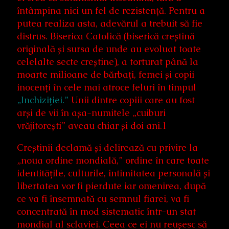
întâmpina nici un fel de rezistență. Pentru a
putea realiza asta, adevărul a trebuit să fie
distrus. Biserica Catolică (biserică creștină
originală și sursa de unde au evoluat toate
celelalte secte creștine), a torturat până la
moarte milioane de bărbați, femei și copii
inocenți în cele mai atroce feluri în timpul
„Inchiziției.”
Unii dintre copiii care au fost
arși de vii în așa-numitele „cuiburi
vrăjitorești” aveau chiar și doi ani.1
Creștinii declamă și delirează cu privire la
„noua ordine mondială,” ordine în care toate
identitățile, culturile, intimitatea personală și
libertatea vor fi pierdute iar omenirea, după
ce va fi însemnată cu semnul fiarei, va fi
concentrată în mod sistematic într-un stat
mondial al sclaviei. Ceea ce ei nu reușesc să