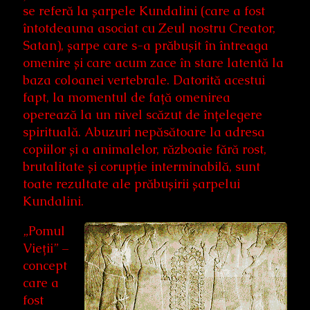
se referă la șarpele Kundalini (care a fost
întotdeauna asociat cu Zeul nostru Creator,
Satan), șarpe care s-a prăbușit în întreaga
omenire și care acum zace în stare latentă la
baza coloanei vertebrale. Datorită acestui
fapt, la momentul de față omenirea
operează la un nivel scăzut de înțelegere
spirituală. Abuzuri nepăsătoare la adresa
copiilor și a animalelor, războaie fără rost,
brutalitate și corupție interminabilă, sunt
toate rezultate ale prăbușirii șarpelui
Kundalini.
„Pomul
Vieții” –
concept
care a
fost