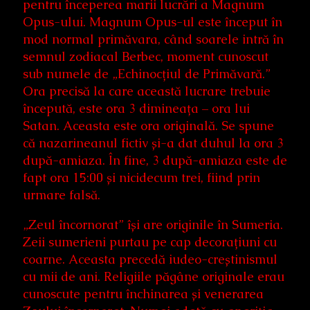
pentru începerea marii lucrări a Magnum
Opus-ului. Magnum Opus-ul este început în
mod normal primăvara, când soarele intră în
semnul zodiacal Berbec, moment cunoscut
sub numele de „Echinocțiul de Primăvară.”
Ora precisă la care această lucrare trebuie
începută, este ora 3 dimineața – ora lui
Satan. Aceasta este ora originală. Se spune
că nazarineanul fictiv și-a dat duhul la ora 3
după-amiaza. În fine, 3 după-amiaza este de
fapt ora 15:00 și nicidecum trei, fiind prin
urmare falsă.
„Zeul încornorat” își are originile în Sumeria.
Zeii sumerieni purtau pe cap decorațiuni cu
coarne. Aceasta precedă iudeo-creștinismul
cu mii de ani. Religiile păgâne originale erau
cunoscute pentru închinarea și venerarea