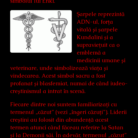
simbolul lui Enki.
Șarpele reprezintă
ADN-ul, forța
vitală și șarpele
Kundalini și a
supraviețuit ca o
emblemă a
medicinii umane și
veterinare, unde simbolizează viața și
vindecarea. Acest simbol sacru a fost
profanat și blasfemiat, numai de când iudeo-
creștinismul a intrat în scenă.
Fiecare dintre noi suntem familiarizați cu
termenul „căzut” (vezi „îngeri căzuți”). Liderii
creștini au folosit din abundență acest
termen atunci când făceau referire la Satan
și la Demonii săi. În adevăr, termenul „căzut”