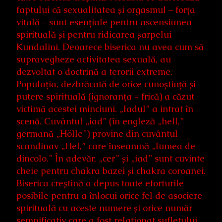
faptului că sexualitatea și orgasmul – forța
vitală – sunt esențiale pentru ascensiunea
spirituală și pentru ridicarea șarpelui
Kundalini. Deoarece biserica nu avea cum să
supravegheze activitatea sexuală, au
dezvoltat o doctrină a terorii extreme.
Populația, dezbrăcată de orice cunoștință și
putere spirituală (ignoranța = frică) a căzut
victimă acestei minciuni. „Iadul” a intrat în
scenă. Cuvântul „iad” (în engleză „hell,”
germană „Hölle”) provine din cuvântul
scandinav „Hel,” care înseamnă „lumea de
dincolo.” În adevăr, „cer” și „iad” sunt cuvinte
cheie pentru chakra bazei și chakra coroanei.
Biserica creștină a depus toate eforturile
posibile pentru a înlocui orice fel de asociere
spirituală cu aceste numere și orice număr
semnificativ care a fost relaționat sufletului