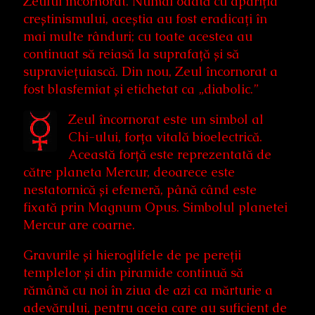
Zeului încornorat. Numai odată cu apariția
creștinismului, aceștia au fost eradicați în
mai multe rânduri; cu toate acestea au
continuat să reiasă la suprafață și să
supraviețuiască. Din nou, Zeul încornorat a
fost blasfemiat și etichetat ca „diabolic.”
Zeul încornorat este un simbol al
Chi-ului, forța vitală bioelectrică.
Această forță este reprezentată de
către planeta Mercur, deoarece este
nestatornică și efemeră, până când este
fixată prin Magnum Opus. Simbolul planetei
Mercur are coarne.
Gravurile și hieroglifele de pe pereții
templelor și din piramide continuă să
rămână cu noi în ziua de azi ca mărturie a
adevărului, pentru aceia care au suficient de