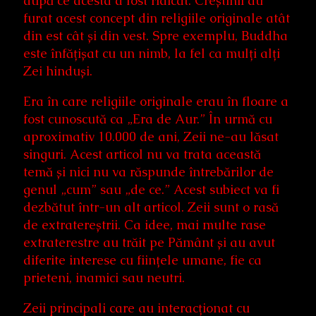
după ce acesta a fost ridicat. Creștinii au
furat acest concept din religiile originale atât
din est cât și din vest. Spre exemplu, Buddha
este înfățișat cu un nimb, la fel ca mulți alți
Zei hinduși.
Era în care religiile originale erau în floare a
fost cunoscută ca „Era de Aur.” În urmă cu
aproximativ 10.000 de ani, Zeii ne-au lăsat
singuri. Acest articol nu va trata această
temă și nici nu va răspunde întrebărilor de
genul „cum” sau „de ce.” Acest subiect va fi
dezbătut într-un alt articol. Zeii sunt o rasă
de extratereștrii. Ca idee, mai multe rase
extraterestre au trăit pe Pământ și au avut
diferite interese cu ființele umane, fie ca
prieteni, inamici sau neutri.
Zeii principali care au interacționat cu