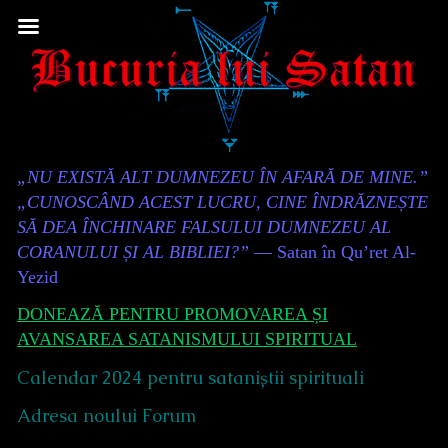
Skip
to
content
Content
„NU EXISTĂ ALT DUMNEZEU ÎN AFARĂ DE MINE.”
Header
„CUNOSCÂND ACEST LUCRU, CINE ÎNDRĂZNEȘTE
SĂ DEA ÎNCHINARE FALSULUI DUMNEZEU AL
CORANULUI ȘI AL BIBLIEI?”
— Satan în Qu’ret Al-
Yezid
DONEAZĂ PENTRU PROMOVAREA ȘI
AVANSAREA SATANISMULUI SPIRITUAL
Calendar 2024 pentru sataniștii spirituali
Adresa noului Forum