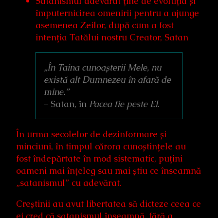
Satanismul adevărat ține de evoluția și
împuternicirea omenirii pentru a ajunge
asemenea Zeilor, după cum a fost
intenția Tatălui nostru Creator, Satan
„În Taina cunoașterii Mele, nu
există alt Dumnezeu în afară de
mine.”
– Satan, în
Pacea fie peste El
.
În urma secolelor de dezinformare și
minciuni, în timpul cărora cunoștințele au
fost îndepărtate în mod sistematic, puțini
oameni mai înțeleg sau mai știu ce înseamnă
„satanismul” cu adevărat.
Creștinii au avut libertatea să dicteze ceea ce
ei cred că satanismul înseamnă, fără a