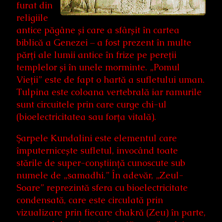
furat din
religiile
antice păgâne și care a sfârșit în cartea
biblică a Genezei – a fost prezent în multe
părți ale lumii antice în frize pe pereții
templelor și în unele morminte. „Pomul
Vieții” este de fapt o hartă a sufletului uman.
Tulpina este coloana vertebrală iar ramurile
sunt circuitele prin care curge chi-ul
(bioelectricitatea sau forța vitală).
Șarpele Kundalini este elementul care
împuternicește sufletul, invocând toate
stările de super-conștiință cunoscute sub
numele de „samadhi.” În adevăr, „Zeul-
Soare” reprezintă sfera cu bioelectricitate
condensată, care este circulată prin
vizualizare prin fiecare chakră (Zeu) în parte,