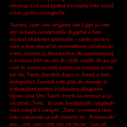
creștină. Cel mai țipător exemplu este cazul
celor „patru evanghelii.”
Tarotul, care este originar din Egipt și care
are la bază constelațiile (Egiptul a fost
centrul alchimiei spirituale – motiv pentru
care a fost atacat în nenumărate rânduri de
evrei, creștini și, bineînțeles, de musulmani),
a evoluat într-un set de cărți; cărțile de joc pe
care le avem cu toții astăzi au evoluat și ele
tot din Tarot, imediat după ce Atuul a fost
îndepărtat. Tarotul este plin de mesaje și
instrucțiuni pentru realizarea Magnum
Opus-ului. Din Tarot, evreii au derivat și și-
au creat „Tora,” în care învățăturile originale
sunt complet corupte. „Tora” evreiască mai
este cunoscută și sub numele de „Pentateuh”
sau „cele cinci cărți ale lui Moise” (un alt