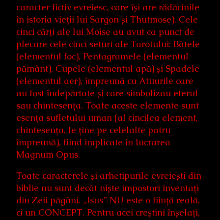
caracter fictiv evreiesc, care își are rădăcinile
în istoria vieții lui Sargon și Thutmose). Cele
cinci cărți ale lui Moise au avut ca punct de
plecare cele cinci seturi ale Tarotului: Bâtele
(elementul foc), Pentagramele (elementul
pământ), Cupele (elementul apă) și Spadele
(elementul aer), împreună cu Atuurile care
au fost îndepărtate și care simbolizau eterul
sau chintesența. Toate aceste elemente sunt
esența sufletului uman (al cincilea element,
chintesența, le ține pe celelalte patru
împreună), fiind implicate în lucrarea
Magnum Opus.
Toate caracterele și arhetipurile evreiești din
biblie nu sunt decât niște impostori inventați
din Zeii păgâni. „Isus” NU este o ființă reală,
ci un CONCEPT. Pentru acei creștini înșelați,