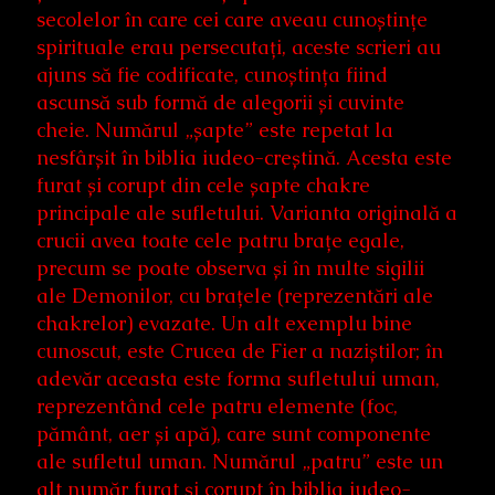
secolelor în care cei care aveau cunoștințe
spirituale erau persecutați, aceste scrieri au
ajuns să fie codificate, cunoștința fiind
ascunsă sub formă de alegorii și cuvinte
cheie. Numărul „șapte” este repetat la
nesfârșit în biblia iudeo-creștină. Acesta este
furat și corupt din cele șapte chakre
principale ale sufletului. Varianta originală a
crucii avea toate cele patru brațe egale,
precum se poate observa și în multe sigilii
ale Demonilor, cu brațele (reprezentări ale
chakrelor) evazate. Un alt exemplu bine
cunoscut, este Crucea de Fier a naziștilor; în
adevăr aceasta este forma sufletului uman,
reprezentând cele patru elemente (foc,
pământ, aer și apă), care sunt componente
ale sufletul uman. Numărul „patru” este un
alt număr furat și corupt în biblia iudeo-