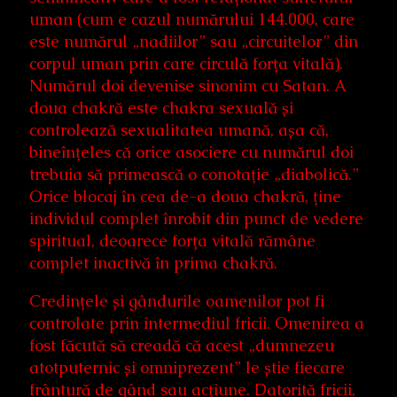
uman (cum e cazul numărului 144.000, care
este numărul „nadiilor” sau „circuitelor” din
corpul uman prin care circulă forța vitală).
Numărul doi devenise sinonim cu Satan. A
doua chakră este chakra sexuală și
controlează sexualitatea umană, așa că,
bineînțeles că orice asociere cu numărul doi
trebuia să primească o conotație „diabolică.”
Orice blocaj în cea de-a doua chakră, ține
individul complet înrobit din punct de vedere
spiritual, deoarece forța vitală rămâne
complet inactivă în prima chakră.
Credințele și gândurile oamenilor pot fi
controlate prin intermediul fricii. Omenirea a
fost făcută să creadă că acest „dumnezeu
atotputernic și omniprezent” le știe fiecare
frântură de gând sau acțiune. Datorită fricii,