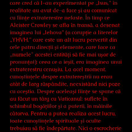
care cred că l-au experimentat pe „Isus,” în
realitate au avut de-a face și au comunicat
cu ființe extraterestre nefaste. În timp ce
Aleister Crowley se afla în transă, a desenat
imaginea lui „Iehova” (o corupție a literelor
„YHVH,” care este un alt lucru pervertit din
cele patru direcții și elemente, care face ca
„numele” acestei entități să fie mai ușor de
pronunțat): ceea ce a ieșit, era imaginea unui
extraterestru cenușiu. La acel moment,
cunoștințele despre extratereștrii nu erau
atât de larg răspândite, neexistând nici poze
cu aceștia. Despre aceleași ființe se spune că
au făcut un târg cu Vaticanul: suflete în
schimbul bogățiilor și a puterii, în mâinile
câtorva. Pentru a putea realiza acest lucru,
toate cunoștințele spirituale și oculte
trebuiau să fie îndepărtate. Nici o escrocherie