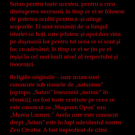
Satan pentru toate acestea, pentru a crea
distragerea necesară, în timp ce ei se folosesc
de puterea ocultă pentru a-și atinge
scopurile. Ei sunt renumiți de-a lungul
istoriei ca hoți, care jefuiesc și apoi dau vina
pe dușmanii lor pentru tot ceea ce ei sunt și
fac cu adevărat, în timp ce ei se țin pe ei
înșiși la cel mai înalt nivel al respectului și
inocenței.
Religiile originale – care acum sunt
cunoscute sub numele de „satanism”
(apropo, „Satan” înseamnă „inamic” în
ebraică), au fost toate centrate pe ceea ce
este cunoscut ca „Magnum Opus” sau
„Marea Lucrare.” Acela care este cunoscut
drept „Satan” este în fapt adevăratul nostru
Zeu Creator. A fost împiedicat de către