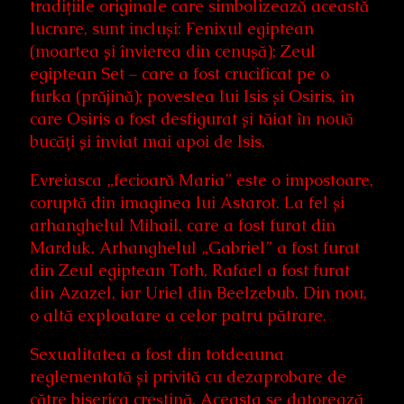
tradițiile originale care simbolizează această
lucrare, sunt incluși: Fenixul egiptean
(moartea și învierea din cenușă); Zeul
egiptean Set – care a fost crucificat pe o
furka (prăjină); povestea lui Isis și Osiris, în
care Osiris a fost desfigurat și tăiat în nouă
bucăți și înviat mai apoi de Isis.
Evreiasca „fecioară Maria” este o impostoare,
coruptă din imaginea lui Astarot. La fel și
arhanghelul Mihail, care a fost furat din
Marduk. Arhanghelul „Gabriel” a fost furat
din Zeul egiptean Toth, Rafael a fost furat
din Azazel, iar Uriel din Beelzebub. Din nou,
o altă exploatare a celor patru pătrare.
Sexualitatea a fost din totdeauna
reglementată și privită cu dezaprobare de
către biserica creștină. Aceasta se datorează