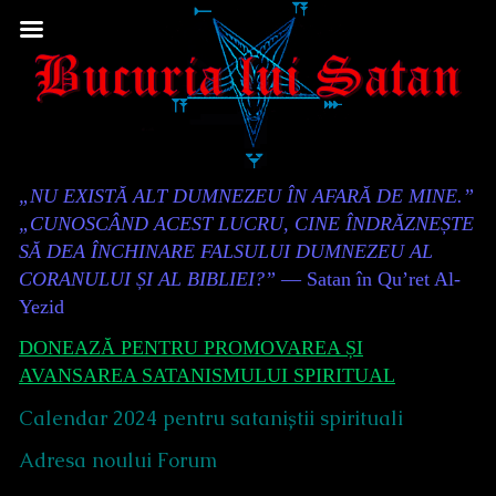
Skip
to
content
Content
„NU EXISTĂ ALT DUMNEZEU ÎN AFARĂ DE MINE.”
Header
„CUNOSCÂND ACEST LUCRU, CINE ÎNDRĂZNEȘTE
SĂ DEA ÎNCHINARE FALSULUI DUMNEZEU AL
CORANULUI ȘI AL BIBLIEI?”
— Satan în Qu’ret Al-
Yezid
DONEAZĂ PENTRU PROMOVAREA ȘI
AVANSAREA SATANISMULUI SPIRITUAL
Calendar 2024 pentru sataniștii spirituali
Adresa noului Forum