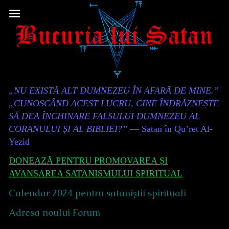
Skip
to
content
Content
„NU EXISTĂ ALT DUMNEZEU ÎN AFARĂ DE MINE.”
Header
„CUNOSCÂND ACEST LUCRU, CINE ÎNDRĂZNEȘTE
SĂ DEA ÎNCHINARE FALSULUI DUMNEZEU AL
CORANULUI ȘI AL BIBLIEI?”
— Satan în Qu’ret Al-
Yezid
DONEAZĂ PENTRU PROMOVAREA ȘI
AVANSAREA SATANISMULUI SPIRITUAL
Calendar 2024 pentru sataniștii spirituali
Adresa noului Forum