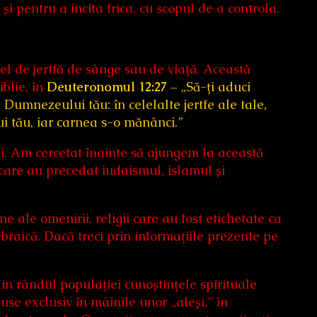
și pentru a incita frica, cu scopul de a controla.
el de jertfă de sânge sau de viață. Această
blie, în
Deuteronomul 12:27
– „Să-ți aduci
 Dumnezeului tău: în celelalte jertfe ale tale,
i tău, iar carnea s-o mănânci.”
ii. Am cercetat înainte să ajungem la această
, care au precedat iudaismul, islamul și
ne ale omenirii, religii care au fost etichetate ca
aică. Dacă treci prin informațiile prezente pe
in rândul populației cunoștințele spirituale
puse exclusiv în mâinile unor „aleși,” în