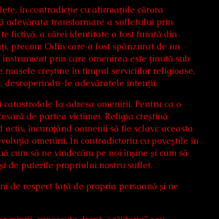
te, în contradicție cu afirmațiile cărora
ă adevărata transformare a sufletului prin
 fictivă, a cărei identitate a fost furată din
ați, precum Odin care a fost spânzurat de un
 instrument prin care omenirea este ținută sub
 masele creștine în timpul serviciilor religioase,
, descoperindu-le adevăratele intenții.
i catastrofale la adresa omenirii. Pentru ca o
esară de partea victimei. Religia creștină
activ, încurajând oamenii să fie sclavi; aceasta
oluția omenirii. În contradictoriu cu poveștile în
ă cum să ne vindecăm pe noi înșine și cum să
 de puterile propriului nostru suflet.
ini de respect față de propria persoană și ne