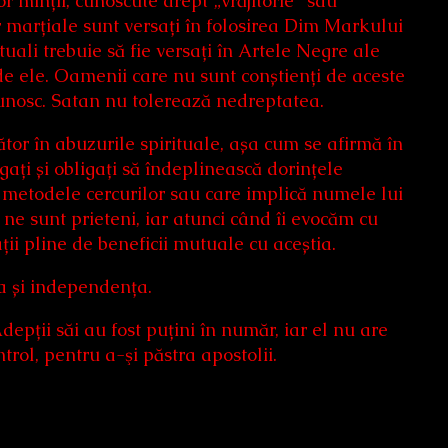
r minții, cunoscute drept „vrăjitorie” sau
 marțiale sunt versați în folosirea Dim Markului
rituali trebuie să fie versați în Artele Negre ale
de ele. Oamenii care nu sunt conștienți de aceste
 cunosc. Satan nu tolerează nedreptatea.
ător în abuzurile spirituale, așa cum se afirmă în
ați și obligați să îndeplinească dorințele
ște metodele cercurilor sau care implică numele lui
 ne sunt prieteni, iar atunci când îi evocăm cu
ții pline de beneficii mutuale cu aceștia.
ea și independența.
epții săi au fost puțini în număr, iar el nu are
rol, pentru a-şi păstra apostolii.