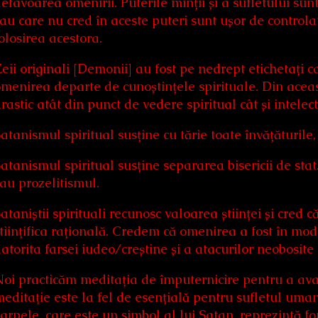
efavoarea omenirii. Puterile minții și a sufletului sun
au care nu cred în aceste puteri sunt ușor de controlat
olosirea acestora.
eii originali [Demonii] au fost pe nedrept etichetați c
menirea departe de cunoștințele spirituale. Din acea
rastic atât din punct de vedere spiritual cât și intelec
atanismul spiritual susține cu tărie toate învățăturile,
atanismul spiritual susține separarea bisericii de sta
au prozelitismul.
ataniștii spirituali recunosc valoarea științei și cred 
tiințifica rațională. Credem că omenirea a fost în mod
atorita farsei iudeo/creștine și a atacurilor neobosite
oi practicăm meditația de împuternicire pentru a avan
editație este la fel de esențială pentru sufletul uma
arpele, care este un simbol al lui Satan, reprezintă fo