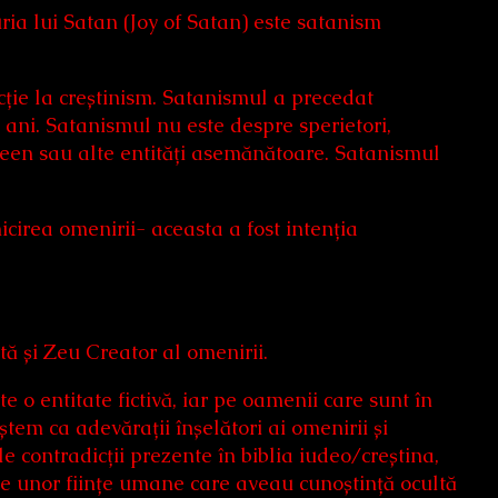
uria lui Satan (Joy of Satan) este satanism
acție la creștinism. Satanismul a precedat
e ani. Satanismul nu este despre sperietori,
ween sau alte entități asemănătoare. Satanismul
cirea omenirii- aceasta a fost intenția
ă și Zeu Creator al omenirii.
 o entitate fictivă, iar pe oamenii care sunt în
ștem ca adevărații înșelători ai omenirii și
le contradicții prezente în biblia iudeo/creștina,
ile unor ființe umane care aveau cunoștință ocultă