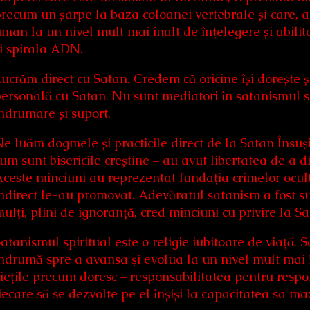
recum un șarpe la baza coloanei vertebrale și care, a
man la un nivel mult mai înalt de înțelegere și abilit
i spirala ADN.
ucrăm direct cu Satan. Credem că oricine își dorește ș
ersonală cu Satan. Nu sunt mediatori în satanismul sp
ndrumare și suport.
e luăm dogmele și practicile direct de la Satan Însuș
um sunt bisericile creștine – au avut libertatea de a d
ceste minciuni au reprezentat fundația crimelor ocult
ndirect le-au promovat. Adevăratul satanism a fost sup
ulți, plini de ignoranță, cred minciuni cu privire la 
atanismul spiritual este o religie iubitoare de viață.
ndrumă spre a avansa şi evolua la un nivel mult mai înal
iețile precum doresc – responsabilitatea pentru respo
iecare să se dezvolte pe el înșiși la capacitatea sa m