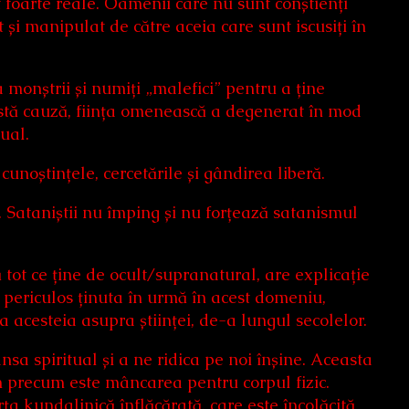
t foarte reale. Oamenii care nu sunt conștienți
 și manipulat de către aceia care sunt iscusiți în
a monștrii și numiți „malefici” pentru a ține
stă cauză, ființa omenească a degenerat în mod
tual.
 cunoștințele, cercetările și gândirea liberă.
t. Sataniștii nu împing și nu forțează satanismul
că tot ce ține de ocult/supranatural, are explicație
 periculos ținuta în urmă în acest domeniu,
 a acesteia asupra științei, de-a lungul secolelor.
sa spiritual și a ne ridica pe noi înșine. Aceasta
n precum este mâncarea pentru corpul fizic.
rța kundalinică înflăcărată, care este încolăcită