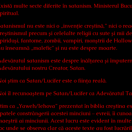
xistă multe secte diferite în satanism. Ministerul Buc
piritual.
atanismul nu este nici o „invenție creștină,” nici o re
reștinismul precum și celelalte religii cu sute și mii d
piriduși, fantome, zombii, vampiri, monștrii de Hallo
u înseamnă „malefic” și nu este despre moarte.
devăratul satanism este despre înălțarea și împuterni
devăratului nostru Creator, Satan.
oi știm ca Satan/Lucifer este o ființa reală.
oi îl recunoaștem pe Satan/Lucifer ca Adevăratul Tat
tim ca „Yaweh/Iehova” prezentat în biblia creștina este
patele constrângerii acestei minciuni – evreii, îi cunoa
aeștrii ai minciunii. Acest lucru este evident în multe
oc unde se observa clar că aceste texte au fost lucrăr