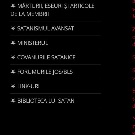
d
⛧ MĂRTURII, ESEURI ȘI ARTICOLE
s
DE LA MEMBRII
f
⛧ SATANISMUL AVANSAT
Z
o
⛧ MINISTERUL
d
S
⛧ COVANURILE SATANICE
S
⛧ FORUMURILE JOS/BLS
s
⛧ LINK-URI
S
ș
⛧ BIBLIOTECA LUI SATAN
d
N
m
Ș