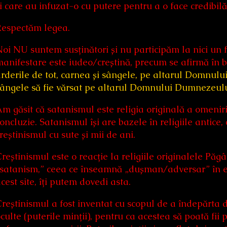
i care au infuzat-o cu putere pentru a o face credibilă 
Respectăm legea.
oi NU suntem susținători și nu participăm la nici un f
anifestare este iudeo/creștină, precum se afirmă în bi
rderile de tot, carnea și sângele, pe altarul Domnului
ângele să fie vărsat pe altarul Domnului Dumnezeulu
m găsit că satanismul este religia originală a omenir
oncluzie. Satanismul își are bazele în religiile antice
reștinismul cu sute și mii de ani.
reștinismul este o reacție la religiile originalele Păgâ
satanism,” ceea ce înseamnă „dușman/adversar” în ebr
cest site, îți putem dovedi asta.
reștinismul a fost inventat cu scopul de a îndepărta d
culte (puterile minții), pentru ca acestea să poată fii 