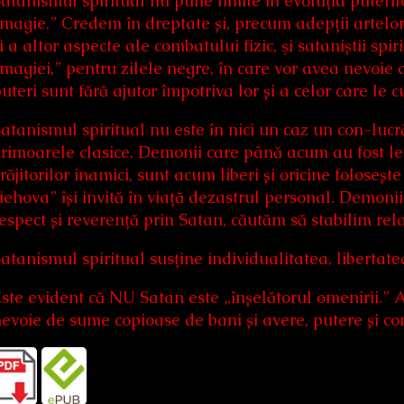
atanismul spiritual nu pune limite în evoluția puterilo
magie.” Credem în dreptate și, precum adepții artelor
i a altor aspecte ale combatului fizic, şi sataniștii spi
magiei,” pentru zilele negre, în care vor avea nevoie 
uteri sunt fără ajutor împotriva lor și a celor care le
atanismul spiritual nu este în nici un caz un con-lucr
rimoarele clasice. Demonii care până acum au fost leg
răjitorilor inamici, sunt acum liberi și oricine folose
iehova” își invită în viață dezastrul personal. Demonii
espect și reverență prin Satan, căutăm să stabilim rela
atanismul spiritual susține individualitatea, libertat
ste evident că NU Satan este „înșelătorul omenirii.” Ad
evoie de sume copioase de bani și avere, putere și cont