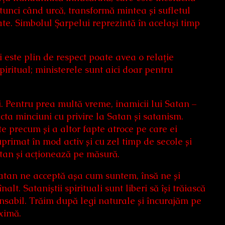
tunci când urcă, transformă mintea și sufletul
ate. Simbolul Șarpelui reprezintă în același timp
i este plin de respect poate avea o relație
iritual; ministerele sunt aici doar pentru
i. Pentru prea multă vreme, inamicii lui Satan –
icta minciuni cu privire la Satan și satanism.
e precum și a altor fapte atroce pe care ei
rimat în mod activ și cu zel timp de secole și
Satan și acționează pe măsură.
 Satan ne acceptă așa cum suntem, însă ne și
t. Sataniștii spirituali sunt liberi să își trăiască
nsabil. Trăim după legi naturale și încurajăm pe
aximă.