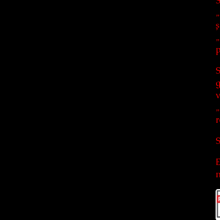
S
„
ș
„
p
S
g
v
„
r
S
E
n