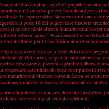
onștientizăm că noi ne „salvăm” propriile noastre sufle
azarineanul i-ar salva pe toți. Satanismul are ca baz
editația de împuternicire. Nazarineanul este o entitate
egendele a peste 18 Zei păgâni care fuseseră crucific
opac și nu este nimic altceva (nazarineanul) decât un
ontrolul câtorva „aleși.” Nazarineanul a fost folosit de
a un substituent pentru sacrificiile umane sângeroase
eligia iudeo/creștină este o farsă vicioasă de proporți
inciună să aibă succes, o lipsa de cunoaștere este nec
uprimă cunoașterea, precum și gândirea liberă în mod 
u propovăduiește nimic din ceea ce ar putea fii spre ev
are nazarineanul vindeca oameni, Satan ne arată nou
acem așa numitele miracole, folosindu-ne de mintea și
n urma împuternicirii noastre, devenim încrezători, pl
âștigăm independența și evoluția spirituală.