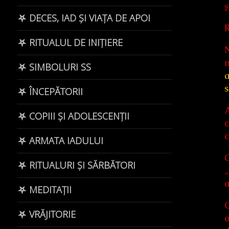
ș
⛧ DECES, IAD ȘI VIAȚA DE APOI
⛧ RITUALUL DE INIȚIERE
N
m
⛧ SIMBOLURI SS
a
s
⛧ ÎNCEPĂTORII
A
⛧ COPIII ȘI ADOLESCENȚII
c
c
⛧ ARMATA IADULUI
C
⛧ RITUALURI ȘI SĂRBĂTORI
„
a
⛧ MEDITAȚII
C
⛧ VRĂJITORIE
o