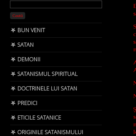
Primary
E
Sidebar
s
Caută
S
⛧ BUN VENIT
c
s
⛧ SATAN
n
⛧ DEMONII
A
A
⛧ SATANISMUL SPIRITUAL
N
⛧ DOCTRINELE LUI SATAN
N
⛧ PREDICI
Ș
s
⛧ ETICILE SATANICE
m
l
⛧ ORIGINILE SATANISMULUI