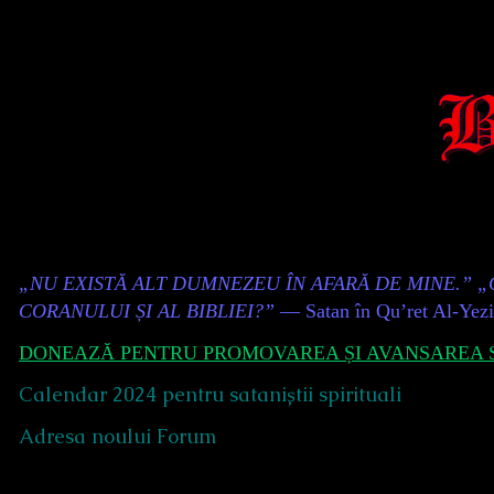
Skip
to
content
Content
„NU EXISTĂ ALT DUMNEZEU ÎN AFARĂ DE MINE.” 
Header
CORANULUI ȘI AL BIBLIEI?”
— Satan în Qu’ret Al-Yez
DONEAZĂ PENTRU PROMOVAREA ȘI AVANSAREA S
Calendar 2024 pentru sataniștii spirituali
Adresa noului Forum