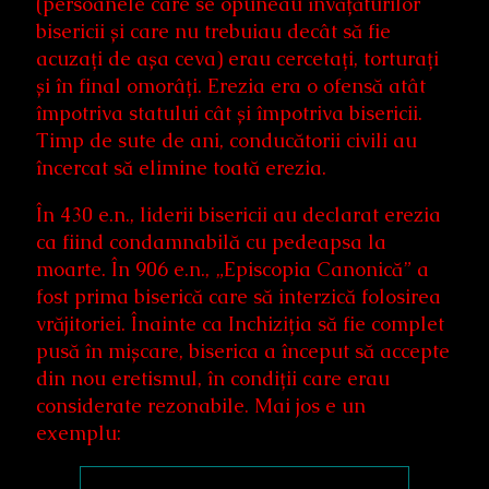
(persoanele care se opuneau învățăturilor
bisericii și care nu trebuiau decât să fie
acuzați de așa ceva) erau cercetați, torturați
și în final omorâți. Erezia era o ofensă atât
împotriva statului cât și împotriva bisericii.
Timp de sute de ani, conducătorii civili au
încercat să elimine toată erezia.
În 430 e.n., liderii bisericii au declarat erezia
ca fiind condamnabilă cu pedeapsa la
moarte. În 906 e.n., „Episcopia Canonică” a
fost prima biserică care să interzică folosirea
vrăjitoriei. Înainte ca Inchiziția să fie complet
pusă în mișcare, biserica a început să accepte
din nou eretismul, în condiții care erau
considerate rezonabile. Mai jos e un
exemplu: