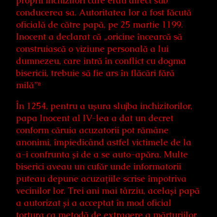
proprii inchizitori care erau direct sub
conducerea sa. Autoritatea lor a fost făcută
oficială de către papă, pe 25 martie 1199.
Inocent a declarat că „oricine încearcă să
construiască o viziune personală a lui
dumnezeu, care intră în conflict cu dogma
bisericii, trebuie să fie ars în flăcări fără
milă”⁸
În 1254, pentru a ușura slujba inchizitorilor,
papa Inocent al IV-lea a dat un decret
conform căruia acuzatorii pot rămâne
anonimi, împiedicând astfel victimele de la
a-i confrunta și de a se auto-apăra. Multe
biserici aveau un cufăr unde informatorii
puteau depune acuzațiile scrise împotriva
vecinilor lor. Trei ani mai târziu, același papă
a autorizat și a acceptat în mod oficial
tortura ca metodă de extragere a mărturiilor