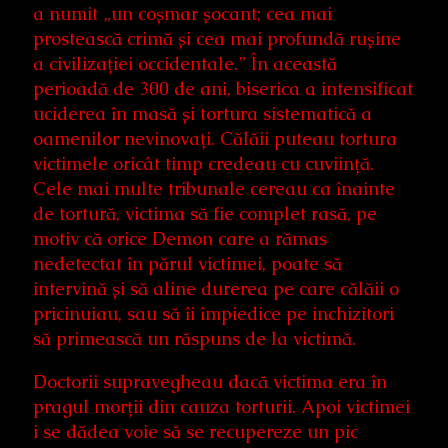
a numit „un coșmar șocant; cea mai
prostească crimă și cea mai profundă rușine
a civilizației occidentale.” În această
perioadă de 300 de ani, biserica a intensificat
uciderea în masă și tortura sistematică a
oamenilor nevinovați. Călăii puteau tortura
victimele oricât timp credeau cu cuviință.
Cele mai multe tribunale cereau ca înainte
de tortură, victima să fie complet rasă, pe
motiv că orice Demon care a rămas
nedetectat în părul victimei, poate să
intervină și să aline durerea pe care călăii o
pricinuiau, sau să îi împiedice pe inchizitori
să primească un răspuns de la victimă.
Doctorii supravegheau dacă victima era în
pragul morții din cauza torturii. Apoi victimei
i se dădea voie să se recupereze un pic