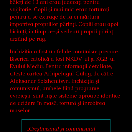
băieți de 10 ani erau judecați pentru
vrăjitorie. Copii și mai mici erau torturați
pentru a se extrage de la ei mărturii
împotriva propriilor părinți. Copiii erau apoi
biciuiți, în timp ce-și vedeau proprii părinți
arzând pe rug.
Inchiziția a fost un fel de comunism precoce.
Biserica catolică a fost NKDV-ul și KGB-ul
Evului Mediu. Pentru informații detaliate,
citește cartea Arhipelagul Gulag, de către
Aleksandr Solzhenitsyn. Inchiziția și
comunismul, ambele fiind programe
evreiești, sunt niște sisteme aproape identice
de ucidere în masă, tortură și înrobirea
maselor.
„Creștinismul și comunismul