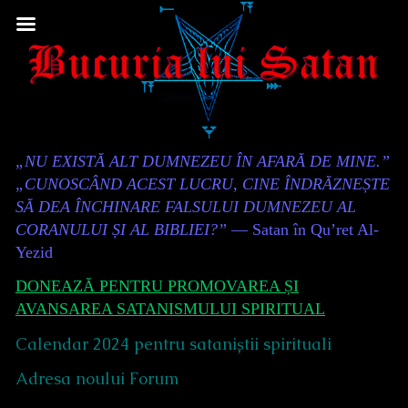
Skip
to
content
Content
„NU EXISTĂ ALT DUMNEZEU ÎN AFARĂ DE MINE.”
Header
„CUNOSCÂND ACEST LUCRU, CINE ÎNDRĂZNEȘTE
SĂ DEA ÎNCHINARE FALSULUI DUMNEZEU AL
CORANULUI ȘI AL BIBLIEI?”
— Satan în Qu’ret Al-
Yezid
DONEAZĂ PENTRU PROMOVAREA ȘI
AVANSAREA SATANISMULUI SPIRITUAL
Calendar 2024 pentru sataniștii spirituali
Adresa noului Forum