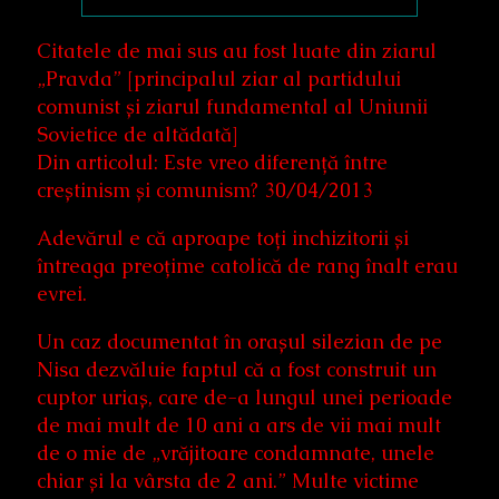
Citatele de mai sus au fost luate din ziarul
„Pravda” [principalul ziar al partidului
comunist și ziarul fundamental al Uniunii
Sovietice de altădată]
Din articolul: Este vreo diferență între
creștinism și comunism? 30/04/2013
Adevărul e că aproape toți inchizitorii și
întreaga preoțime catolică de rang înalt erau
evrei.
Un caz documentat în orașul silezian de pe
Nisa dezvăluie faptul că a fost construit un
cuptor uriaș, care de-a lungul unei perioade
de mai mult de 10 ani a ars de vii mai mult
de o mie de „vrăjitoare condamnate, unele
chiar și la vârsta de 2 ani.” Multe victime