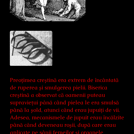
Preoțimea creștină era extrem de încântată
de ruperea și smulgerea pielii. Biserica
creștină a observat că oamenii puteau
supraviețui până când pielea le era smulsă
până la șold, atunci când erau jupuiți de vii.
Adesea, mecanismele de jupuit erau încălzite
până când deveneau roșii, după care erau
aplicate pe sânii femeilor și organele