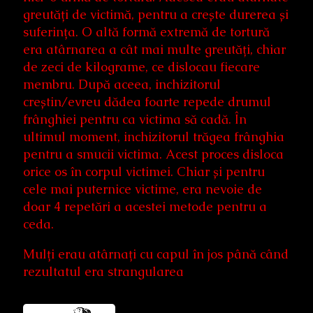
greutăți de victimă, pentru a crește durerea și
suferința. O altă formă extremă de tortură
era atârnarea a cât mai multe greutăți, chiar
de zeci de kilograme, ce dislocau fiecare
membru. După aceea, inchizitorul
creștin/evreu dădea foarte repede drumul
frânghiei pentru ca victima să cadă. În
ultimul moment, inchizitorul trăgea frânghia
pentru a smucii victima. Acest proces disloca
orice os în corpul victimei. Chiar și pentru
cele mai puternice victime, era nevoie de
doar 4 repetări a acestei metode pentru a
ceda.
Mulți erau atârnați cu capul în jos până când
rezultatul era strangularea