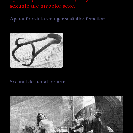
sexuale ale ambelor sexe.
Aparat folosit la smulgerea sânilor femeilor:
Scaunul de fier al torturii: