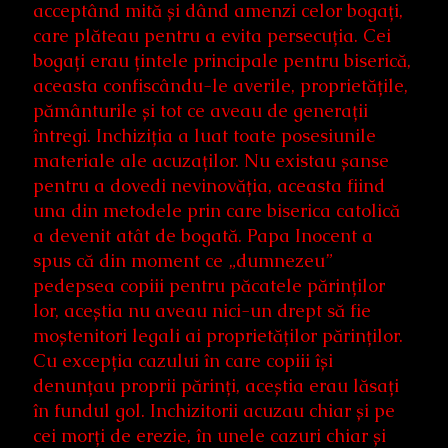
acceptând mită și dând amenzi celor bogați,
care plăteau pentru a evita persecuția. Cei
bogați erau țintele principale pentru biserică,
aceasta confiscându-le averile, proprietățile,
pământurile și tot ce aveau de generații
întregi. Inchiziția a luat toate posesiunile
materiale ale acuzaților. Nu existau șanse
pentru a dovedi nevinovăția, aceasta fiind
una din metodele prin care biserica catolică
a devenit atât de bogată. Papa Inocent a
spus că din moment ce „dumnezeu”
pedepsea copiii pentru păcatele părinților
lor, aceștia nu aveau nici-un drept să fie
moștenitori legali ai proprietăților părinților.
Cu excepția cazului în care copiii își
denunțau proprii părinți, aceștia erau lăsați
în fundul gol. Inchizitorii acuzau chiar și pe
cei morți de erezie, în unele cazuri chiar și