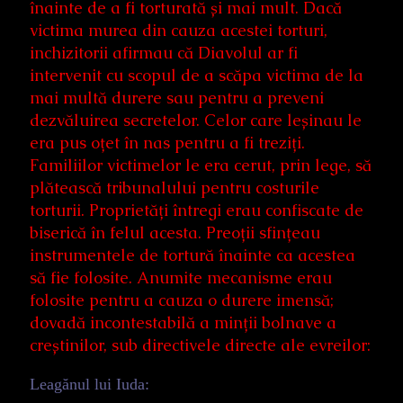
înainte de a fi torturată și mai mult. Dacă
victima murea din cauza acestei torturi,
inchizitorii afirmau că Diavolul ar fi
intervenit cu scopul de a scăpa victima de la
mai multă durere sau pentru a preveni
dezvăluirea secretelor. Celor care leșinau le
era pus oțet în nas pentru a fi treziți.
Familiilor victimelor le era cerut, prin lege, să
plătească tribunalului pentru costurile
torturii. Proprietăți întregi erau confiscate de
biserică în felul acesta. Preoții sfințeau
instrumentele de tortură înainte ca acestea
să fie folosite. Anumite mecanisme erau
folosite pentru a cauza o durere imensă;
dovadă incontestabilă a minții bolnave a
creștinilor, sub directivele directe ale evreilor:
Leagănul lui Iuda: