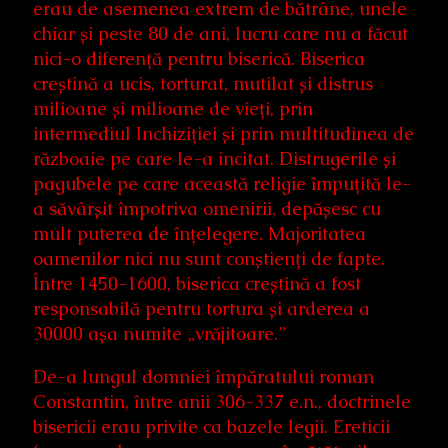
erau de asemenea extrem de bătrâne, unele
chiar și peste 80 de ani, lucru care nu a făcut
nici-o diferență pentru biserică. Biserica
creștină a ucis, torturat, mutilat și distrus
milioane și milioane de vieți, prin
intermediul Inchiziției și prin multitudinea de
războaie pe care le-a incitat. Distrugerile și
pagubele pe care această religie împuțită le-
a săvârșit împotriva omenirii, depășesc cu
mult puterea de înțelegere. Majoritatea
oamenilor nici nu sunt conștienți de fapte.
Între 1450-1600, biserica creștină a fost
responsabilă pentru tortura și arderea a
30000 așa numite „vrăjitoare.”
De-a lungul domniei împăratului roman
Constantin, între anii 306-337 e.n., doctrinele
bisericii erau privite ca bazele legii. Ereticii