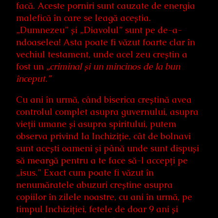
facă. Aceste porniri sunt cauzate de energia
malefică în care se leagă aceștia.
„Dumnezeu” și „Diavolul” sunt pe de-a-
ndoaselea! Asta poate fi văzut foarte clar în
vechiul testament, unde acel zeu creștin a
fost un
„criminal și un mincinos de la bun
început.”
Cu ani în urmă, când biserica creștină avea
controlul complet asupra guvernului, asupra
vieții umane și asupra spiritului, putem
observa privind la Inchiziție, cât de bolnavi
sunt acești oameni și până unde sunt dispuși
să meargă pentru a te face să-l accepți pe
„isus.” Exact cum poate fi văzut în
nenumăratele abuzuri creștine asupra
copiilor în zilele noastre, cu ani în urmă, pe
timpul Inchiziției, fetele de doar 9 ani și