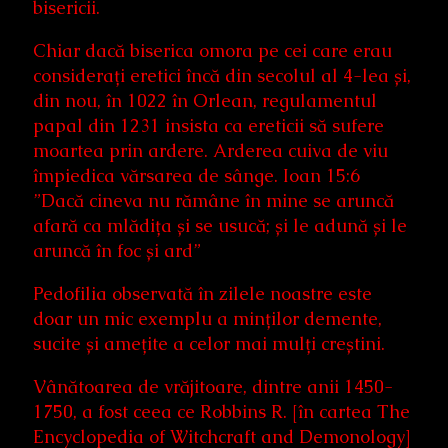
bisericii.
Chiar dacă biserica omora pe cei care erau
considerați eretici încă din secolul al 4-lea și,
din nou, în 1022 în Orlean, regulamentul
papal din 1231 insista ca ereticii să sufere
moartea prin ardere. Arderea cuiva de viu
împiedica vărsarea de sânge. Ioan 15:6
”Dacă cineva nu rămâne în mine se aruncă
afară ca mlădița și se usucă; și le adună și le
aruncă în foc și ard”
Pedofilia observată în zilele noastre este
doar un mic exemplu a minților demente,
sucite și amețite a celor mai mulți creștini.
Vânătoarea de vrăjitoare, dintre anii 1450-
1750, a fost ceea ce Robbins R. [în cartea The
Encyclopedia of Witchcraft and Demonology]