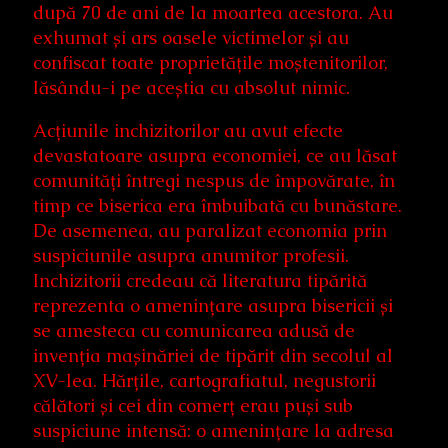
după 70 de ani de la moartea acestora. Au
exhumat și ars oasele victimelor și au
confiscat toate proprietățile moștenitorilor,
lăsându-i pe aceștia cu absolut nimic.
Acțiunile inchizitorilor au avut efecte
devastatoare asupra economiei, ce au lăsat
comunități întregi nespus de împovărate, în
timp ce biserica era îmbuibată cu bunăstare.
De asemenea, au paralizat economia prin
suspiciunile asupra anumitor profesii.
Inchizitorii credeau că literatura tipărită
reprezenta o amenințare asupra bisericii și
se amesteca cu comunicarea adusă de
invenția mașinăriei de tipărit din secolul al
XV-lea. Hărțile, cartografiatul, negustorii
călători și cei din comerț erau puși sub
suspiciune intensă: o amenințare la adresa