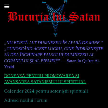
Skip
to
content
Content
„NU EXISTĂ ALT DUMNEZEU ÎN AFARĂ DE MINE.”
Header
„CUNOSCÂND ACEST LUCRU, CINE ÎNDRĂZNEȘTE
SĂ DEA ÎNCHINARE FALSULUI DUMNEZEU AL
CORANULUI ȘI AL BIBLIEI?”
— Satan în Qu’ret Al-
Yezid
DONEAZĂ PENTRU PROMOVAREA ȘI
AVANSAREA SATANISMULUI SPIRITUAL
Calendar 2024 pentru sataniștii spirituali
Adresa noului Forum