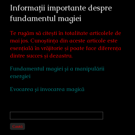
Informații importante despre
fundamentul magiei
Te rugăm să citeşti în totalitate articolele de
mai jos. Cunoștința din aceste articole este
esenţială în vrăjitorie şi poate face diferenţa
dintre succes şi dezastru.
Fundamentul magiei și a manipulării
energiei
Evocarea și invocarea magică
Primary
Sidebar
Caută