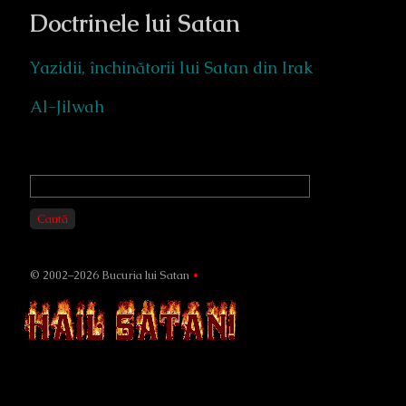
Doctrinele lui Satan
Yazidii, închinătorii lui Satan din Irak
Al-Jilwah
Primary
Sidebar
Caută
© 2002–2026 Bucuria lui Satan
•
Page
Footer