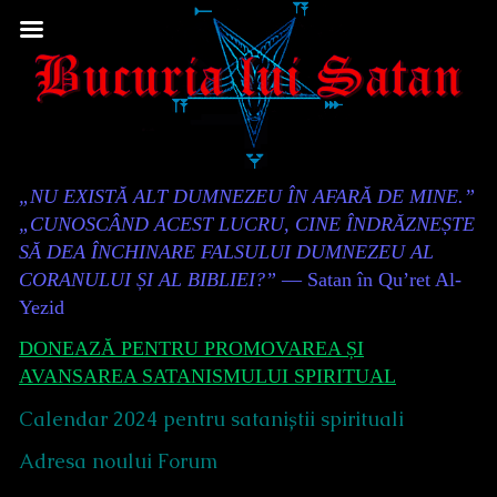
Skip
to
content
Content
„NU EXISTĂ ALT DUMNEZEU ÎN AFARĂ DE MINE.”
Header
„CUNOSCÂND ACEST LUCRU, CINE ÎNDRĂZNEȘTE
SĂ DEA ÎNCHINARE FALSULUI DUMNEZEU AL
CORANULUI ȘI AL BIBLIEI?”
— Satan în Qu’ret Al-
Yezid
DONEAZĂ PENTRU PROMOVAREA ȘI
AVANSAREA SATANISMULUI SPIRITUAL
Calendar 2024 pentru sataniștii spirituali
Adresa noului Forum