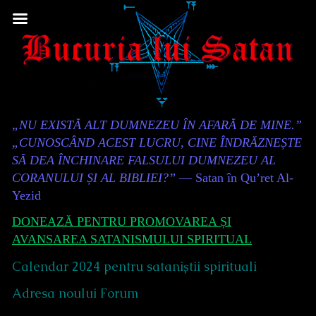
Skip
to
content
Content
„NU EXISTĂ ALT DUMNEZEU ÎN AFARĂ DE MINE.”
Header
„CUNOSCÂND ACEST LUCRU, CINE ÎNDRĂZNEȘTE
SĂ DEA ÎNCHINARE FALSULUI DUMNEZEU AL
CORANULUI ȘI AL BIBLIEI?”
— Satan în Qu’ret Al-
Yezid
DONEAZĂ PENTRU PROMOVAREA ȘI
AVANSAREA SATANISMULUI SPIRITUAL
Calendar 2024 pentru sataniștii spirituali
Adresa noului Forum