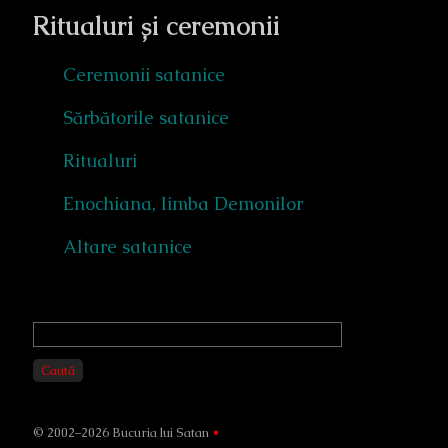
Ritualuri și ceremonii
Ceremonii satanice
Sărbătorile satanice
Ritualuri
Enochiana, limba Demonilor
Altare satanice
Primary
Sidebar
Caută
© 2002–2026 Bucuria lui Satan
•