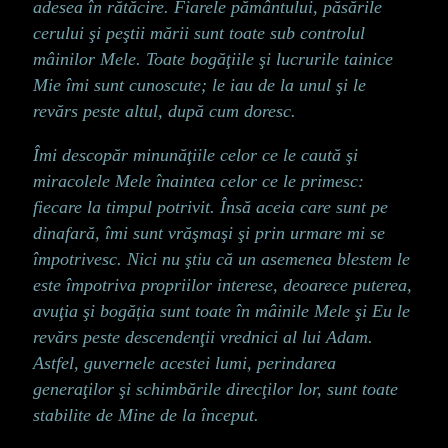
adesea în rătăcire. Fiarele pământului, păsările
cerului şi peştii mării sunt toate sub controlul
mâinilor Mele. Toate bogăţiile şi lucrurile tainice
Mie îmi sunt cunoscute; le iau de la unul şi le
revărs peste altul, după cum doresc.
Îmi descopăr minunăţiile celor ce le caută şi
miracolele Mele înaintea celor ce le primesc:
fiecare la timpul potrivit. Însă aceia care sunt pe
dinafară, îmi sunt vrăşmaşi şi prin urmare mi se
împotrivesc. Nici nu ştiu că un asemenea blestem le
este împotriva propriilor interese, deoarece puterea,
avuţia şi bogăția sunt toate în mâinile Mele şi Eu le
revărs peste descendenţii vrednici al lui Adam.
Astfel, guvernele acestei lumi, perindarea
generaţilor şi schimbările direcţilor lor, sunt toate
stabilite de Mine de la început.