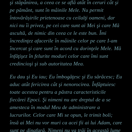
şi stăpânirea, a ceea ce se află atât în ceruri cât şi
pe pământ, sunt în mâinile Mele. Nu permit
întovărășirile prietenoase cu ceilalţi oameni, dar
nici nu îi privez, pe cei care sunt ai Mei şi care Mă
ascultă, de nimic din ceea ce le este bun. Îmi
încredinţez afacerile în mâinile celor pe care I-am
încercat şi care sunt în acord cu dorinţele Mele. Mă
înfăţişez în felurite moduri celor care îmi sunt
credincioşi şi sub autoritatea Mea.
Eu dau şi Eu iau; Eu îmbogăţesc şi Eu sărăcesc; Eu
aduc atât fericirea cât şi nenorocirea. Înfăptuiesc
toate acestea pentru a păstra caracteristicile
fiecărei Epoci. Şi nimeni nu are dreptul de a se
amesteca în modul Meu de administrare a
lucrurilor. Celor care Mi se opun, le trimit boli;
însă ai Mei nu vor muri ca acei fii ai lui Adam, care
sunt pe dinafară. Nimeni nu va trăi în această lume