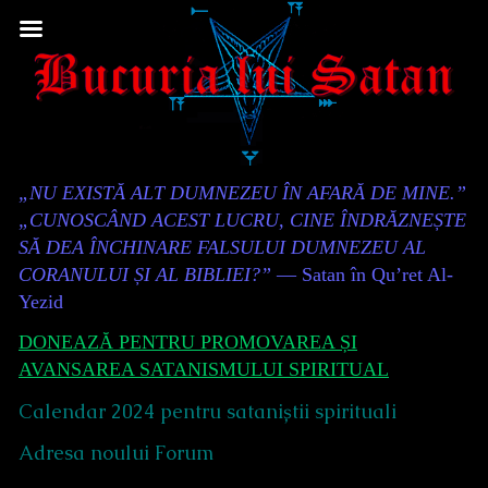
Skip
to
content
Content
„NU EXISTĂ ALT DUMNEZEU ÎN AFARĂ DE MINE.”
Header
„CUNOSCÂND ACEST LUCRU, CINE ÎNDRĂZNEȘTE
SĂ DEA ÎNCHINARE FALSULUI DUMNEZEU AL
CORANULUI ȘI AL BIBLIEI?”
— Satan în Qu’ret Al-
Yezid
DONEAZĂ PENTRU PROMOVAREA ȘI
AVANSAREA SATANISMULUI SPIRITUAL
Calendar 2024 pentru sataniștii spirituali
Adresa noului Forum