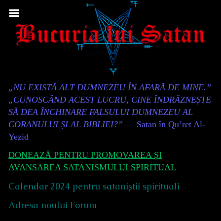
Skip
to
content
Content
„NU EXISTĂ ALT DUMNEZEU ÎN AFARĂ DE MINE.”
Header
„CUNOSCÂND ACEST LUCRU, CINE ÎNDRĂZNEȘTE
SĂ DEA ÎNCHINARE FALSULUI DUMNEZEU AL
CORANULUI ȘI AL BIBLIEI?”
— Satan în Qu’ret Al-
Yezid
DONEAZĂ PENTRU PROMOVAREA ȘI
AVANSAREA SATANISMULUI SPIRITUAL
Calendar 2024 pentru sataniștii spirituali
Adresa noului Forum