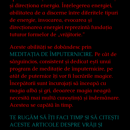
şi direcţiona energia. Înţelegerea energiei,
abilitatea de a discerne între diferitele tipuri
de energie, invocarea, evocarea şi
direcţionarea energiei reprezintă fundaţia
tuturor formelor de „vrăjitorie.”
Aceste abilităţi se dobândesc prin
MEDITAŢIA DE ÎMPUTERNICIRE.
Pe cât de
sârguincios, consistent şi dedicat eşti unui
program de meditaţie de împuternicire, pe
atât de puternice îţi vor fi lucrările magice.
Începătorii sunt încurajaţi să înceapă cu
magia albă şi gri, deoarece magia neagră
necesită mai multă cunoştinţă şi îndemânare.
Acestea se capătă în timp.
TE RUGĂM SĂ ÎŢI FACI TIMP ŞI SĂ CITEŞTI
ACESTE ARTICOLE DESPRE VRĂJI ŞI