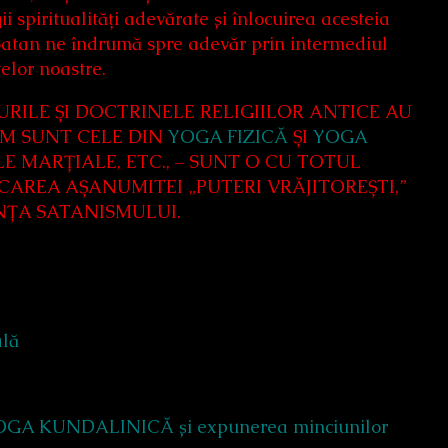
i spiritualități adevărate și înlocuirea acesteia
. Satan ne îndrumă spre adevăr prin intermediul
telor noastre.
RILE ȘI DOCTRINELE RELIGIILOR ANTICE AU
UM SUNT CELE DIN
YOGA FIZICĂ
ȘI
YOGA
LE MARȚIALE, ETC., – SUNT O CU TOTUL
ICAREA AȘANUMITEI „PUTERI VRĂJITOREȘTI,”
SENȚA SATANISMULUI.
ală
OGA KUNDALINICĂ și expunerea minciunilor