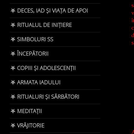
s
⛧ DECES, IAD ȘI VIAȚA DE APOI
v
î
⛧ RITUALUL DE INIȚIERE
c
d
⛧ SIMBOLURI SS
s
⛧ ÎNCEPĂTORII
⛧ COPIII ȘI ADOLESCENȚII
⛧ ARMATA IADULUI
⛧ RITUALURI ȘI SĂRBĂTORI
⛧ MEDITAȚII
⛧ VRĂJITORIE
A