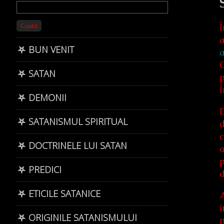
Primary
Sidebar
Caută
Î
a
⛧ BUN VENIT
a
O
⛧ SATAN
p
Î
⛧ DEMONII
D
⛧ SATANISMUL SPIRITUAL
d
c
⛧ DOCTRINELE LUI SATAN
o
p
⛧ PREDICI
d
⛧ ETICILE SATANICE
A
i
⛧ ORIGINILE SATANISMULUI
m