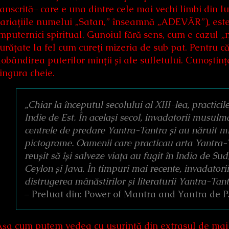
anscrită– care e una dintre cele mai vechi limbi din l
ariațiile numelui „Satan,” înseamnă „ADEVĂR”), este 
mputernici spiritual. Gunoiul fără sens, cum e cazul „
urățate la fel cum cureți mizeria de sub pat. Pentru c
obândirea puterilor minții și ale sufletului. Cunoștin
ingura cheie.
„Chiar la începutul secolului al XIII-lea, practic
Indie de Est. În același secol, invadatorii musulm
centrele de predare Yantra-Tantra și au năruit mi
pictograme. Oamenii care practicau arta Yantra-T
reușit să își salveze viața au fugit în India de Su
Ceylon și Java. În timpuri mai recente, invadatorii
distrugerea mânăstirilor și literaturii Yantra-Tant
– Preluat din: Power of Mantra and Yantra de 
șa cum putem vedea cu ușurință din extrasul de mai s