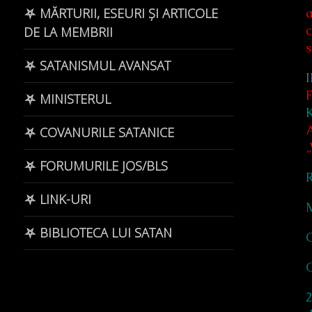
a
⛧ MĂRTURII, ESEURI ȘI ARTICOLE
c
DE LA MEMBRII
s
⛧ SATANISMUL AVANSAT
⛧ MINISTERUL
⛧ COVANURILE SATANICE
⛧ FORUMURILE JOS/BLS
R
⛧ LINK-URI
⛧ BIBLIOTECA LUI SATAN
C
C