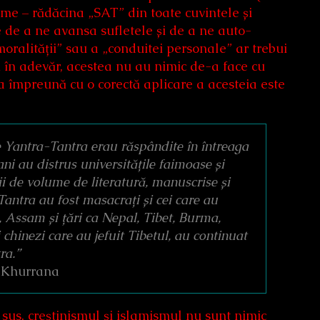
ume – rădăcina „SAT” din toate cuvintele și
de a ne avansa sufletele și de a ne auto-
moralității” sau a „conduitei personale” ar trebui
ă în adevăr, acestea nu au nimic de-a face cu
ța împreună cu o corectă aplicare a acesteia este
ile Yantra-Tantra erau răspândite în întreaga
ani au distrus universitățile faimoase și
i de volume de literatură, manuscrise și
antra au fost masacrați și cei care au
d, Assam și țări ca Nepal, Tibet, Burma,
 chinezi care au jefuit Tibetul, au continuat
ra.”
P.Khurrana
us, creștinismul și islamismul nu sunt nimic