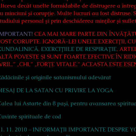
ltceva decât unelte formidabile de distrugere a întregi
u minciuni și corupție. Multe lucruri au fost distruse
tudiului personal și prin deschiderea minților și sufle
IMPORTANT!
CEA MAI MARE PARTE DIN ÎNVĂȚĂTU
FOST CORUPTE. IGNORĂ-LE! UNELE EXERCIȚII, C
KUNDALINICĂ
,
EXERCIȚIILE DE RESPIRAȚIE
, ARTE
ALTĂ POVESTE ȘI SUNT FOARTE EFECTIVE ÎN RID
„VRIL,” „CHI,” „FORȚE VITALE.” ACEASTA ESTE E
ădăcinile și originile satanismului adevărat
MESAJ DE LA SATAN CU PRIVIRE LA YOGA
alea lui Astarte din 8 pași, pentru avansarea spiritu
uvinte spirituale de cod
21. 11. 2010 – INFORMAȚII IMPORTANTE DESPRE Y