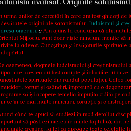
Satanism avansat. Originile satanismul
n urma anilor de cercetări în care am fost ghidați de 
devăratele origini ale satanismului.
Iudaismul și creș
dresa omenirii.
Am ajuns la concluzia că afirmațiile 
rientul Mijlociu, sunt doar niște minciuni menite să i
rivire la adevăr. Cunoștința și învățăturile spiritual
ndepărtat.
e asemenea, dogmele iudaismului și creștinismului au 
upă care acestea au fost corupte și înlocuite cu mizeri
unoștințele spirituale din rândul populației. Calea lo
mucideri, torturi și osândiri, împreună cu o degenerar
rograme să își acopere temelia împuțită zidită pe cad
in ce în ce mai multe minciuni, corupție și o distrugere
tunci când te apuci să studiezi în mod detaliat discip
mportant să păstrezi mereu în minte faptul că, din nefe
inciunile creștine, la fel ca aproape toate celelalt