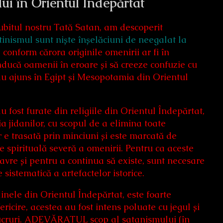
ui în Orientul Îndepărtat
iubitul nostru Tată Satan, am descoperit
tinismul sunt niște înșelăciuni de neegalat la
conform cărora originile omenirii ar fi în
nducă oamenii în eroare și să creeze confuzie cu
e au ajuns în Egipt și Mesopotamia din Orientul
fost furate din religiile din Orientul Îndepărtat,
a jidanilor, cu scopul de a elimina toate
r e trasată prin minciuni și este marcată de
e spirituală severă a omenirii. Pentru ca aceste
avre și pentru a continua să existe, sunt necesare
 sistematică a artefactelor istorice.
linele din Orientul Îndepărtat, este foarte
ricire, acestea au fost intens poluate cu jegul și
e lucruri. ADEVĂRATUL scop al satanismului (în