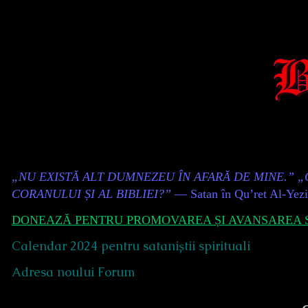
Skip
to
content
Content
„NU EXISTĂ ALT DUMNEZEU ÎN AFARĂ DE MINE.” 
Header
CORANULUI ȘI AL BIBLIEI?”
— Satan în Qu’ret Al-Yez
DONEAZĂ PENTRU PROMOVAREA ȘI AVANSAREA S
Calendar 2024 pentru sataniștii spirituali
Adresa noului Forum