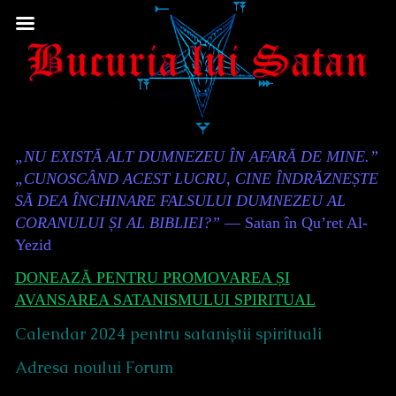
Skip
to
content
Content
„NU EXISTĂ ALT DUMNEZEU ÎN AFARĂ DE MINE.”
Header
„CUNOSCÂND ACEST LUCRU, CINE ÎNDRĂZNEȘTE
SĂ DEA ÎNCHINARE FALSULUI DUMNEZEU AL
CORANULUI ȘI AL BIBLIEI?”
— Satan în Qu’ret Al-
Yezid
DONEAZĂ PENTRU PROMOVAREA ȘI
AVANSAREA SATANISMULUI SPIRITUAL
Calendar 2024 pentru sataniștii spirituali
Adresa noului Forum