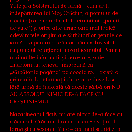
Yule și a Solstițiului de Iarnă – cum ar fi
îndepărtarea lui Moș Crăciun, a pomului de
crăciun (care în antichitate era numit „pomul
de yule”) și orice alte urme care mai indică
adevăratele origini ale sărbătorilor gentile de
iarnă – și pentru a le înlocui în exclusivitate
cu gunoiul relaționat nazarineanului. Pentru
mai multe informații și cercetare, scrie
„martorii lui Iehova” împreună cu
„sărbătorile păgâne” pe google.ro… există o
grămadă de informații clare care dovedesc
fără urmă de îndoială că aceste sărbători NU
AU ABSOLUT NIMIC DE-A FACE CU
CREȘTINISMUL.
Nazarineanul fictiv nu are nimic de-a face cu
crăciunul. Crăciunul coincide cu Solstițiul de
Iarnă și cu sezonul Yule – cea mai scurtă zi a