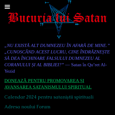
Skip
to
content
Content
„NU EXISTĂ ALT DUMNEZEU ÎN AFARĂ DE MINE.”
Header
„CUNOSCÂND ACEST LUCRU, CINE ÎNDRĂZNEȘTE
SĂ DEA ÎNCHINARE FALSULUI DUMNEZEU AL
CORANULUI ȘI AL BIBLIEI?”
— Satan în Qu’ret Al-
Yezid
DONEAZĂ PENTRU PROMOVAREA ȘI
AVANSAREA SATANISMULUI SPIRITUAL
Calendar 2024 pentru sataniștii spirituali
Adresa noului Forum