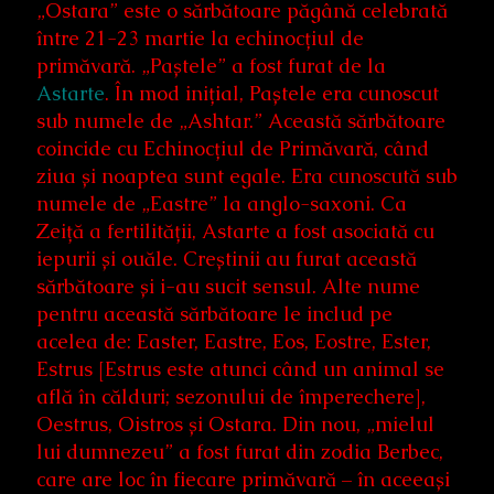
„Ostara” este o sărbătoare păgână celebrată
între 21-23 martie la echinocțiul de
primăvară. „Paștele” a fost furat de la
Astarte
. În mod inițial, Paștele era cunoscut
sub numele de „Ashtar.” Această sărbătoare
coincide cu Echinocțiul de Primăvară, când
ziua și noaptea sunt egale. Era cunoscută sub
numele de „Eastre” la anglo-saxoni. Ca
Zeiță a fertilității, Astarte a fost asociată cu
iepurii și ouăle. Creștinii au furat această
sărbătoare și i-au sucit sensul. Alte nume
pentru această sărbătoare le includ pe
acelea de: Easter, Eastre, Eos, Eostre, Ester,
Estrus [Estrus este atunci când un animal se
află în călduri; sezonului de împerechere],
Oestrus, Oistros și Ostara. Din nou, „mielul
lui dumnezeu” a fost furat din zodia Berbec,
care are loc în fiecare primăvară – în aceeași