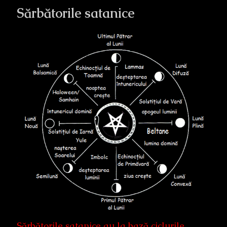
Sărbătorile satanice
Sărbătorile satanice au la bază ciclurile