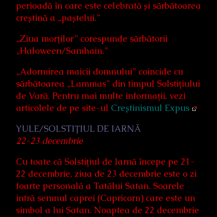
perioadă în care este celebrată și sărbătoarea
creștină a „paștelui.”
„Ziua morților” corespunde sărbătorii
„Haloween/Samhain.”
„Adormirea maicii domnului” coincide cu
sărbătoarea „Lammas” din timpul Solstițiului
de Vară. Pentru mai multe informații, vezi
articolele de pe site-ul
Creștinismul Expus
YULE/SOLSTIȚIUL DE IARNĂ
22-23 decembrie
Cu toate că Solstițiul de Iarnă începe pe 21-
22 decembrie, ziua de 23 decembrie este o zi
foarte personală a Tatălui Satan. Soarele
intră semnul caprei (Capricorn) care este un
simbol a lui Satan. Noaptea de 22 decembrie