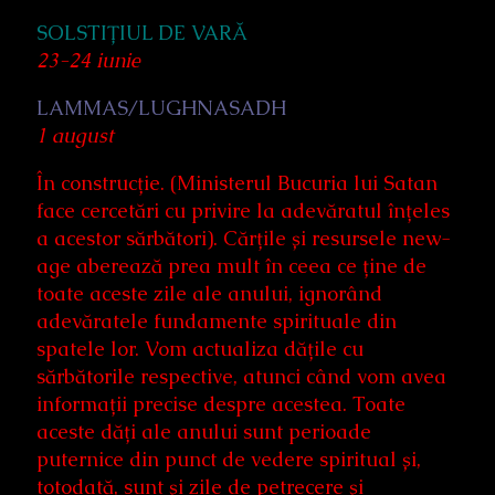
SOLSTIȚIUL DE VARĂ
23-24 iunie
LAMMAS/LUGHNASADH
1 august
În construcție. (Ministerul Bucuria lui Satan
face cercetări cu privire la adevăratul înțeles
a acestor sărbători). Cărțile și resursele new-
age aberează prea mult în ceea ce ține de
toate aceste zile ale anului, ignorând
adevăratele fundamente spirituale din
spatele lor. Vom actualiza dățile cu
sărbătorile respective, atunci când vom avea
informații precise despre acestea. Toate
aceste dăți ale anului sunt perioade
puternice din punct de vedere spiritual și,
totodată, sunt și zile de petrecere și