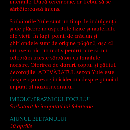
intențiile. După ceremonie, ar trebui să se
sărbătorească intens.
Sărbătorile Yule sunt un timp de indulgență
și de plăcere în aspectele fizice și materiale
ale vieții. În fapt, pomii de crăciun și
ghirlandele sunt de origine păgână, așa că
nu avem nici un motiv pentru care să nu
celebrăm aceste sărbători cu familiile
noastre. Oferirea de daruri, coptul și gătitul,
decorațiile. ADEVĂRATUL sezon Yule este
despre așa ceva și nicidecum despre gunoiul
împuțit al nazarineanului.
IMBOLC/PRAZNICUL FOCULUI
Sărbătorit la începutul lui februarie
AJUNUL BELTANULUI
30 aprilie