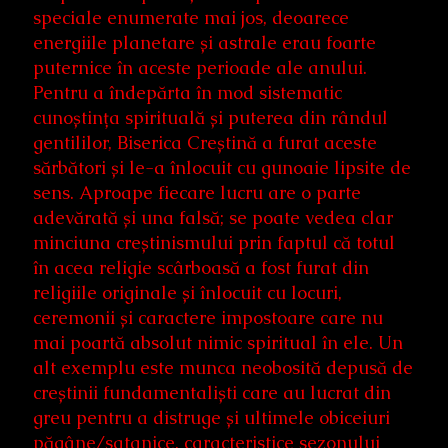
speciale enumerate mai jos, deoarece
energiile planetare și astrale erau foarte
puternice în aceste perioade ale anului.
Pentru a îndepărta în mod sistematic
cunoștința spirituală și puterea din rândul
gentililor, Biserica Creștină a furat aceste
sărbători și le-a înlocuit cu gunoaie lipsite de
sens. Aproape fiecare lucru are o parte
adevărată și una falsă; se poate vedea clar
minciuna creștinismului prin faptul că totul
în acea religie scârboasă a fost furat din
religiile originale și înlocuit cu locuri,
ceremonii și caractere impostoare care nu
mai poartă absolut nimic spiritual în ele. Un
alt exemplu este munca neobosită depusă de
creștinii fundamentaliști care au lucrat din
greu pentru a distruge și ultimele obiceiuri
păgâne/satanice, caracteristice sezonului