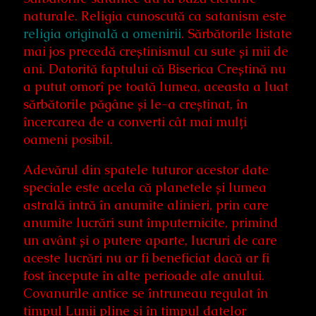
naturale. Religia cunoscută ca satanism este
religia originală a omenirii
. Sărbătorile listate
mai jos precedă creștinismul cu sute și mii de
ani. Datorită faptului că Biserica Creștină nu
a putut omorî pe toată lumea, aceasta a luat
sărbătorile păgâne și le-a creștinat, în
încercarea de a converti cât mai mulți
oameni posibil.
Adevărul din spatele tuturor acestor date
speciale este acela că planetele și lumea
astrală intră în anumite alinieri, prin care
anumite lucrări sunt împuternicite, primind
un avânt și o putere aparte, lucruri de care
aceste lucrări nu ar fi beneficiat dacă ar fi
fost începute în alte perioade ale anului.
Covanurile antice se întruneau regulat în
timpul Lunii pline și în timpul datelor