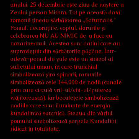
anului. 25 decembrie este ziua de naștere a
Zeului persan Mithra. Tot pe această dată
romanii țineau sărbătoarea „Saturnalis.”
Pomul, decorațiile, coptul, darurile și
celebrarea NU AU NIMIC de-a face cu
nazarineanul. Acestea sunt datini care au
supraviețuit din sărbătorile păgâne. Într-
adevăr pomul de yule este un simbol al
sufletului uman, în care trunchiul
simbolizează șira spinării, ramurile
simbolizează cele 144,000 de nadii (canale
prin care circulă vril-ul/chi-ul/puterea
vrăjitorească), iar beculețele simbolizează
nadiile care sunt iluminate de energia
kundalinică satanică. Steaua din vârful
pomului simbolizează șarpele Kundalini
ridicat în totalitate.