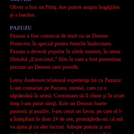
Oliver a fost un Prinţ. Are putere asupra bogăţiilor
şi a banilor.
PAZUZU
Pazuzu a fost cunoscut de mult ca un Demon
Protector, în special pentru femeile însărcinate.
Pazuzu a devenit popular în zilele noastre, în urma
filmului „Exorcistul,” film în care a fost portretizat
precum un Demon care posedă.
Leroy Anderson relatează experienţa lui cu Pazuzu:
L-am contactat pe Pazuzu, mental, cam cu o
săptămână în urmă. Continuam să îl chem şi în scurt
timp l-am putut simţi. Este un Demon foarte
puternic şi pozitiv. I-am cerut un favor, pe care el l-
a îndeplinit în doar 24 de ore, promiţându-mi că mă
va ajuta şi cu alte lucruri. Iubeşte poezia şi are