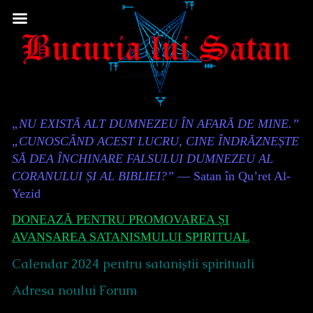
Skip
to
content
Content
„NU EXISTĂ ALT DUMNEZEU ÎN AFARĂ DE MINE.”
Header
„CUNOSCÂND ACEST LUCRU, CINE ÎNDRĂZNEȘTE
SĂ DEA ÎNCHINARE FALSULUI DUMNEZEU AL
CORANULUI ȘI AL BIBLIEI?”
— Satan în Qu’ret Al-
Yezid
DONEAZĂ PENTRU PROMOVAREA ȘI
AVANSAREA SATANISMULUI SPIRITUAL
Calendar 2024 pentru sataniștii spirituali
Adresa noului Forum