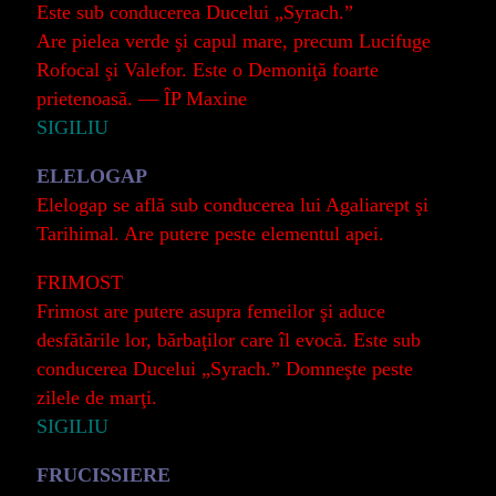
Este sub conducerea Ducelui „Syrach.”
Are pielea verde şi capul mare, precum Lucifuge
Rofocal şi Valefor. Este o Demoniţă foarte
prietenoasă. ― ÎP Maxine
SIGILIU
ELELOGAP
Elelogap se află sub conducerea lui Agaliarept şi
Tarihimal. Are putere peste elementul apei.
FRIMOST
Frimost are putere asupra femeilor şi aduce
desfătările lor, bărbaţilor care îl evocă. Este sub
conducerea Ducelui „Syrach.” Domneşte peste
zilele de marţi.
SIGILIU
FRUCISSIERE