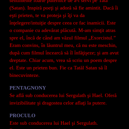
sentimente foarte puternice de a-l servi pe Tata
(Satan). Inspiră poeţi şi adoră să fie amintit. Dacă îi
eşti prieten, te va proteja şi îţi va da
înţelegere/intuiţie despre ceea ce fac inamicii. Este
o companie cu adevărat plăcută. M-am simţit atras
spre el, încă de când am văzul filmul „Exorcistul.”
Eram convins, în lăuntrul meu, că nu este meschin,
după cum filmul încearcă să îl înfăţişeze; şi am avut
dreptate. Chiar acum, vrea să scriu un poem despre
el. Este un prieten bun. Fie ca Tatăl Satan să îl
binecuvinteze.
PENTAGNONY
Se află sub conducerea lui Sergulath şi Hael. Oferă
invizibilitate şi dragostea celor aflaţi la putere.
PROCULO
Este sub conducerea lui Hael şi Sergulath.