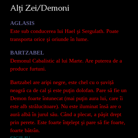
Alți Zei/Demoni
AGLASIS
Este sub conducerea lui Hael şi Sergulath. Poate
transporta orice şi oriunde în lume.
BARTZABEL
Demonul Cabalistic al lui Marte. Are puterea de a
produce furtuni.
Bartzabel are aripi negre, este chel cu o șuviță
neagră ca de cal şi este puţin dolofan. Pare să fie un
Demon foarte întunecat (mai puţin aura lui, care îi
este alb strălucitoare). Nu este iluminat însă are o
aură albă în jurul său. Când a plecat, a păşit drept
prin perete. Este foarte înţelept şi pare să fie foarte,
foarte bătrân.