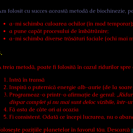
m folosit cu succes această metodă de biochinezie, pe
a-mi schimba culoarea ochilor (în mod temporar)
a pune capăt procesului de îmbătrânire;
a-mi schimba diverse trăsături faciale (ochi mai m
.
 treia metodă, poate fi folosită în cazul ridurilor spr
Intră în transă
Inspiră o puternică energie alb-aurie (de la soare
Programeaz-o printr-o afirmație de genul:
„Riduri
dispar complet și nu mai sunt deloc vizibile, într-
Fă asta de câte ori ai ocazia
Fi consistent. Odată ce începi lucrarea, nu o aban
olosește pozițiile planetelor în favorul tău. Descarcă