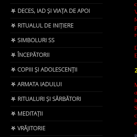
c
⛧ DECES, IAD ȘI VIAȚA DE APOI
V
f
⛧ RITUALUL DE INIȚIERE
p
r
⛧ SIMBOLURI SS
D
⛧ ÎNCEPĂTORII
⛧ COPIII ȘI ADOLESCENȚII
2
⛧ ARMATA IADULUI
M
a
⛧ RITUALURI ȘI SĂRBĂTORI
i
S
⛧ MEDITAȚII
c
e
⛧ VRĂJITORIE
P