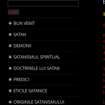
Primary
Sidebar
Caută
1
⛧ BUN VENIT
B
⛧ SATAN
B
⛧ DEMONII
E
d
⛧ SATANISMUL SPIRITUAL
s
⛧ DOCTRINELE LUI SATAN
S
m
⛧ PREDICI
f
a
⛧ ETICILE SATANICE
l
⛧ ORIGINILE SATANISMULUI
Î