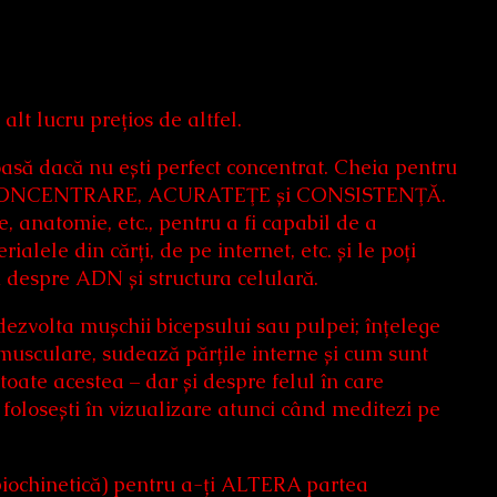
alt lucru prețios de altfel.
oasă dacă nu ești perfect concentrat. Cheia pentru
bună CONCENTRARE, ACURATEŢE și CONSISTENŢĂ.
e, anatomie, etc., pentru a fi capabil de a
ialele din cărți, de pe internet, etc. și le poți
 despre ADN și structura celulară.
dezvolta mușchii bicepsului sau pulpei; înțelege
 musculare, sudează părțile interne și cum sunt
toate acestea – dar și despre felul în care
folosești în vizualizare atunci când meditezi pe
 biochinetică) pentru a-ți ALTERA partea