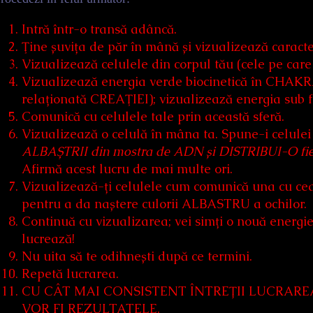
Intră într-o transă adâncă.
Ţine șuvița de păr în mână și vizualizează caracter
Vizualizează celulele din corpul tău (cele pe care 
Vizualizează energia verde biocinetică în CHA
relaționată CREAŢIEI); vizualizează energia sub f
Comunică cu celulele tale prin această sferă.
Vizualizează o celulă în mâna ta. Spune-i celule
ALBAȘTRII din mostra de ADN și DISTRIBUI-O fiec
Afirmă acest lucru de mai multe ori.
Vizualizează-ți celulele cum comunică una cu cea
pentru a da naștere culorii ALBASTRU a ochilor.
Continuă cu vizualizarea; vei simți o nouă energie 
lucrează!
Nu uita să te odihnești după ce termini.
Repetă lucrarea.
CU CÂT MAI CONSISTENT ÎNTREȚII LUCRAR
VOR FI REZULTATELE.