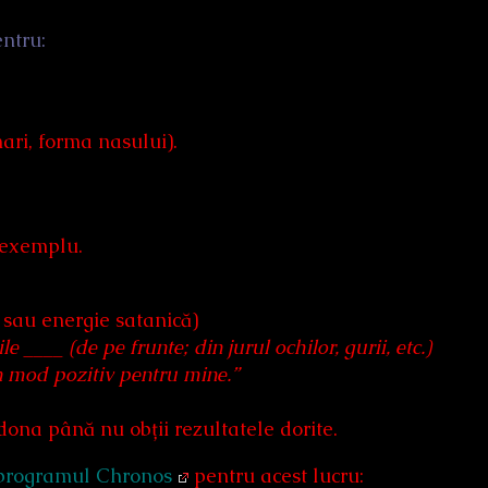
ntru:
;
ari, forma nasului).
e exemplu.
 sau energie satanică)
le ____ (de pe frunte; din jurul ochilor, gurii, etc.)
un mod pozitiv pentru mine.”
dona până nu obții rezultatele dorite.
programul Chronos
pentru acest lucru: