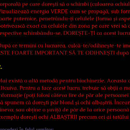
orporală pe care dorești să o schimbi (culoarea ochiulu
izualizează energia VERDE cum se propagă, sub forma
oarte puternice, penetrându-ți celulele (forma și aspe
otrivească exact cu celulele din zona pe care vrei să
espective schimbându-se, DOREŞTE-ŢI ca acest lucru 
upă ce termini cu lucrarea, culcă-te/odihnește-te im
ESTE FOARTE IMPORTANT SĂ TE ODIHNEŞTI după fiec
.
ai există o altă metodă pentru biochinezie. Aceasta
ltcuiva. Pentru a face acest lucru, trebuie să obții o
nformație (poți folosi câteva fire de păr ale persoanei 
ă spunem că dorești păr blond și ochi albaștrii. Încear
ineva; sau obține o șuviță de păr de la orice persoană d
xemplu dorești ochi ALBAŞTRII precum cei ai tatălui tă
rocedezi în felul următor: