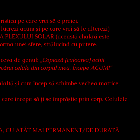
istica pe care vrei să o preiei.
lucrezi acum și pe care vrei să le alterezi).
KRA PLEXULUI SOLAR (această chakră este
orma unei sfere, strălucind cu putere.
i ceva de genul:
„Copiază (culoarea) ochii
ărei celule din corpul meu. Începe ACUM!”
laltă și cum încep să schimbe vechea matrice,
care începe să ți se împrăștie prin corp. Celulele
EA, CU ATÂT MAI PERMANENT/DE DURATĂ