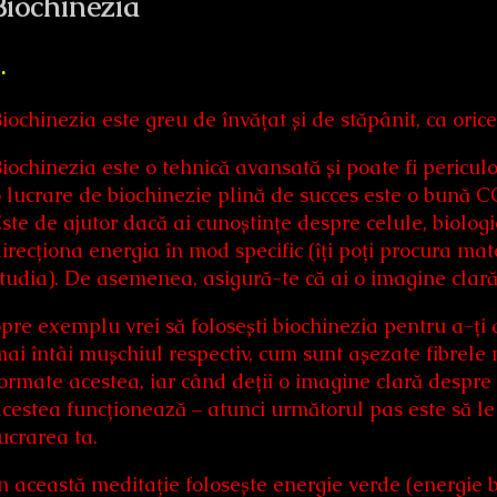
Biochinezia
.
iochinezia este greu de învățat și de stăpânit, ca orice 
iochinezia este o tehnică avansată și poate fi pericul
o lucrare de biochinezie plină de succes este o 
ste de ajutor dacă ai cunoștințe despre celule, biologi
irecționa energia în mod specific (îți poți procura mater
tudia). De asemenea, asigură-te că ai o imagine clară
pre exemplu vrei să folosești biochinezia pentru a-ți 
ai întâi mușchiul respectiv, cum sunt așezate fibrele
ormate acestea, iar când deții o imagine clară despre 
cestea funcționează – atunci următorul pas este să le 
ucrarea ta.
n această meditație folosește energie verde (energie