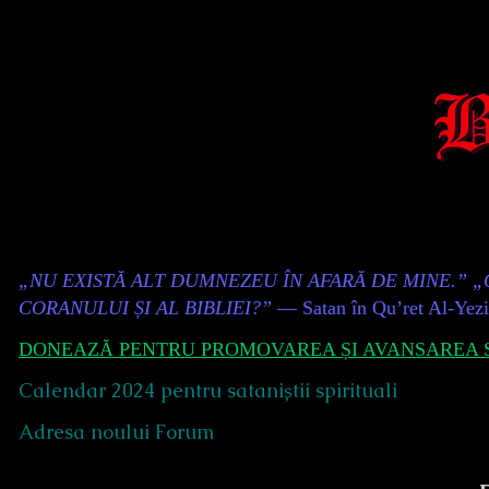
Skip
to
content
Content
„NU EXISTĂ ALT DUMNEZEU ÎN AFARĂ DE MINE.” 
Header
CORANULUI ȘI AL BIBLIEI?”
— Satan în Qu’ret Al-Yez
DONEAZĂ PENTRU PROMOVAREA ȘI AVANSAREA S
Calendar 2024 pentru sataniștii spirituali
Adresa noului Forum