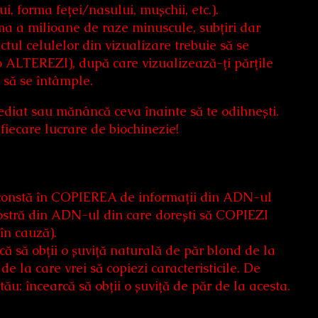
i, forma feței/nasului, mușchii, etc.).
 a milioane de raze minuscule, subțiri dar
ctul celulelor din vizualizare trebuie să se
 o ALTEREZI), după care vizualizează-ți părțile
să se întâmple.
ediat sau mănâncă ceva înainte să te odihnești.
are lucrare de biochinezie!
 constă în COPIEREA de informații din ADN-ul
 mostră din ADN-ul din care dorești să COPIEZI
în cauză).
că să obții o șuviță naturală de păr blond de la
e la care vrei să copiezi caracteristicile. De
u: încearcă să obții o șuviță de păr de la acesta.