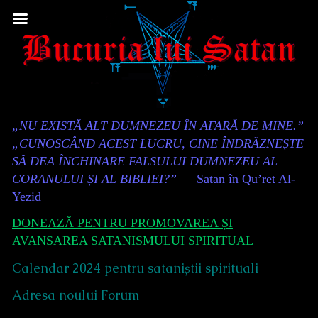
Skip
to
content
Content
„NU EXISTĂ ALT DUMNEZEU ÎN AFARĂ DE MINE.”
Header
„CUNOSCÂND ACEST LUCRU, CINE ÎNDRĂZNEȘTE
SĂ DEA ÎNCHINARE FALSULUI DUMNEZEU AL
CORANULUI ȘI AL BIBLIEI?”
— Satan în Qu’ret Al-
Yezid
DONEAZĂ PENTRU PROMOVAREA ȘI
AVANSAREA SATANISMULUI SPIRITUAL
Calendar 2024 pentru sataniștii spirituali
Adresa noului Forum