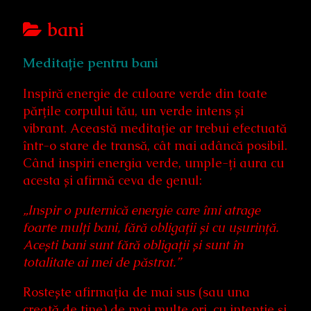
Posts
bani
categoriezed
Meditație pentru bani
as
Inspiră energie de culoare verde din toate
părțile corpului tău, un verde intens și
vibrant. Această meditație ar trebui efectuată
într-o stare de transă, cât mai adâncă posibil.
Când inspiri energia verde, umple-ți aura cu
acesta și afirmă ceva de genul:
„Inspir o puternică energie care îmi atrage
foarte mulți bani, fără obligații și cu ușurință.
Acești bani sunt fără obligații și sunt în
totalitate ai mei de păstrat.”
Rostește afirmația de mai sus (sau una
creată de tine) de mai multe ori, cu intenție și