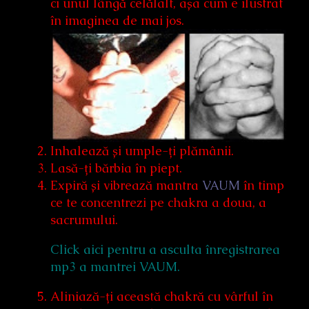
ci unul lângă celălalt, așa cum e ilustrat
în imaginea de mai jos.
Inhalează și umple-ți plămânii.
Lasă-ți bărbia în piept.
Expiră și vibrează mantra
VAUM
în timp
ce te concentrezi pe chakra a doua, a
sacrumului.
Click aici pentru a asculta înregistrarea
mp3 a mantrei VAUM.
Aliniază-ți această chakră cu vârful în