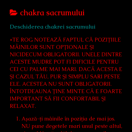
Posts
chakra sacrumului
categoriezed
Deschiderea chakrei sacrumului
as
*TE ROG NOTEAZĂ FAPTUL CĂ POZIȚIILE
MÂINILOR SUNT OPȚIONALE ȘI
NICIDECUM OBLIGATORII. UNELE DINTRE
ACESTE MUDRE POT FI DIFICILE PENTRU
CEI CU PALME MAI MARI. DACĂ ACESTA E
ȘI CAZUL TĂU, PUR ȘI SIMPLU SARI PESTE
ELE. ACESTEA NU SUNT OBLIGATORII.
ÎNTOTDEAUNA ȚINE MINTE CĂ E FOARTE
IMPORTANT SĂ FII CONFORTABIL ȘI
RELAXAT.
Așază-ți mâinile în poziția de mai jos.
NU pune degetele mari unul peste altul,