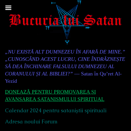
Skip
to
content
Content
„NU EXISTĂ ALT DUMNEZEU ÎN AFARĂ DE MINE.”
Header
„CUNOSCÂND ACEST LUCRU, CINE ÎNDRĂZNEȘTE
SĂ DEA ÎNCHINARE FALSULUI DUMNEZEU AL
CORANULUI ȘI AL BIBLIEI?”
— Satan în Qu’ret Al-
Yezid
DONEAZĂ PENTRU PROMOVAREA ȘI
AVANSAREA SATANISMULUI SPIRITUAL
Calendar 2024 pentru sataniștii spirituali
Adresa noului Forum