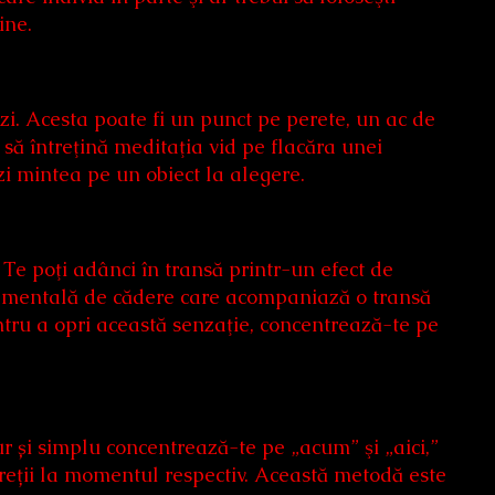
ine.
zi. Acesta poate fi un punct pe perete, un ac de
să întreţină meditaţia vid pe flacăra unei
zi mintea pe un obiect la alegere.
 Te poţi adânci în transă printr-un efect de
ia mentală de cădere care acompaniază o transă
ntru a opri această senzaţie, concentrează-te pe
ur și simplu concentrează-te pe „acum” şi „aici,”
ntreții la momentul respectiv. Această metodă este