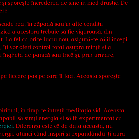
 şi sporeşte încrederea de sine în mod drastic. De
ere.
cade reci, în zăpadă sau în alte condiţii
izică a acestora trebuie să fie viguroasă, din
 La fel ca orice lucru nou, asigură-te că îl începi
ţi vor oferi control total asupra minţii şi a
 îngheţa de panică sau frică şi, prin urmare,
e fiecare pas pe care îl faci. Aceasta sporeşte
ritual, în timp ce întreții meditaţia vid. Aceasta
apabil să simţi energia şi să fii experimentat cu
rgiei.
Diferenţa este că de data aceasta, nu
energie atunci când inspiri şi expandându-ți aura