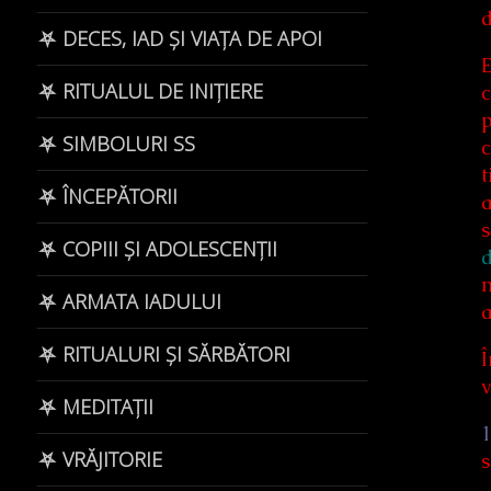
d
⛧ DECES, IAD ȘI VIAȚA DE APOI
E
⛧ RITUALUL DE INIȚIERE
c
p
⛧ SIMBOLURI SS
c
t
⛧ ÎNCEPĂTORII
a
s
⛧ COPIII ȘI ADOLESCENȚII
d
m
⛧ ARMATA IADULUI
⛧ RITUALURI ȘI SĂRBĂTORI
Î
v
⛧ MEDITAȚII
1
⛧ VRĂJITORIE
s