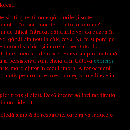
doreşti.
 să îţi opreşti toate gândurile şi să te
eşti mintea în mod complet pentru o anumită
em de dificil, întrucât gândurile vor da buzna în
 vei gândi din nou la câte ceva. Nu te supăra pe
e normal şi chiar şi în cazul meditatorilor
fel de fluent ca de obicei. Pur și simplu continuă
a şi persistenţa sunt cheia aici. Câteva
exerciţii
arte mare ajutor în cazul unora. Altor oameni,
, motiv pentru care aceştia aleg să mediteze în
et treaz şi alert. Dacă încerci să faci meditaţia
mi numaidecât.
metodă simplă de respiraţie, care îţi va induce o