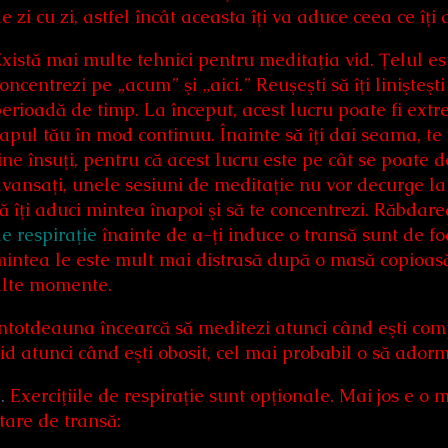
e zi cu zi, astfel încât aceasta îţi va aduce ceea ce îţi 
xistă mai multe tehnici pentru meditaţia vid. Ţelul este
oncentrezi pe „acum” şi „aici.” Reuşeşti să îţi linişt
erioadă de timp. La început, acest lucru poate fi extr
apul tău în mod continuu. Înainte să îţi dai seama, te
ine însuţi, pentru că acest lucru este pe cât se poate d
vansaţi, unele sesiuni de meditaţie nu vor decurge la 
ă îţi aduci mintea înapoi şi să te concentrezi. Răbdare
e respiraţie
înainte de a-ţi induce o transă sunt de fo
intea le este mult mai distrasă după o masă copioasă
alte momente.
ntotdeauna încearcă să meditezi atunci când eşti compl
id atunci când eşti obosit, cel mai probabil o să ador
.
Exerciţiile de respiraţie sunt opţionale. Mai jos e o 
tare de transă: