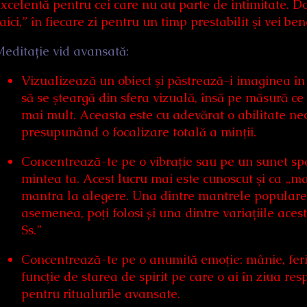
xcelentă pentru cei care nu au parte de intimitate. 
aici,” în fiecare zi pentru un timp prestabilit şi vei b
editație vid avansată:
Vizualizează un obiect şi păstrează-i imaginea în 
să se şteargă din sfera vizuală, însă pe măsură c
mai mult. Aceasta este cu adevărat o abilitate ne
presupunând o focalizare totală a minţii.
Concentrează-te pe o vibraţie sau pe un sunet specif
mintea ta. Acest lucru mai este cunoscut şi ca „man
mantra la alegere. Una dintre mantrele popular
asemenea, poţi folosi și una dintre variațiile ac
Ss.”
Concentrează-te pe o anumită emoţie: mânie, fericire
funcţie de starea de spirit pe care o ai în ziua r
pentru ritualurile avansate.