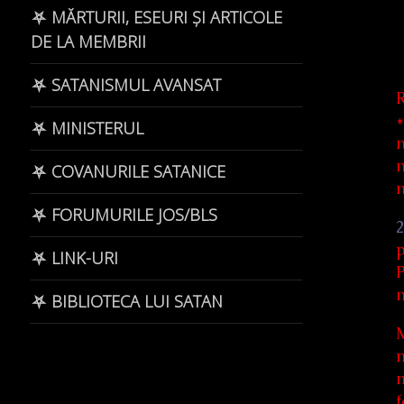
⛧ MĂRTURII, ESEURI ȘI ARTICOLE
DE LA MEMBRII
⛧ SATANISMUL AVANSAT
R
*
⛧ MINISTERUL
n
n
⛧ COVANURILE SATANICE
n
⛧ FORUMURILE JOS/BLS
2
p
⛧ LINK-URI
P
m
⛧ BIBLIOTECA LUI SATAN
M
m
m
f