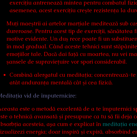
exerciţiu antrenează mintea pentru combatul fizic
asemenea, acest exerciţiu creşte rezistenţa la dur
Muţi maeştrii ai artelor marţiale meditează sub cas
dureroase. Pentru acest tip de exerciții, sănătatea f
motive evidente. Un duş rece poate fi un substituent.
în mod gradual. Când aceste tehnici sunt stăpânite, î
emoțiilor tale. Dacă dai faţă cu moartea, nu vei mai
şansele de supravieţuire vor spori considerabil.
Combină alergatul cu meditaţia; concentrează-te p
atât anduranţa mentală cât şi cea fizică.
editaţia vid de împuternicire:
ceasta este o metodă excelentă de a te împuternici spi
ste o tehnică avansată şi presupune ca tu să fii deja c
bsorbţia acesteia, așa cum e explicat în
meditaţia ene
izualizezi energia; doar inspiră şi expiră, absorbind 