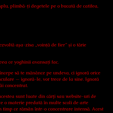
lu, plimbă-ţi degetele pe o bucată de catifea,
ezvoltă așa-zisa „voinţă de fier” şi o tărie
ceea ce yoghinii avansaţi fac.
 începe să te mănânce pe undeva, ci ignoră orice
culare — ignoră-le, vor trece de la sine. Ignoră
âi concentrat.
acestea sunt luate din cărți sau website-uri de
te o materie predată în multe scoli de arte
 în timp ce rămân într-o concentrare intensă. Acest