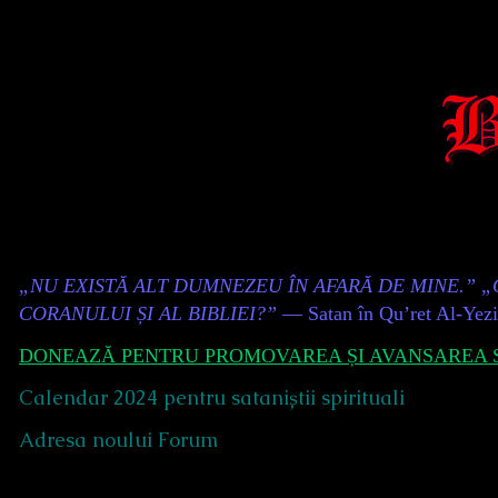
Skip
to
content
Content
„NU EXISTĂ ALT DUMNEZEU ÎN AFARĂ DE MINE.” 
Header
CORANULUI ȘI AL BIBLIEI?”
— Satan în Qu’ret Al-Yez
DONEAZĂ PENTRU PROMOVAREA ȘI AVANSAREA S
Calendar 2024 pentru sataniștii spirituali
Adresa noului Forum