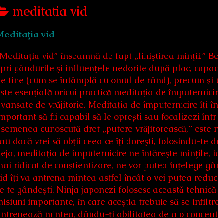
Posts
meditatia vid
categoriezed
Meditația vid
as
Meditaţia vid” înseamnă de fapt „liniştirea minţii.” Ben
pri gândurile şi influențele nedorite după plac, capac
e tine (cum se întâmplă cu omul de rând), precum şi 
ste esenţială oricui practică meditaţia de împuternicir
vansate de vrăjitorie. Meditaţia de împuternicire îţi î
mportant să fii capabil să le oprești sau focalizezi înt
semenea cunoscută dret „putere vrăjitorească,” este ne
au dacă vrei să obții ceea ce îţi doreşti, folosindu-t
eja, meditaţia de împuternicire ne întăreşte mințile, 
ai ridicat de conştientizare, ne vor putea înţelege gâ
id îţi va antrena mintea astfel încât o vei putea reduce
e te gândeşti. Ninja japonezi folosesc această tehnică 
isiuni importante, în care aceştia trebuie să se infiltre
ntrenează mintea, dându-ţi abilitatea de a o concentra