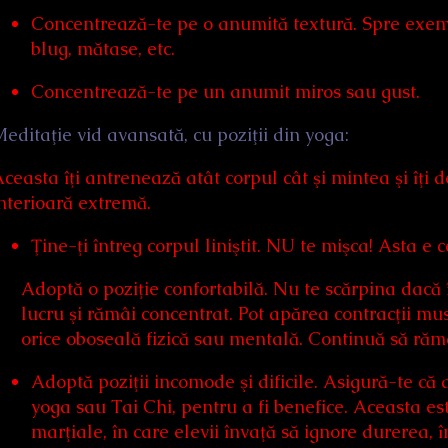
Concentrează-te pe o anumită textură. Spre exemp
blug, mătase, etc.
Concentrează-te pe un anumit miros sau gust.
editaţie vid avansată, cu poziţii din yoga:
ceasta îţi antrenează atât corpul cât şi mintea şi îţi d
nterioară extremă.
Ţine-ţi întreg corpul liniştit. NU te mişca! Asta e 
Adoptă o poziţie confortabilă. Nu te scărpina dacă
lucru şi rămâi concentrat. Pot apărea contracţii mus
orice oboseală fizică sau mentală. Continuă să răm
Adoptă poziţii incomode şi dificile. Asigură-te că 
yoga sau Tai Chi, pentru a fi benefice. Aceasta es
marţiale, în care elevii învaţă să ignore durerea,