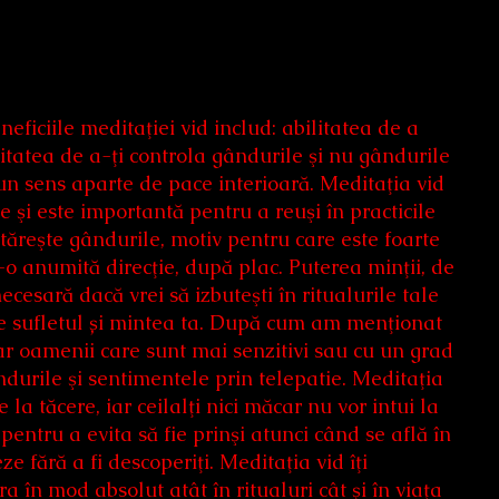
eficiile meditaţiei vid includ: abilitatea de a
itatea de a-ţi controla gândurile şi nu gândurile
un sens aparte de pace interioară. Meditaţia vid
e şi este importantă pentru a reuşi în practicile
ntăreşte gândurile, motiv pentru care este foarte
r-o anumită direcţie, după plac. Puterea minţii, de
cesară dacă vrei să izbuteşti în ritualurile tale
e de sufletul și mintea ta. După cum am menţionat
iar oamenii care sunt mai senzitivi sau cu un grad
ndurile şi sentimentele prin telepatie. Meditaţia
 la tăcere, iar ceilalţi nici măcar nu vor intui la
pentru a evita să fie prinşi atunci când se află în
ze fără a fi descoperiţi. Meditaţia vid îţi
 în mod absolut atât în ritualuri cât şi în viaţa