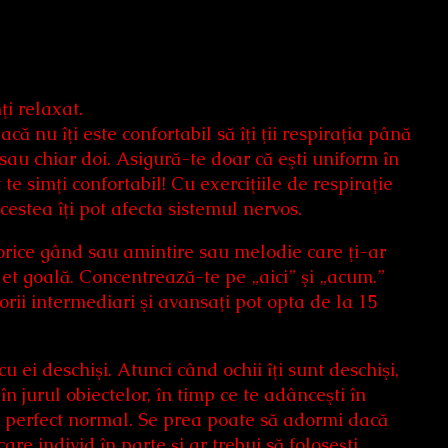
ţi relaxat.
acă nu îţi este confortabil să îţi ţii respiraţia până
sau chiar doi. Asigură-te doar că eşti uniform în
te simţi confortabil! Cu exerciţiile de respiraţie
cestea îţi pot afecta sistemul nervos.
 orice gând sau amintire sau melodie care ţi-ar
plet goală. Concentrează-te pe „aici” şi „acum.”
orii intermediari şi avansaţi pot opta de la 15
cu ei deschişi. Atunci când ochii îţi sunt deschişi,
n jurul obiectelor, în timp ce te adânceşti în
ste perfect normal. Se prea poate să adormi dacă
ecare individ în parte şi ar trebui să foloseşti