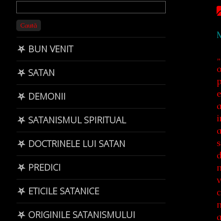
Primary
Sidebar
Caută
⛧ BUN VENIT
„
o
⛧ SATAN
p
e
⛧ DEMONII
a
i
⛧ SATANISMUL SPIRITUAL
a
s
⛧ DOCTRINELE LUI SATAN
d
⛧ PREDICI
m
v
⛧ ETICILE SATANICE
c
m
⛧ ORIGINILE SATANISMULUI
a