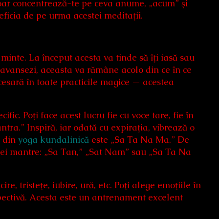
Doar concentrează-te pe ceva anume, „acum” şi
eneficia de pe urma acestei meditaţii.
minte. La început acesta va tinde să îţi iasă sau
e avansezi, aceasta va rămâne acolo din ce în ce
cesară în toate practicile magice — acestea
ic. Poţi face acest lucru fie cu voce tare, fie în
tra.” Inspiră, iar odată cu expiraţia, vibrează o
e din
yoga kundalinică
este „Sa Ta Na Ma.” De
estei mantre: „Sa Tan,” „Sat Nam” sau „Sa Ta Na
, tristeţe, iubire, ură, etc. Poţi alege emoţiile în
espectivă. Acesta este un antrenament excelent