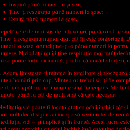
Inspiră până numeri la şase*;
Ţine-ţi respiraţia până numeri la şase;
Expiră până numeri la şase.
epetă cele de mai sus de câteva ori, până când te sim
Ţine-ţi respiraţia numai atât cât îţi este confortabil. D
umeri la şase, atunci ţine-ţi-o până numeri la patru, 
umere. Niciodată nu îţi ţine respiraţia mai mult decât 
u se poate forţa niciodată, pentru că dacă te forţezi, a
.
Acum, linişteşte-ţi mintea în totalitate şi blochează
utea hoinări prin cap. Mintea ar trebui să îţi fie com
entru începători, cinci minute sunt îndeajuns. Meditat
inute, până la cât de mult simt că este necesar.
editaţia vid poate fi făcută atât cu ochii închişi cât şi 
ai mult decât sigur vei începe să vezi un fel de ceaţă î
editaţia vid — şi implicit şi în transă. Acest lucru e
aci acest exerciţiu cu ochii închişi; însă asta ţine de fi