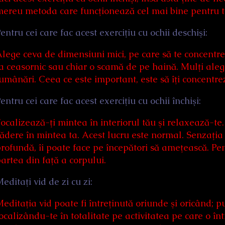
ereu metoda care funcţionează cel mai bine pentru t
entru cei care fac acest exerciţiu cu ochii deschişi:
lege ceva de dimensiuni mici, pe care să te concentre
a ceasornic sau chiar o scamă de pe haină. Mulţi aleg 
umânări. Ceea ce este important, este să îţi concentre
entru cei care fac acest exerciţiu cu ochii închişi:
ocalizează-ţi mintea în interiorul tău şi relaxează-te.
ădere în mintea ta. Acest lucru este normal. Senzaţ
rofundă, îi poate face pe începători să ameţească. Pe
artea din faţă a corpului.
editaţi vid de zi cu zi:
editaţia vid poate fi întreţinută oriunde şi oricând; p
ocalizându-te în totalitate pe activitatea pe care o î