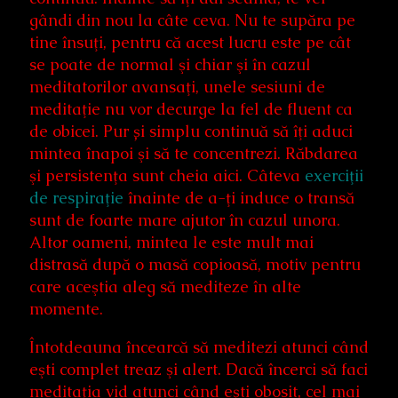
gândi din nou la câte ceva. Nu te supăra pe
tine însuţi, pentru că acest lucru este pe cât
se poate de normal şi chiar şi în cazul
meditatorilor avansaţi, unele sesiuni de
meditaţie nu vor decurge la fel de fluent ca
de obicei. Pur și simplu continuă să îţi aduci
mintea înapoi şi să te concentrezi. Răbdarea
şi persistenţa sunt cheia aici. Câteva
exerciţii
de respiraţie
înainte de a-ţi induce o transă
sunt de foarte mare ajutor în cazul unora.
Altor oameni, mintea le este mult mai
distrasă după o masă copioasă, motiv pentru
care aceştia aleg să mediteze în alte
momente.
Întotdeauna încearcă să meditezi atunci când
eşti complet treaz şi alert. Dacă încerci să faci
meditaţia vid atunci când eşti obosit, cel mai