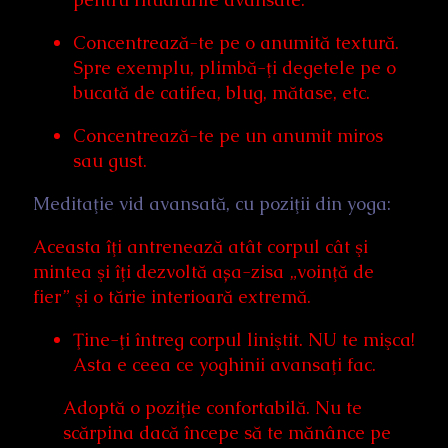
Concentrează-te pe o anumită textură.
Spre exemplu, plimbă-ţi degetele pe o
bucată de catifea, blug, mătase, etc.
Concentrează-te pe un anumit miros
sau gust.
Meditaţie vid avansată, cu poziţii din yoga:
Aceasta îţi antrenează atât corpul cât şi
mintea şi îţi dezvoltă așa-zisa „voinţă de
fier” şi o tărie interioară extremă.
Ţine-ţi întreg corpul liniştit. NU te mişca!
Asta e ceea ce yoghinii avansaţi fac.
Adoptă o poziţie confortabilă. Nu te
scărpina dacă începe să te mănânce pe