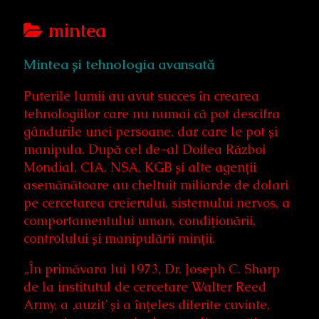
Posts
mintea
categoriezed
Mintea și tehnologia avansată
as
Puterile lumii au avut succes în crearea
tehnologiilor care nu numai că pot descifra
gândurile unei persoane, dar care le pot și
manipula. După cel de-al Doilea Război
Mondial, CIA, NSA, KGB și alte agenții
asemănătoare au cheltuit miliarde de dolari
pe cercetarea creierului, sistemului nervos, a
comportamentului uman, condiționării,
controlului și manipulării minții.
„În primăvara lui 1973, Dr. Joseph C. Sharp
de la institutul de cercetare Walter Reed
Army, a ‚auzit’ și a înțeles diferite cuvinte,