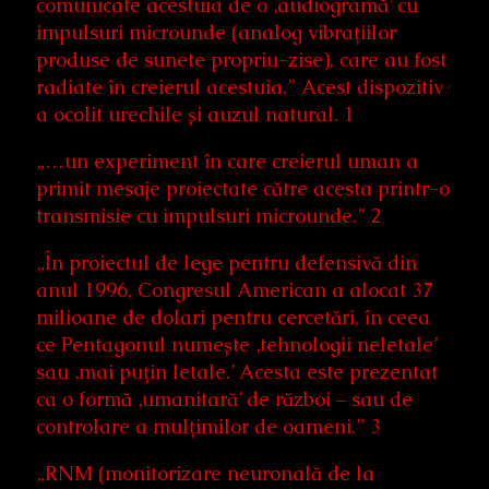
comunicate acestuia de o ‚audiogramă’ cu
impulsuri microunde (analog vibrațiilor
produse de sunete propriu-zise), care au fost
radiate în creierul acestuia.” Acest dispozitiv
a ocolit urechile și auzul natural. 1
„…un experiment în care creierul uman a
primit mesaje proiectate către acesta printr-o
transmisie cu impulsuri microunde.” 2
„În proiectul de lege pentru defensivă din
anul 1996, Congresul American a alocat 37
milioane de dolari pentru cercetări, în ceea
ce Pentagonul numește ‚tehnologii neletale’
sau ‚mai puțin letale.’ Acesta este prezentat
ca o formă ‚umanitară’ de război – sau de
controlare a mulțimilor de oameni.” 3
„RNM (monitorizare neuronală de la