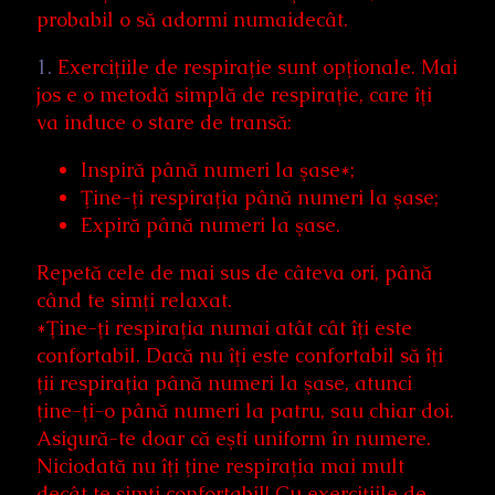
probabil o să adormi numaidecât.
1.
Exerciţiile de respiraţie sunt opţionale. Mai
jos e o metodă simplă de respiraţie, care îţi
va induce o stare de transă:
Inspiră până numeri la şase*;
Ţine-ţi respiraţia până numeri la şase;
Expiră până numeri la şase.
Repetă cele de mai sus de câteva ori, până
când te simţi relaxat.
*Ţine-ţi respiraţia numai atât cât îţi este
confortabil. Dacă nu îţi este confortabil să îţi
ţii respiraţia până numeri la şase, atunci
ţine-ţi-o până numeri la patru, sau chiar doi.
Asigură-te doar că eşti uniform în numere.
Niciodată nu îţi ţine respiraţia mai mult
decât te simţi confortabil! Cu exerciţiile de