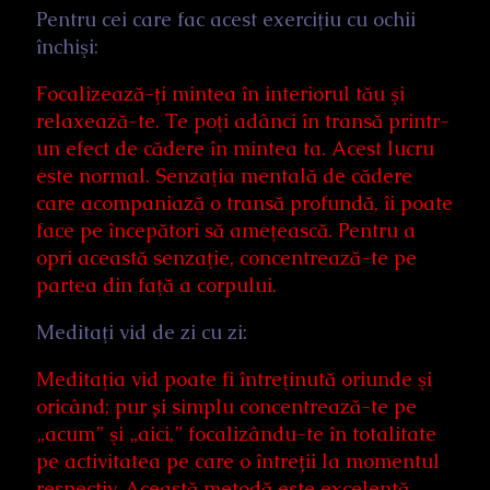
Pentru cei care fac acest exerciţiu cu ochii
închişi:
Focalizează-ţi mintea în interiorul tău şi
relaxează-te. Te poţi adânci în transă printr-
un efect de cădere în mintea ta. Acest lucru
este normal. Senzaţia mentală de cădere
care acompaniază o transă profundă, îi poate
face pe începători să ameţească. Pentru a
opri această senzaţie, concentrează-te pe
partea din faţă a corpului.
Meditaţi vid de zi cu zi:
Meditaţia vid poate fi întreţinută oriunde şi
oricând; pur și simplu concentrează-te pe
„acum” şi „aici,” focalizându-te în totalitate
pe activitatea pe care o întreții la momentul
respectiv. Această metodă este excelentă