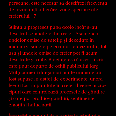
persoane, este necesar să descifrezi frecvența
de rezonanță a fiecărei zone specifice ale
creierului.” 7
Știința a progresat până acolo încât s-au
descifrat semnalele din creier. Asemenea
undelor emise de sateliți și decodate în
imagini și sunete pe ecranul televizorului, tot
așa și undele emise de creier pot fi acum
descifrate și citite. Bineînțeles că acest lucru
este ținut departe de ochii publicului larg.
Mulți oameni dar și mai multe animale au
fost supuse la astfel de experimente; unora
le-au fost implantate în creier diverse micro-
cipuri care controlează procesele de gândire
și care pot produce gânduri, sentimente,
emoții și halucinații.
Încercările omului de a controla gândurile