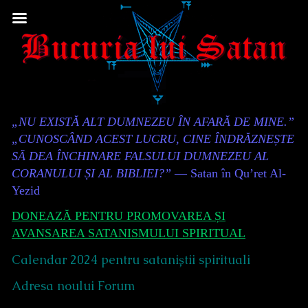
Skip
to
content
Content
„NU EXISTĂ ALT DUMNEZEU ÎN AFARĂ DE MINE.”
Header
„CUNOSCÂND ACEST LUCRU, CINE ÎNDRĂZNEȘTE
SĂ DEA ÎNCHINARE FALSULUI DUMNEZEU AL
CORANULUI ȘI AL BIBLIEI?”
— Satan în Qu’ret Al-
Yezid
DONEAZĂ PENTRU PROMOVAREA ȘI
AVANSAREA SATANISMULUI SPIRITUAL
Calendar 2024 pentru sataniștii spirituali
Adresa noului Forum