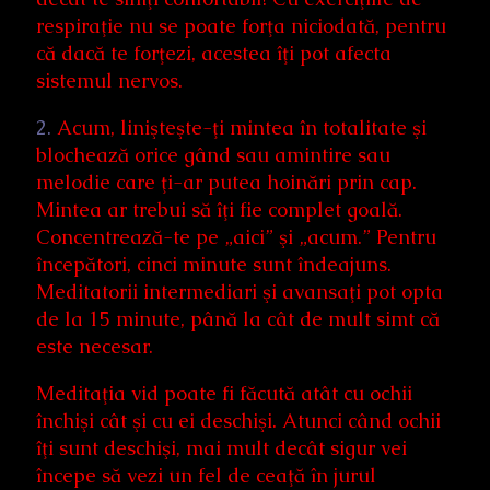
respiraţie nu se poate forţa niciodată, pentru
că dacă te forţezi, acestea îţi pot afecta
sistemul nervos.
2.
Acum, linişteşte-ţi mintea în totalitate şi
blochează orice gând sau amintire sau
melodie care ţi-ar putea hoinări prin cap.
Mintea ar trebui să îţi fie complet goală.
Concentrează-te pe „aici” şi „acum.” Pentru
începători, cinci minute sunt îndeajuns.
Meditatorii intermediari şi avansaţi pot opta
de la 15 minute, până la cât de mult simt că
este necesar.
Meditaţia vid poate fi făcută atât cu ochii
închişi cât şi cu ei deschişi. Atunci când ochii
îţi sunt deschişi, mai mult decât sigur vei
începe să vezi un fel de ceaţă în jurul