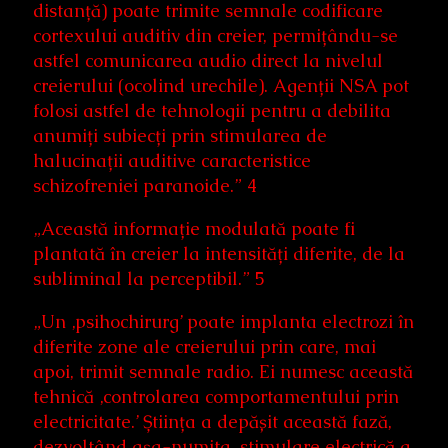
distanță) poate trimite semnale codificare
cortexului auditiv din creier, permițându-se
astfel comunicarea audio direct la nivelul
creierului (ocolind urechile). Agenții NSA pot
folosi astfel de tehnologii pentru a debilita
anumiți subiecți prin stimularea de
halucinații auditive caracteristice
schizofreniei paranoide.” 4
„Această informație modulată poate fi
plantată în creier la intensități diferite, de la
subliminal la perceptibil.” 5
„Un ‚psihochirurg’ poate implanta electrozi în
diferite zone ale creierului prin care, mai
apoi, trimit semnale radio. Ei numesc această
tehnică ‚controlarea comportamentului prin
electricitate.’ Știința a depășit această fază,
dezvoltând așa-numita ‚stimulare electrică a