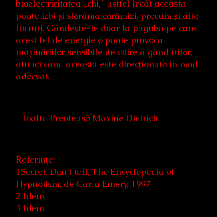
bioelectricitatea „chi,” astfel încât aceasta
poate izbi și sfărâma cărămizi, precum și alte
lucruri. Gândește-te doar la paguba pe care
acest fel de energie o poate provoca
mașinăriilor sensibile de citire a gândurilor,
atunci când aceasta este direcționată în mod
adecvat.
– Înalta Preoteasă Maxine Dietrich
Referințe:
1Secret, Don’t tell; The Encyclopedia of
Hypnotism, de Carla Emery, 1997
2 Idem
3 Idem