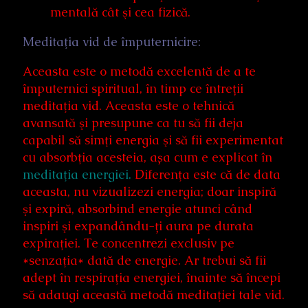
mentală cât şi cea fizică.
Meditaţia vid de împuternicire:
Aceasta este o metodă excelentă de a te
împuternici spiritual, în timp ce întreții
meditaţia vid. Aceasta este o tehnică
avansată şi presupune ca tu să fii deja
capabil să simţi energia şi să fii experimentat
cu absorbţia acesteia, așa cum e explicat în
meditaţia energiei.
Diferenţa este că de data
aceasta, nu vizualizezi energia; doar inspiră
şi expiră, absorbind energie atunci când
inspiri şi expandându-ți aura pe durata
expiraţiei. Te concentrezi exclusiv pe
*senzaţia* dată de energie. Ar trebui să fii
adept în respiraţia energiei, înainte să începi
să adaugi această metodă meditaţiei tale vid.