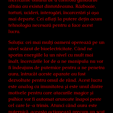
altuia au existat dintotdeauna. Războaie,
torturi, ucideri, interogări, încarcerări și așa
mai departe. Cei aflați la putere dețin acum
tehnologia necesară pentru a face acest
lucru.
Soluția: cei mai mulți oameni operează pe un
nivel scăzut de bioelectricitate. Când ne
sporim energiile la un nivel cu mult mai
înalt, încercările lor de a ne manipula nu vor
fi îndeajuns de puternice pentru a ne penetra
aura, întrucât aceste aparate au fost
dezvoltate pentru omul de rând. Acest lucru
este analog cu imunitatea și este unul dintre
motivele pentru care atacurile magice și
psihice vor fi automat aruncate înapoi peste
cel care le-a trimis. Atunci când aura este
puternică, aceasta acționează precum un scut