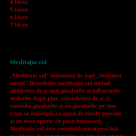
4 Idem
5 Idem
6 Idem
7 Idem
Meditația vid
„Meditaţia vid” înseamnă de fapt „liniştirea
minţii.” Beneficiile meditaţiei vid includ:
abilitatea de a opri gândurile şi influențele
nedorite după plac, capacitatea de a-ţi
controla gândurile şi nu gândurile pe tine
(cum se întâmplă cu omul de rând), precum
şi un sens aparte de pace interioară.
Meditaţia vid este esenţială oricui practică