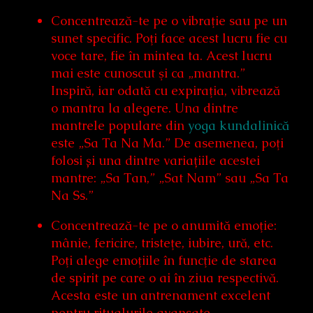
Concentrează-te pe o vibraţie sau pe un
sunet specific. Poţi face acest lucru fie cu
voce tare, fie în mintea ta. Acest lucru
mai este cunoscut şi ca „mantra.”
Inspiră, iar odată cu expiraţia, vibrează
o mantra la alegere. Una dintre
mantrele populare din
yoga kundalinică
este „Sa Ta Na Ma.” De asemenea, poţi
folosi și una dintre variațiile acestei
mantre: „Sa Tan,” „Sat Nam” sau „Sa Ta
Na Ss.”
Concentrează-te pe o anumită emoţie:
mânie, fericire, tristeţe, iubire, ură, etc.
Poţi alege emoţiile în funcţie de starea
de spirit pe care o ai în ziua respectivă.
Acesta este un antrenament excelent
pentru ritualurile avansate.