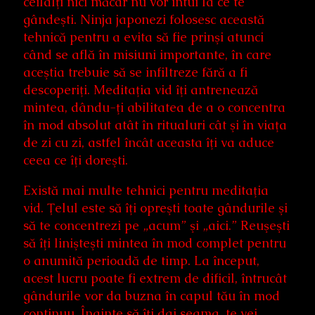
ceilalţi nici măcar nu vor intui la ce te
gândeşti. Ninja japonezi folosesc această
tehnică pentru a evita să fie prinşi atunci
când se află în misiuni importante, în care
aceştia trebuie să se infiltreze fără a fi
descoperiţi. Meditaţia vid îţi antrenează
mintea, dându-ţi abilitatea de a o concentra
în mod absolut atât în ritualuri cât şi în viaţa
de zi cu zi, astfel încât aceasta îţi va aduce
ceea ce îţi doreşti.
Există mai multe tehnici pentru meditaţia
vid. Ţelul este să îţi opreşti toate gândurile şi
să te concentrezi pe „acum” şi „aici.” Reuşeşti
să îţi linişteşti mintea în mod complet pentru
o anumită perioadă de timp. La început,
acest lucru poate fi extrem de dificil, întrucât
gândurile vor da buzna în capul tău în mod
continuu. Înainte să îţi dai seama, te vei