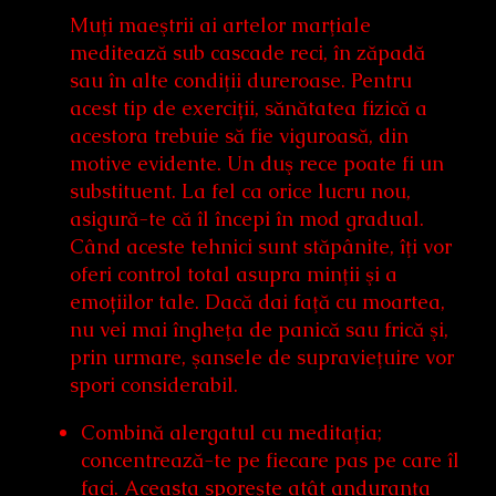
Muţi maeştrii ai artelor marţiale
meditează sub cascade reci, în zăpadă
sau în alte condiţii dureroase. Pentru
acest tip de exerciții, sănătatea fizică a
acestora trebuie să fie viguroasă, din
motive evidente. Un duş rece poate fi un
substituent. La fel ca orice lucru nou,
asigură-te că îl începi în mod gradual.
Când aceste tehnici sunt stăpânite, îţi vor
oferi control total asupra minţii şi a
emoțiilor tale. Dacă dai faţă cu moartea,
nu vei mai îngheţa de panică sau frică şi,
prin urmare, şansele de supravieţuire vor
spori considerabil.
Combină alergatul cu meditaţia;
concentrează-te pe fiecare pas pe care îl
faci. Aceasta sporeşte atât anduranţa