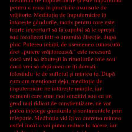
meditaţia de împuternicire şi este importantă
pentru a reuşi în practicile avansate de
vrăjitorie. Meditaţia de împuternicire îţi
întăreşte gândurile, motiv pentru care este
foarte important să fii capabil să le oprești
sau focalizezi într-o anumită direcţie, după
plac. Puterea minţii, de asemenea cunoscută
dret „putere vrăjitorească,” este necesară
dacă vrei să izbuteşti în ritualurile tale sau
dacă vrei să obții ceea ce îţi doreşti,
folosindu-te de sufletul și mintea ta. După
cum am menţionat deja, meditaţia de
împuternicire ne întăreşte mințile, iar
oamenii care sunt mai senzitivi sau cu un
grad mai ridicat de conştientizare, ne vor
putea înţelege gândurile şi sentimentele prin
telepatie. Meditaţia vid îţi va antrena mintea
astfel încât o vei putea reduce la tăcere, iar