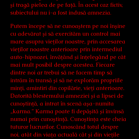
și tragă pielea de pe față. În acest caz fictiv,
subiectului nu i-a fost indusă amnezia.
Putem începe să ne cunoaștem pe noi înșine
cu adevărat și să exercităm un control mai
mare asupra vieților noastre, prin accesarea
vieților noastre anterioare prin intermediul
auto-hipnozei, învățând și înțelegând pe cât
mai mult posibil despre acestea. Fiecare
dintre noi ar trebui să ne facem timp să
intrăm în transă și să ne explorăm propriile
minți, amintiri din copilărie, vieți anterioare.
Datorită blestemului amneziei și a lipsei de
cunoștință, a intrat în scenă așa-numita
„karma.” Karma poate fi depășită și învinsă
numai prin cunoștință. Cunoștința este cheia
tuturor lucrurilor. Cunoscând totul despre
noi, atât din viața actuală cât și din viețile