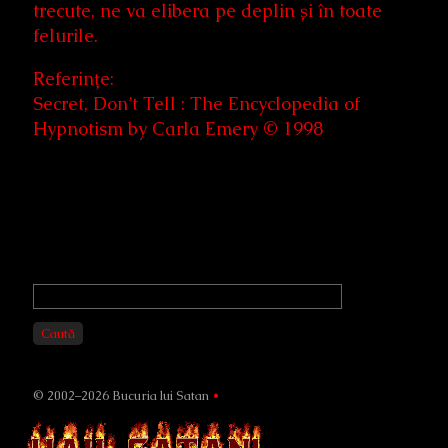
trecute, ne va elibera pe deplin și în toate
felurile.
Referințe:
Secret, Don’t Tell : The Encyclopedia of
Hypnotism by Carla Emery © 1998
Primary
Sidebar
Caută
© 2002–2026 Bucuria lui Satan
•
Page