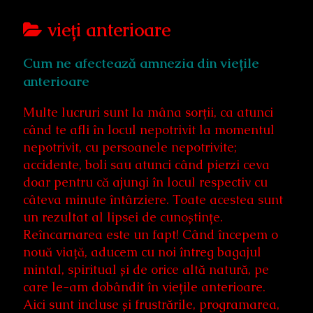
Posts
vieți anterioare
categoriezed
Cum ne afectează amnezia din viețile
as
anterioare
Multe lucruri sunt la mâna sorții, ca atunci
când te afli în locul nepotrivit la momentul
nepotrivit, cu persoanele nepotrivite;
accidente, boli sau atunci când pierzi ceva
doar pentru că ajungi în locul respectiv cu
câteva minute întârziere. Toate acestea sunt
un rezultat al lipsei de cunoștințe.
Reîncarnarea este un fapt! Când începem o
nouă viață, aducem cu noi întreg bagajul
mintal, spiritual și de orice altă natură, pe
care le-am dobândit în viețile anterioare.
Aici sunt incluse și frustrările, programarea,