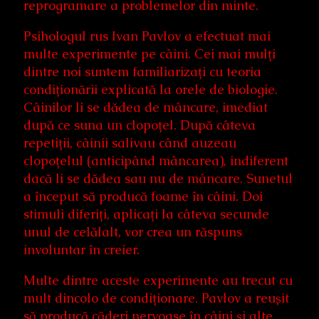
reprogramare a problemelor din minte.
Psihologul rus Ivan Pavlov a efectuat mai
multe experimente pe câini. Cei mai mulți
dintre noi suntem familiarizați cu teoria
condiționării explicată la orele de biologie.
Câinilor li se dădea de mâncare, imediat
după ce suna un clopoțel. După câteva
repetiții, câinii salivau când auzeau
clopoțelul (anticipând mâncarea), indiferent
dacă li se dădea sau nu de mâncare. Sunetul
a început să producă foame în câini. Doi
stimuli diferiți, aplicați la câteva secunde
unul de celălalt, vor crea un răspuns
involuntar în creier.
Multe dintre aceste experimente au trecut cu
mult dincolo de condiționare. Pavlov a reușit
să producă căderi nervoase în câini și alte