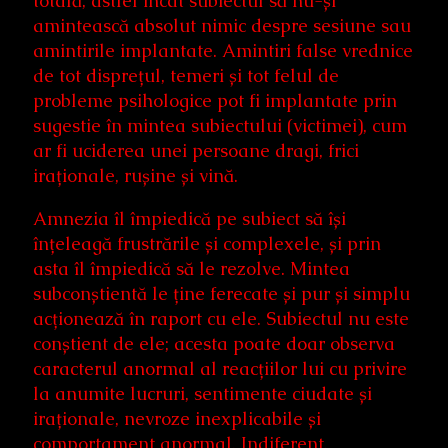
totală, astfel încât subiectul să nu-și
amintească absolut nimic despre sesiune sau
amintirile implantate. Amintiri false vrednice
de tot disprețul, temeri și tot felul de
probleme psihologice pot fi implantate prin
sugestie în mintea subiectului (victimei), cum
ar fi uciderea unei persoane dragi, frici
iraționale, rușine și vină.
Amnezia îl împiedică pe subiect să își
înțeleagă frustrările și complexele, și prin
asta îl împiedică să le rezolve. Mintea
subconștientă le ține ferecate și pur și simplu
acționează în raport cu ele. Subiectul nu este
conștient de ele; acesta poate doar observa
caracterul anormal al reacțiilor lui cu privire
la anumite lucruri, sentimente ciudate și
iraționale, nevroze inexplicabile și
comportament anormal. Indiferent,