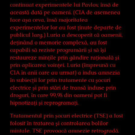
continuat experimentele lui Pavlov, însă de
această dată pe oameni. (CIA de asemenea
face așa ceva, însă majoritatea
experimentelor lor au fost ținute departe de
publicul larg.) Luria a descoperit că oamenii,
deținând o memorie complexă, au fost
capabili să reziste programării și să își
restaureze mințile prin gândire rațională și
prin aplicarea voinței. Luria (împreună cu
CIA în anii care au urmat) a indus amnezia
în subiecții lor prin tratamente cu șocuri
electrice și prin stări de transă induse prin
droguri, în care 99,9% din oameni pot fi
hipnotizați și reprogramați.
Tratamentul prin șocuri electrice (TSE) a fost
folosit în tratarea și controlarea bolilor
mintale. TSE provoacă amnezie retrogradă.