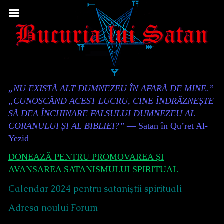
Skip
to
content
Content
„NU EXISTĂ ALT DUMNEZEU ÎN AFARĂ DE MINE.”
Header
„CUNOSCÂND ACEST LUCRU, CINE ÎNDRĂZNEȘTE
SĂ DEA ÎNCHINARE FALSULUI DUMNEZEU AL
CORANULUI ȘI AL BIBLIEI?”
— Satan în Qu’ret Al-
Yezid
DONEAZĂ PENTRU PROMOVAREA ȘI
AVANSAREA SATANISMULUI SPIRITUAL
Calendar 2024 pentru sataniștii spirituali
Adresa noului Forum