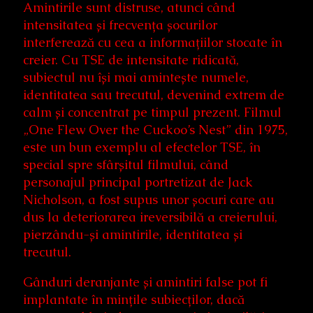
Amintirile sunt distruse, atunci când
intensitatea și frecvența șocurilor
interferează cu cea a informațiilor stocate în
creier. Cu TSE de intensitate ridicată,
subiectul nu își mai amintește numele,
identitatea sau trecutul, devenind extrem de
calm și concentrat pe timpul prezent. Filmul
„One Flew Over the Cuckoo’s Nest” din 1975,
este un bun exemplu al efectelor TSE, în
special spre sfârșitul filmului, când
personajul principal portretizat de Jack
Nicholson, a fost supus unor șocuri care au
dus la deteriorarea ireversibilă a creierului,
pierzându-și amintirile, identitatea și
trecutul.
Gânduri deranjante și amintiri false pot fi
implantate în mințile subiecților, dacă