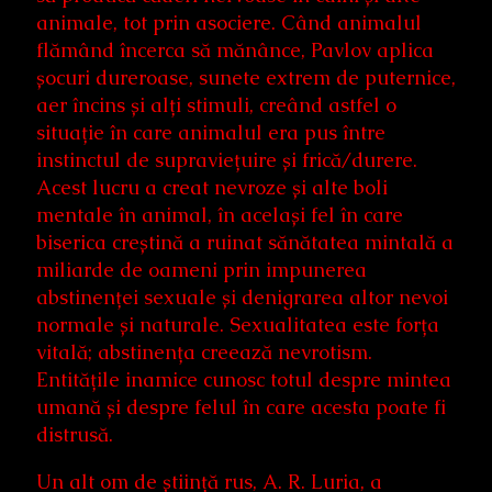
animale, tot prin asociere. Când animalul
flămând încerca să mănânce, Pavlov aplica
șocuri dureroase, sunete extrem de puternice,
aer încins și alți stimuli, creând astfel o
situație în care animalul era pus între
instinctul de supraviețuire și frică/durere.
Acest lucru a creat nevroze și alte boli
mentale în animal, în același fel în care
biserica creștină a ruinat sănătatea mintală a
miliarde de oameni prin impunerea
abstinenței sexuale și denigrarea altor nevoi
normale și naturale. Sexualitatea este forța
vitală; abstinența creează nevrotism.
Entitățile inamice cunosc totul despre mintea
umană și despre felul în care acesta poate fi
distrusă.
Un alt om de știință rus, A. R. Luria, a