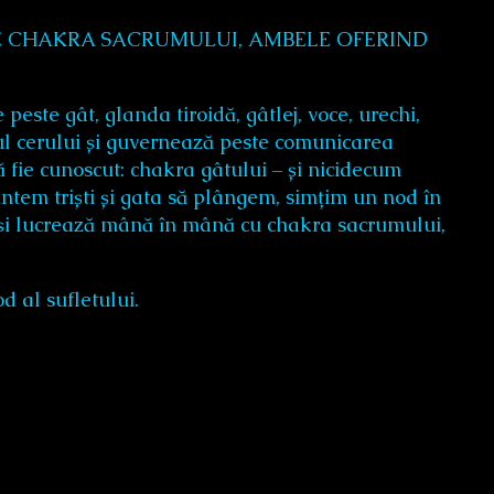
E CHAKRA SACRUMULUI, AMBELE OFERIND
ste gât, glanda tiroidă, gâtlej, voce, urechi,
rul cerului și guvernează peste comunicarea
ă fie cunoscut: chakra gâtului – și nicidecum
untem triști și gata să plângem, simțim un nod în
v și lucrează mână în mână cu chakra sacrumului,
d al sufletului.