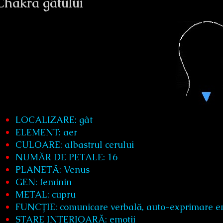
Chakra gâtului
LOCALIZARE: gât
ELEMENT: aer
CULOARE: albastrul cerului
NUMĂR DE PETALE: 16
PLANETĂ: Venus
GEN: feminin
METAL: cupru
FUNCȚIE: comunicare verbală, auto-exprimare emo
STARE INTERIOARĂ: emoții