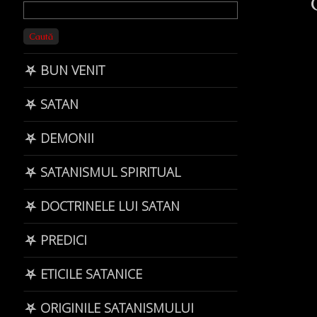
Primary
Sidebar
Caută
⛧ BUN VENIT
⛧ SATAN
⛧ DEMONII
⛧ SATANISMUL SPIRITUAL
⛧ DOCTRINELE LUI SATAN
⛧ PREDICI
⛧ ETICILE SATANICE
⛧ ORIGINILE SATANISMULUI