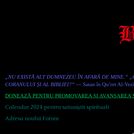
Skip
to
content
Content
„NU EXISTĂ ALT DUMNEZEU ÎN AFARĂ DE MINE.” 
Header
CORANULUI ȘI AL BIBLIEI?”
— Satan în Qu’ret Al-Yez
DONEAZĂ PENTRU PROMOVAREA ȘI AVANSAREA S
Calendar 2024 pentru sataniștii spirituali
Adresa noului Forum