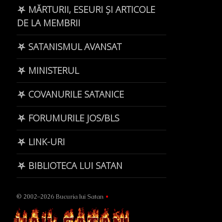
⛧ MĂRTURII, ESEURI ȘI ARTICOLE
DE LA MEMBRII
⛧ SATANISMUL AVANSAT
⛧ MINISTERUL
⛧ COVANURILE SATANICE
⛧ FORUMURILE JOS/BLS
⛧ LINK-URI
⛧ BIBLIOTECA LUI SATAN
© 2002–2026 Bucuria lui Satan
•
Page