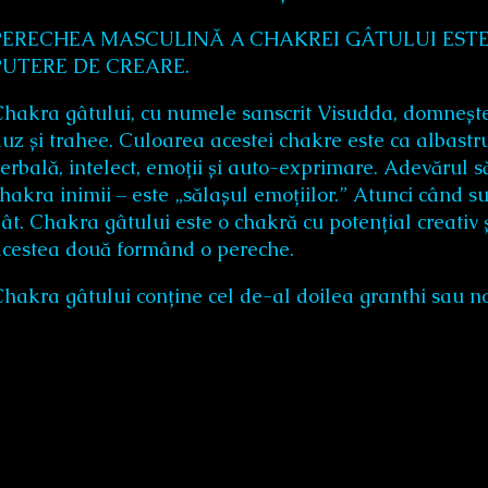
PERECHEA MASCULINĂ A CHAKREI GÂTULUI EST
PUTERE DE CREARE.
hakra gâtului, cu numele sanscrit Visudda, domnește pe
uz și trahee. Culoarea acestei chakre este ca albast
erbală, intelect, emoții și auto-exprimare. Adevărul s
hakra inimii – este „sălașul emoțiilor.” Atunci când s
ât. Chakra gâtului este o chakră cu potențial creati
acestea două formând o pereche.
hakra gâtului conține cel de-al doilea granthi sau no