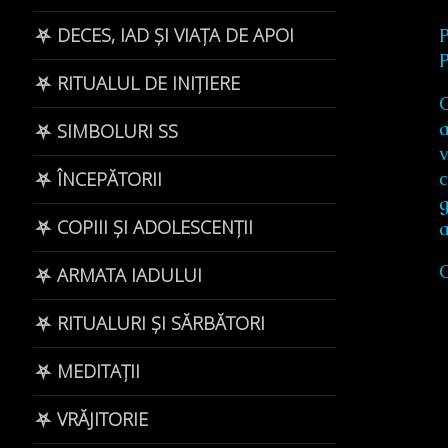
⛧ DECES, IAD ȘI VIAȚA DE APOI
⛧ RITUALUL DE INIȚIERE
C
a
⛧ SIMBOLURI SS
v
c
⛧ ÎNCEPĂTORII
g
⛧ COPIII ȘI ADOLESCENȚII
C
⛧ ARMATA IADULUI
⛧ RITUALURI ȘI SĂRBĂTORI
⛧ MEDITAȚII
⛧ VRĂJITORIE