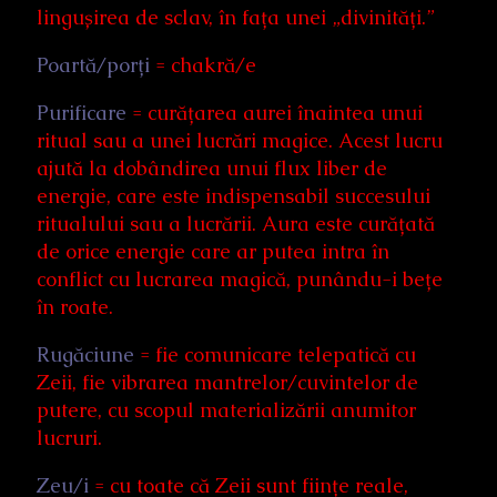
lingușirea de sclav, în fața unei „divinități.”
Poartă/porți
= chakră/e
Purificare
= curățarea aurei înaintea unui
ritual sau a unei lucrări magice. Acest lucru
ajută la dobândirea unui flux liber de
energie, care este indispensabil succesului
ritualului sau a lucrării. Aura este curățată
de orice energie care ar putea intra în
conflict cu lucrarea magică, punându-i bețe
în roate.
Rugăciune
= fie comunicare telepatică cu
Zeii, fie vibrarea mantrelor/cuvintelor de
putere, cu scopul materializării anumitor
lucruri.
Zeu/i
= cu toate că Zeii sunt ființe reale,