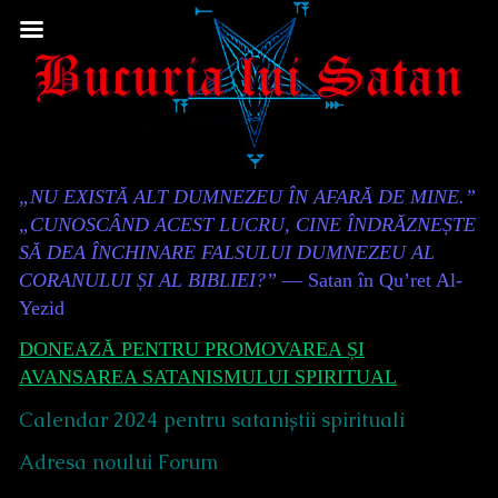
Skip
to
content
Content
„NU EXISTĂ ALT DUMNEZEU ÎN AFARĂ DE MINE.”
Header
„CUNOSCÂND ACEST LUCRU, CINE ÎNDRĂZNEȘTE
SĂ DEA ÎNCHINARE FALSULUI DUMNEZEU AL
CORANULUI ȘI AL BIBLIEI?”
— Satan în Qu’ret Al-
Yezid
DONEAZĂ PENTRU PROMOVAREA ȘI
AVANSAREA SATANISMULUI SPIRITUAL
Calendar 2024 pentru sataniștii spirituali
Adresa noului Forum