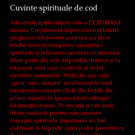
Cuvinte spirituale de cod
Adevărata spiritualitate este o DEZORDINE
imensă. Creștinismul împreună cu celelalte
programe relaționate acestuia, au făcut
treabă bună în coruperea cunoștinței
spirituale și înlocuirea acesteia cu minciuni.
Mare parte din cele disponibile tuturor și la
tot pasul, sunt cam ¼ adevăr și restul
minciuni nerușinate. Mulți din așa-zișii
„guru” sau „maeștri” au eliminat în mod
intenționat concepte cheie din lecțiile lor
și/sau mânați de ignoranță au adăugat
informații eronate. Persecuția a fost unul
dintre motivele pentru care anumite
concepte spirituale importante au fost
codificate în legende, epici și alte povestiri cu