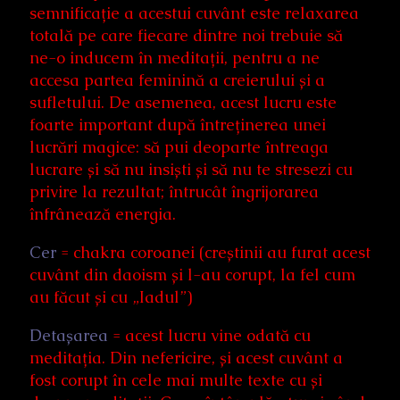
semnificație a acestui cuvânt este relaxarea
totală pe care fiecare dintre noi trebuie să
ne-o inducem în meditații, pentru a ne
accesa partea feminină a creierului și a
sufletului. De asemenea, acest lucru este
foarte important după întreținerea unei
lucrări magice: să pui deoparte întreaga
lucrare și să nu insiști și să nu te stresezi cu
privire la rezultat; întrucât îngrijorarea
înfrânează energia.
Cer
= chakra coroanei (creștinii au furat acest
cuvânt din daoism și l-au corupt, la fel cum
au făcut și cu „Iadul”)
Detașarea
= acest lucru vine odată cu
meditația. Din nefericire, și acest cuvânt a
fost corupt în cele mai multe texte cu și