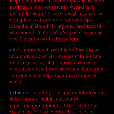
despre meditații. Ce se întâmplă atunci când
meditezi în mod consistent? Nu mai ești
afectat de mediul în care trăiești, așa cum se
întâmplă cu cei care nu meditează. Spre
exemplu, în situații de urgență, meditatorul
este capabil să rămână
„detașat”
și cu sânge
rece. Nu ești scos din fire/supărat.
Iad
= chakra bazei (creștinii au furat acest
cuvânt din daoism și l-au corupt, la fel cum
au făcut și cu „cerul”). Chakra bazei este
locul în care este încolăcit șarpele Kundalini
și devine foarte fierbinte atunci când este
activat.
Închinare
= meditație, focalizare totală pe un
obiect, mantră, sigiliu, etc., pentru
materializarea anumitor lucruri și dorințe.
Acest lucru NU are NIMIC de a face cu