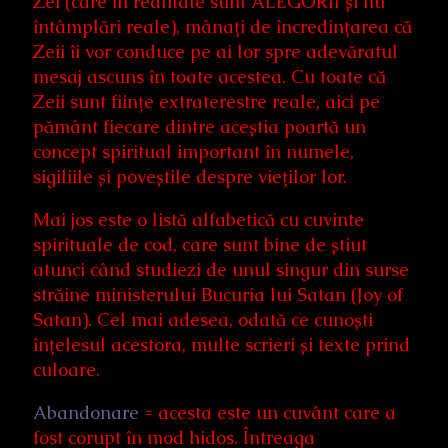
Zei (care în realitate sunt ALEGORII și nu
întâmplări reale), mânați de încredințarea că
Zeii îi vor conduce pe ai lor spre adevăratul
mesaj ascuns în toate acestea. Cu toate că
Zeii sunt ființe extraterestre reale, aici pe
pământ fiecare dintre aceștia poartă un
concept spiritual important în numele,
sigiliile și poveștile despre vieților lor.
Mai jos este o listă alfabetică cu cuvinte
spirituale de cod, care sunt bine de știut
atunci când studiezi de unul singur din surse
străine ministerului Bucuria lui Satan (Joy of
Satan). Cel mai adesea, odată ce cunoști
înțelesul acestora, multe scrieri și texte prind
culoare.
Abandonare
= acesta este un cuvânt care a
fost corupt în mod hidos. Întreaga