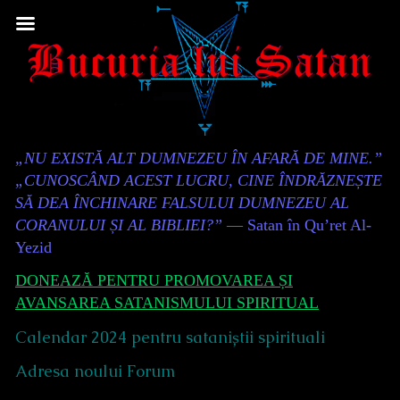
Skip
to
content
Content
„NU EXISTĂ ALT DUMNEZEU ÎN AFARĂ DE MINE.”
Header
„CUNOSCÂND ACEST LUCRU, CINE ÎNDRĂZNEȘTE
SĂ DEA ÎNCHINARE FALSULUI DUMNEZEU AL
CORANULUI ȘI AL BIBLIEI?”
— Satan în Qu’ret Al-
Yezid
DONEAZĂ PENTRU PROMOVAREA ȘI
AVANSAREA SATANISMULUI SPIRITUAL
Calendar 2024 pentru sataniștii spirituali
Adresa noului Forum