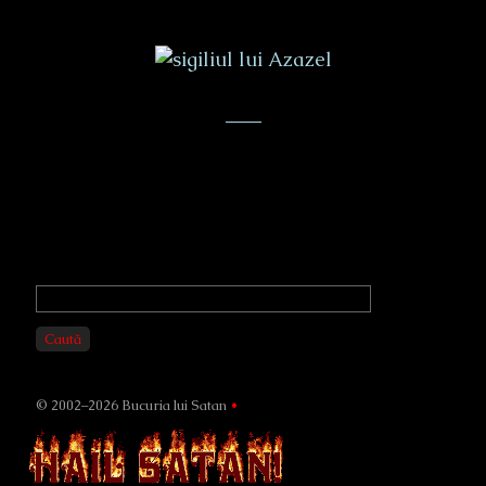
___
Primary
Sidebar
Caută
© 2002–2026 Bucuria lui Satan
•
Page
Footer