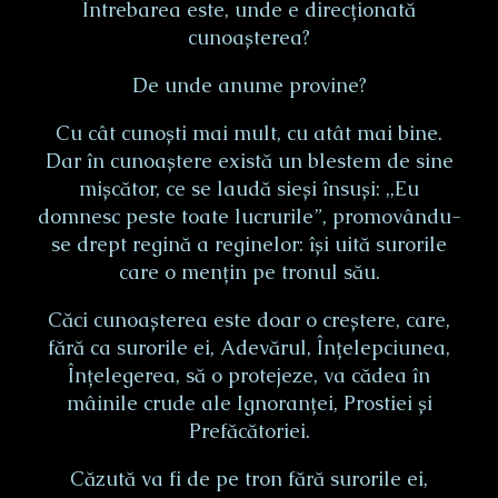
Întrebarea este, unde e direcționată
cunoașterea?
De unde anume provine?
Cu cât cunoști mai mult, cu atât mai bine.
Dar în cunoaștere există un blestem de sine
mișcător, ce se laudă sieși însuși: ,,Eu
domnesc peste toate lucrurile”, promovându-
se drept regină a reginelor: își uită surorile
care o mențin pe tronul său.
Căci cunoașterea este doar o creștere, care,
fără ca surorile ei, Adevărul, Înțelepciunea,
Înțelegerea, să o protejeze, va cădea în
mâinile crude ale Ignoranței, Prostiei și
Prefăcătoriei.
Căzută va fi de pe tron fără surorile ei,