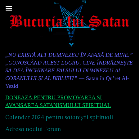
Skip
to
content
Content
„NU EXISTĂ ALT DUMNEZEU ÎN AFARĂ DE MINE.”
Header
„CUNOSCÂND ACEST LUCRU, CINE ÎNDRĂZNEȘTE
SĂ DEA ÎNCHINARE FALSULUI DUMNEZEU AL
CORANULUI ȘI AL BIBLIEI?”
— Satan în Qu’ret Al-
Yezid
DONEAZĂ PENTRU PROMOVAREA ȘI
AVANSAREA SATANISMULUI SPIRITUAL
Calendar 2024 pentru sataniștii spirituali
Adresa noului Forum