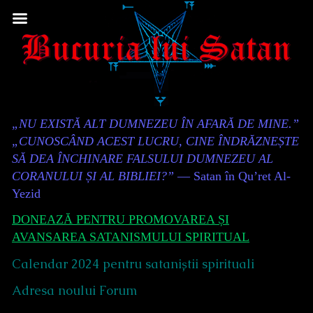
Skip
to
content
Content
„NU EXISTĂ ALT DUMNEZEU ÎN AFARĂ DE MINE.”
Header
„CUNOSCÂND ACEST LUCRU, CINE ÎNDRĂZNEȘTE
SĂ DEA ÎNCHINARE FALSULUI DUMNEZEU AL
CORANULUI ȘI AL BIBLIEI?”
— Satan în Qu’ret Al-
Yezid
DONEAZĂ PENTRU PROMOVAREA ȘI
AVANSAREA SATANISMULUI SPIRITUAL
Calendar 2024 pentru sataniștii spirituali
Adresa noului Forum