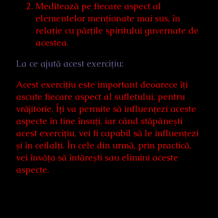
Meditează pe fiecare aspect al
elementelor menţionate mai sus, în
relaţie cu părţile spiritului guvernate de
acestea.
La ce ajută acest exerciţiu:
Acest exerciţiu este important deoarece îţi
ascute fiecare aspect al sufletului, pentru
vrăjitorie. Îți va permite să influenţezi aceste
aspecte în tine însuţi, iar când stăpâneşti
acest exerciţiu, vei fi capabil să le influenţezi
şi în ceilalţi. În cele din urmă, prin practică,
vei învăţa să întăreşti sau elimini aceste
aspecte.