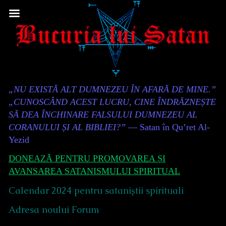
Skip
to
content
Content
„NU EXISTĂ ALT DUMNEZEU ÎN AFARĂ DE MINE.”
Header
„CUNOSCÂND ACEST LUCRU, CINE ÎNDRĂZNEȘTE
SĂ DEA ÎNCHINARE FALSULUI DUMNEZEU AL
CORANULUI ȘI AL BIBLIEI?”
— Satan în Qu’ret Al-
Yezid
DONEAZĂ PENTRU PROMOVAREA ȘI
AVANSAREA SATANISMULUI SPIRITUAL
Calendar 2024 pentru sataniștii spirituali
Adresa noului Forum