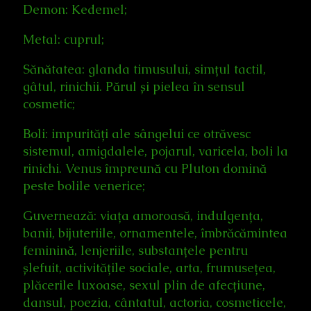
Demon: Kedemel;
Metal: cuprul;
Sănătatea: glanda timusului, simțul tactil,
gâtul, rinichii. Părul și pielea în sensul
cosmetic;
Boli: impurități ale sângelui ce otrăvesc
sistemul, amigdalele, pojarul, varicela, boli la
rinichi. Venus împreună cu Pluton domină
peste bolile venerice;
Guvernează: viața amoroasă, indulgența,
banii, bijuteriile, ornamentele, îmbrăcămintea
feminină, lenjeriile, substanțele pentru
șlefuit, activitățile sociale, arta, frumusețea,
plăcerile luxoase, sexul plin de afecțiune,
dansul, poezia, cântatul, actoria, cosmeticele,