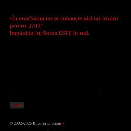
*În enochiană nu se cunoaşte nici un cuvânt
pentru „IAD.”
Împărăţia lui Satan ESTE în sud.
Primary
Sidebar
Caută
© 2002–2026 Bucuria lui Satan
•