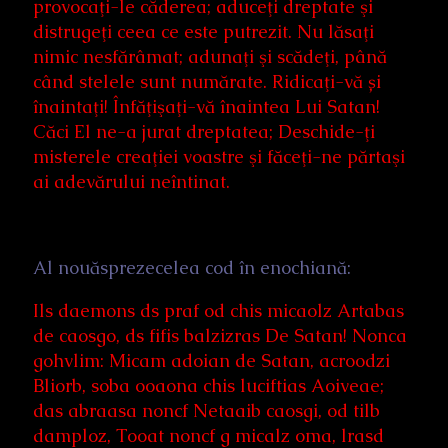
provocaţi-le căderea; aduceţi dreptate şi
distrugeţi ceea ce este putrezit. Nu lăsaţi
nimic nesfărâmat; adunaţi şi scădeţi, până
când stelele sunt numărate. Ridicaţi-vă și
înaintaţi! Înfăţişaţi-vă înaintea Lui Satan!
Căci El ne-a jurat dreptatea; Deschide-ţi
misterele creaţiei voastre şi făceţi-ne părtaşi
ai adevărului neîntinat.
Al nouăsprezecelea cod în enochiană:
Ils daemons ds praf od chis micaolz Artabas
de caosgo, ds fifis balzizras De Satan! Nonca
gohvlim: Micam adoian de Satan, acroodzi
Bliorb, soba ooaona chis luciftias Aoiveae;
das abraasa noncf Netaaib caosgi, od tilb
damploz, Tooat noncf g micalz oma, lrasd