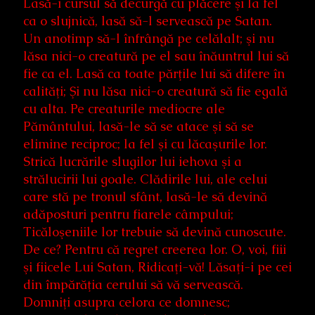
Lasă-i cursul să decurgă cu plăcere şi la fel
ca o slujnică, lasă să-l servească pe Satan.
Un anotimp să-l înfrângă pe celălalt; şi nu
lăsa nici-o creatură pe el sau înăuntrul lui să
fie ca el. Lasă ca toate părţile lui să difere în
calităţi; Şi nu lăsa nici-o creatură să fie egală
cu alta. Pe creaturile mediocre ale
Pământului, lasă-le să se atace şi să se
elimine reciproc; la fel şi cu lăcaşurile lor.
Strică lucrările slugilor lui iehova şi a
strălucirii lui goale. Clădirile lui, ale celui
care stă pe tronul sfânt, lasă-le să devină
adăposturi pentru fiarele câmpului;
Ticăloşeniile lor trebuie să devină cunoscute.
De ce? Pentru că regret creerea lor. O, voi, fiii
şi fiicele Lui Satan, Ridicaţi-vă! Lăsaţi-i pe cei
din împărăţia cerului să vă servească.
Domniţi asupra celora ce domnesc;