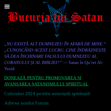
Skip
to
content
Content
„NU EXISTĂ ALT DUMNEZEU ÎN AFARĂ DE MINE.”
Header
„CUNOSCÂND ACEST LUCRU, CINE ÎNDRĂZNEȘTE
SĂ DEA ÎNCHINARE FALSULUI DUMNEZEU AL
CORANULUI ȘI AL BIBLIEI?”
— Satan în Qu’ret Al-
Yezid
DONEAZĂ PENTRU PROMOVAREA ȘI
AVANSAREA SATANISMULUI SPIRITUAL
Calendar 2024 pentru sataniștii spirituali
Adresa noului Forum