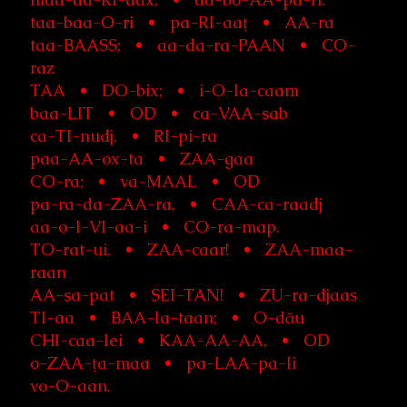
taa-baa-O-ri • pa-RI-aaţ • AA-ra
taa-BAASS; • aa-da-ra-PAAN • CO-
raz
TAA • DO-bix; • i-O-la-caam
baa-LIT • OD • ca-VAA-sab
ca-TI-nudj. • RI-pi-ra
paa-AA-ox-ta • ZAA-gaa
CO-ra; • va-MAAL • OD
pa-ra-da-ZAA-ra, • CAA-ca-raadj
aa-o-I-VI-aa-i • CO-ra-map.
TO-rat-ui, • ZAA-caar! • ZAA-maa-
raan
AA-sa-pat • SEI-TAN! • ZU-ra-djaas
TI-aa • BAA-la-taan; • O-dău
CHI-caa-lei • KAA-AA-AA, • OD
o-ZAA-ţa-maa • pa-LAA-pa-li
vo-O-aan.