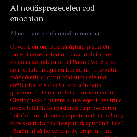
Al nouăsprezecelea cod
enochian
Al nouăsprezecelea cod în română:
O, voi, Demoni care sălăşluiţi şi sunteţi
măreţii guvernatori ai pământului, care
efectuează judecata Lui Satan! Vouă vi se
spune: Iată imaginea Lui Satan, Începutul
mângâierii, ai carui ochi sunt cele mai
strălucitoare stele; Care v-a înmânat
guvernarea Pământului cu varietatea lui,
Oferindu-vă o putere a înţelegerii, pentru a
aşeza totul în concordanţă cu prevederea
Lui, Cel care domneşte pe tronului din Iad şi
care s-a ridicat la începuturi, spunând: Lasă
Pământul să fie condus de propria-i fire.