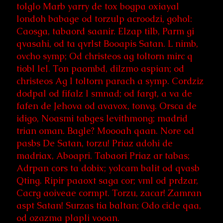
tolglo Marb yarry de tox bogpa oxiayal
londoh babage od torzulp acroodzi, gohol:
Caosga, tabaord saanir. Elzap tilb, Parm gi
qvasahi, od ta qvrlst Booapis Satan. L nimb,
ovcho symp; Od christeos ag toltorn mirc q
tiobl lel. Ton paombd, dilzmo aspian; od
christeos Ag l toltorn parach a symp. Cordziz
dodpal od fifalz l smnad; od fargt, a va de
fafen de Jehova od avavox, tonvg. Orsca de
idigo, Noasmi tabges levithmong; madrid
trian oman. Bagle? Moooah qaan. Nore od
pasbs De Satan, torzu! Priaz adohi de
madriax, Aboapri. Tabaori Priaz ar tabas;
Adrpan cors ta dobix; yolcam balit od qvasb
Qting. Ripir paaoxt saga cor; vml od prdzar,
Cacrg aoiveae cormpt. Torzu, zacar! Zamran
aspt Satan! Surzas tia baltan; Odo cicle qaa,
od ozazma plapli vooan.