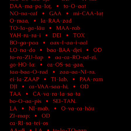
DAA-ma-pa-loţ, • to-O-aat
NO-na-caf • GAA • mi-CAA-laţ
O-maa, • la-RAA-zad
TO-la-ga-lău • MAA-rab
YAH-ra-ra-i • DEI • TOX
BO-ga-paa • aax-I-aa-i-aal
LO-na-do • baa-BAA-djei • OD
to-ra-ZU-lap • aa-ca-RO-od-zi,
go-HO-la: • ca-OS-sa-gaa,
taa-baa-O-rad • zaa-aa-NI-ra.
ei-la-ZAAP • TI-lab, • PAA-ram
DJI • ca-VAA-saa-hi, • OD
TAA • CA-va-ra-la-sa-ta
bo-O-aa-pis • SEI-TAN.
LA • NI-mab, • O-va-ca-hău
ZI-map; • OD
ca-RI-sa-tei-os
AA-dj • LA • to-la-TO-ran