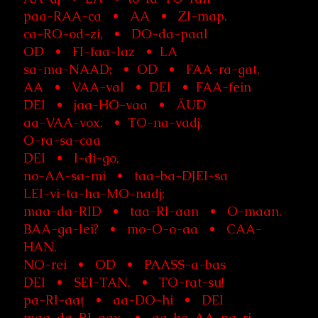
paa-RAA-ca • AA • ZI-map.
ca-RO-od-zi, • DO-da-paal
OD • FI-faa-laz • LA
sa-ma-NAAD; • OD • FAA-ra-gat,
AA • VAA-val • DEI • FAA-fein
DEI • jaa-HO-vaa • ĂUD
aa-VAA-vox, • TO-na-vadj.
O-ra-sa-caa
DEI • I-di-go,
no-AA-sa-mi • taa-ba-DJEI-sa
LEI-vi-ta-ha-MO-nadj;
maa-da-RID • taa-RI-aan • O-maan.
BAA-ga-lei? • mo-O-o-aa • CAA-
HAN.
NO-rei • OD • PAASS-a-bas
DEI • SEI-TAN, • TO-rat-su!
pa-RI-aaţ • aa-DO-hi • DEI
maa-da-RI-aax, • aa-bo-AA-pa-ri.