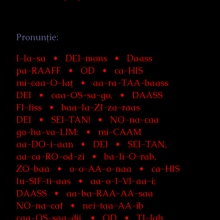
Pronunţie:
I-la-sa • DEI-mons • Daass
pa-RAAFF • OD • ca-HIS
mi-caa-O-laţ • aa-ra-TAA-baass
DEI • caa-OS-sa-go, • DAASS
FI-fiss • baa-la-ZI-za-raas
DEI • SEI-TAN! • NO-na-caa
go-ha-va-LIM: • mi-CAAM
aa-DO-i-aan • DEI • SEI-TAN,
aa-ca-RO-od-zi • ba-li-O-rab,
ZO-baa • o-o-AA-o-naa • ca-HIS
lu-SIF-ti-aas • aa-o-I-VI-aa-i;
DAASS • aa-ba-RAA-AA-saa
NO-na-caf • nei-taa-AA-ib
caa-OS-saa-dji, • OD • TI-lab