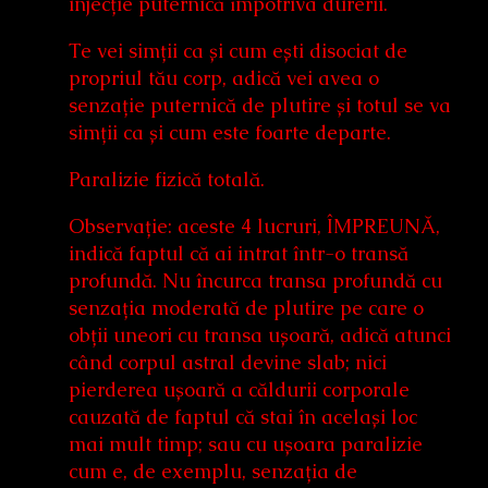
injecție puternică împotriva durerii.
Te vei simții ca și cum ești disociat de
propriul tău corp, adică vei avea o
senzație puternică de plutire și totul se va
simții ca și cum este foarte departe.
Paralizie fizică totală.
Observație: aceste 4 lucruri, ÎMPREUNĂ,
indică faptul că ai intrat într-o transă
profundă. Nu încurca transa profundă cu
senzația moderată de plutire pe care o
obții uneori cu transa ușoară, adică atunci
când corpul astral devine slab; nici
pierderea ușoară a căldurii corporale
cauzată de faptul că stai în același loc
mai mult timp; sau cu ușoara paralizie
cum e, de exemplu, senzația de