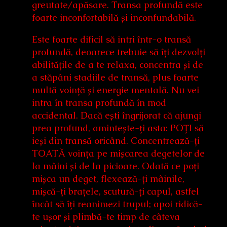
greutate/apăsare. Transa profundă este
foarte inconfortabilă și inconfundabilă.
Este foarte dificil să intri într-o transă
profundă, deoarece trebuie să îți dezvolți
abilitățile de a te relaxa, concentra și de
a stăpâni stadiile de transă, plus foarte
multă voință și energie mentală. Nu vei
intra în transa profundă în mod
accidental. Dacă ești îngrijorat că ajungi
prea profund, amintește-ți asta: POȚI să
ieși din transă oricând. Concentrează-ți
TOATĂ voința pe mișcarea degetelor de
la mâini și de la picioare. Odată ce poți
mișca un deget, flexează-ți mâinile,
mișcă-ți brațele, scutură-ți capul, astfel
încât să îți reanimezi trupul; apoi ridică-
te ușor și plimbă-te timp de câteva