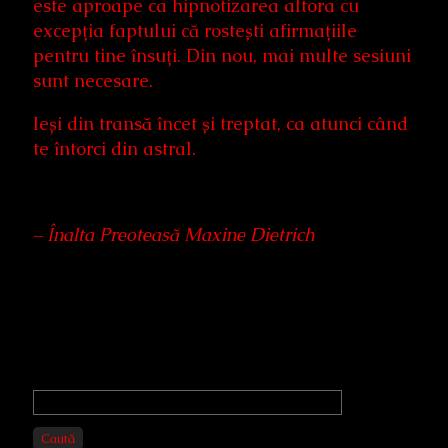
este aproape ca hipnotizarea altora cu
excepția faptului că rostești afirmațiile
pentru tine însuți. Din nou, mai multe sesiuni
sunt necesare.
Ieși din transă încet și treptat, ca atunci când
te întorci din astral.
– Înalta Preoteasă Maxine Dietrich
Primary
Sidebar
Caută