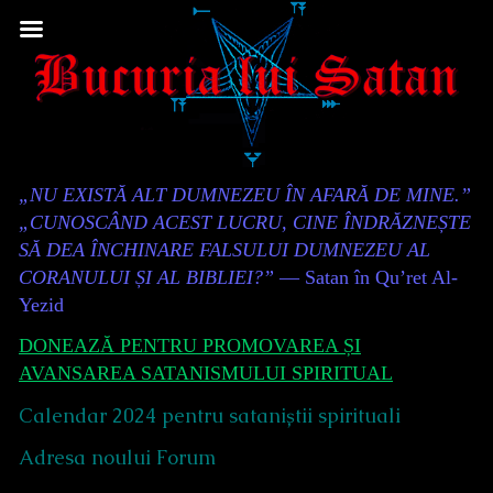
Skip
to
content
Content
„NU EXISTĂ ALT DUMNEZEU ÎN AFARĂ DE MINE.”
Header
„CUNOSCÂND ACEST LUCRU, CINE ÎNDRĂZNEȘTE
SĂ DEA ÎNCHINARE FALSULUI DUMNEZEU AL
CORANULUI ȘI AL BIBLIEI?”
— Satan în Qu’ret Al-
Yezid
DONEAZĂ PENTRU PROMOVAREA ȘI
AVANSAREA SATANISMULUI SPIRITUAL
Calendar 2024 pentru sataniștii spirituali
Adresa noului Forum