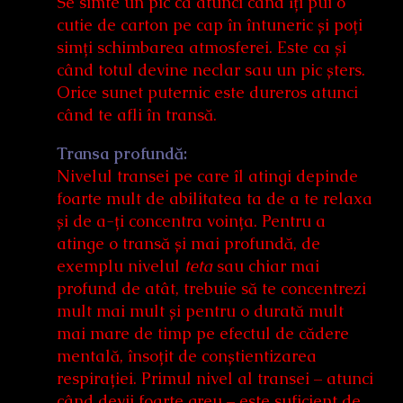
Se simte un pic ca atunci când îți pui o
cutie de carton pe cap în întuneric și poți
simți schimbarea atmosferei. Este ca și
când totul devine neclar sau un pic șters.
Orice sunet puternic este dureros atunci
când te afli în transă.
Transa profundă:
Nivelul transei pe care îl atingi depinde
foarte mult de abilitatea ta de a te relaxa
și de a-ți concentra voința. Pentru a
atinge o transă și mai profundă, de
exemplu nivelul
teta
sau chiar mai
profund de atât, trebuie să te concentrezi
mult mai mult și pentru o durată mult
mai mare de timp pe efectul de cădere
mentală, însoțit de conștientizarea
respirației. Primul nivel al transei – atunci
când devii foarte greu – este suficient de