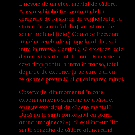
E nevoie de un efect mental de cădere.
Acesta schimbă frecvența undelor
cerebrale de la starea de veghe (beta) la
starea de somn (alpha) sau starea de
somn profund (teta). Odată ce frecvența
undelor cerebrale ajunge la alpha, vei
intra în transă. Continuă să efectuezi cele
de mai sus suficient de mult. E nevoie de
ceva timp pentru a intra în transă, totul
depinde de experiența pe care o ai cu
relaxarea profundă și cu calmarea minții.
Observație: din momentul în care
experimentezi o senzație de apăsare,
oprește exercițiul de cădere mentală.
Dacă nu te simți confortabil cu scara,
atunci imaginează-ți că ești într-un lift:
simte senzația de cădere atunci când