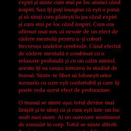
expiri și simte cum stai pe loc atunci când
inspiri. Sau îți poți imagina că ești o pană
și să simți cum plutești în jos când expiri
și cum stai pe loc când inspiri. Cum am
afirmat mai sus, ai nevoie de un efect de
cădere mentală pentru a-ți coborî
frecvența undelor cerebrale. Când efectul
de cădere mentală e combinat cu o
relaxare profundă și cu un calm mintal,
acesta îți va cauza intrarea în stadiul de
transă. Simte-te liber să folosești orice
scenariu cu care ești confortabil și care îți
poate reda acest efect de profunzime.
O transă se simte așa: totul devine mai
liniștit și te simți ca și cum ești într-un loc
mult mai mare. Ai un oarecare sentiment
de zumzăit în corp. Totul se simte diferit.