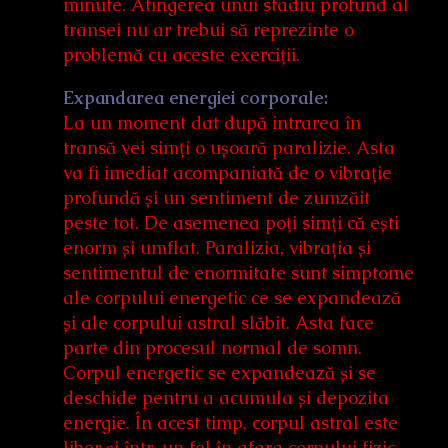
minute. Atingerea unui stadiu profund al
transei nu ar trebui să reprezinte o
problemă cu aceste exerciții.
Expandarea energiei corporale:
La un moment dat după intrarea în
transă vei simți o ușoară paralizie. Asta
va fi imediat acompaniată de o vibrație
profundă și un sentiment de zumzăit
peste tot. De asemenea poți simți că ești
enorm și umflat. Paralizia, vibrația și
sentimentul de enormitate sunt simptome
ale corpului energetic ce se expandează
și ale corpului astral slăbit. Asta face
parte din procesul normal de somn.
Corpul energetic se expandează și se
deschide pentru a acumula și depozita
energie. În acest timp, corpul astral este
liber și într-un fel în afara corpului fizic.