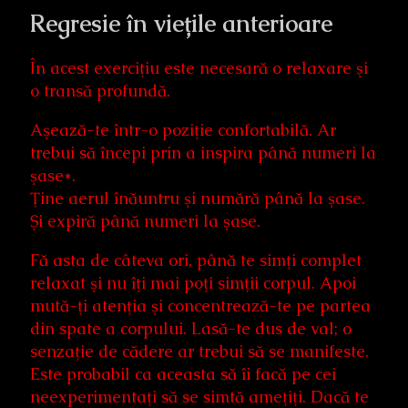
Regresie în viețile anterioare
În acest exerciţiu este necesară o relaxare şi
o transă profundă.
Aşează-te într-o poziţie confortabilă. Ar
trebui să începi prin a inspira până numeri la
şase*.
Ţine aerul înăuntru şi numără până la şase.
Şi expiră până numeri la şase.
Fă asta de câteva ori, până te simţi complet
relaxat şi nu îţi mai poţi simţii corpul. Apoi
mută-ţi atenţia şi concentrează-te pe partea
din spate a corpului. Lasă-te dus de val; o
senzaţie de cădere ar trebui să se manifeste.
Este probabil ca aceasta să îi facă pe cei
neexperimentaţi să se simtă ameţiţi. Dacă te