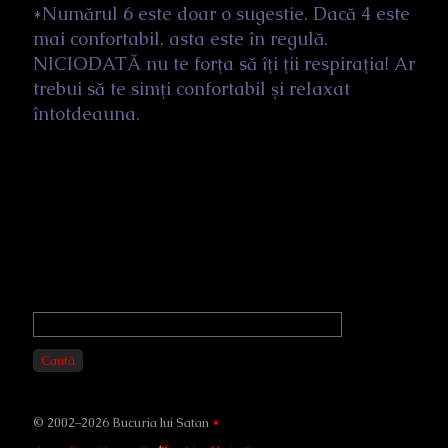
*Numărul 6 este doar o sugestie. Dacă 4 este
mai confortabil, asta este în regulă.
NICIODATĂ nu te forţa să îţi ţii respiraţia! Ar
trebui să te simţi confortabil şi relaxat
întotdeauna.
Primary
Sidebar
Caută
© 2002–2026 Bucuria lui Satan
•