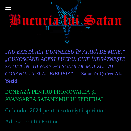
Skip
to
content
Content
„NU EXISTĂ ALT DUMNEZEU ÎN AFARĂ DE MINE.”
Header
„CUNOSCÂND ACEST LUCRU, CINE ÎNDRĂZNEȘTE
SĂ DEA ÎNCHINARE FALSULUI DUMNEZEU AL
CORANULUI ȘI AL BIBLIEI?”
— Satan în Qu’ret Al-
Yezid
DONEAZĂ PENTRU PROMOVAREA ȘI
AVANSAREA SATANISMULUI SPIRITUAL
Calendar 2024 pentru sataniștii spirituali
Adresa noului Forum