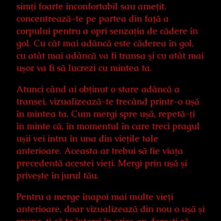
simţi foarte inconfortabil sau ameţit,
concentrează-te pe partea din faţă a
corpului pentru a opri senzaţia de cădere în
gol. Cu cât mai adâncă este căderea în gol,
cu atât mai adâncă va fi transa şi cu atât mai
uşor va fi să lucrezi cu mintea ta.
Atunci când ai obţinut o stare adâncă a
transei, vizualizează-te trecând printr-o uşă
în mintea ta. Cum mergi spre uşă, repetă-ţi
în minte că, în momentul în care treci pragul
uşii vei intra în una din vieţile tale
anterioare. Aceasta ar trebui să fie viaţa
precedentă acestei vieţi. Mergi prin uşă şi
priveşte în jurul tău.
Pentru a merge înapoi mai multe vieţi
anterioare, doar vizualizează din nou o uşă şi