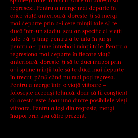
spune-ţi că te întorci în orice an doreşti să
regresezi. Pentru a merge mai departe în
orice viaţă anterioară, doreşte-ţi să mergi
mai departe prin a-i cere minţii tale să te
ducă într-un stadiu sau an specific al vieţii
tale. Fă-ţi timp pentru a te uita în jur şi
pentru a-i pune întrebări minţii tale. Pentru a
regresiona mai departe în fiecare viaţă
anterioară, doreşte-ţi să te duci înapoi prin
a-i spune minţii tale să te ducă mai departe
în trecut, până când nu mai poţi regresa.
Pentru a merge într-o viaţă viitoare –
foloseşte aceeaşi tehnică, doar că fii conştient
că acesta este doar una dintre posibilele vieţi
viitoare. Pentru a ieși din regresie, mergi
înapoi prin uşa către prezent.