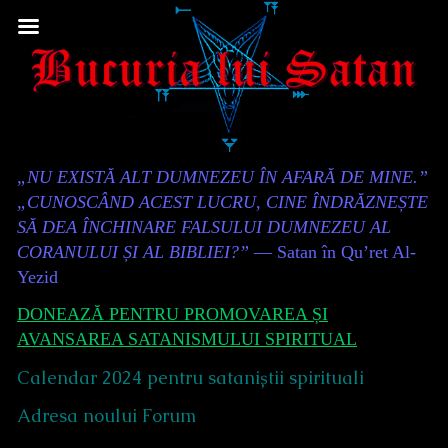
Skip
to
content
Content
„NU EXISTĂ ALT DUMNEZEU ÎN AFARĂ DE MINE.”
Header
„CUNOSCÂND ACEST LUCRU, CINE ÎNDRĂZNEȘTE
SĂ DEA ÎNCHINARE FALSULUI DUMNEZEU AL
CORANULUI ȘI AL BIBLIEI?”
— Satan în Qu’ret Al-
Yezid
DONEAZĂ PENTRU PROMOVAREA ȘI
AVANSAREA SATANISMULUI SPIRITUAL
Calendar 2024 pentru sataniștii spirituali
Adresa noului Forum