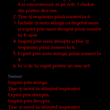
4 și concentrează-te pe cele 3 chakre
din partea dea sus.
Ține-ți respirația până numeri la 6.
Închide-ți nara stângă cu degetul mare
și expiră prin nara dreaptă până numeri
la 4, ușor.
Inspiră prin nara dreaptă și ține-ți
respirația până numeri la 6.
Expiră prin nara stângă, până numeri la
4.
Ia-o de la capăt pentru un nou set!
Sumar:
Inspiră prin stânga,
Ține-ți aerul la sfârșitul inspirației,
Expiră prin dreapta,
Inspiră prin dreapta,
Ține-ți aerul la sfârșitul inspirației,