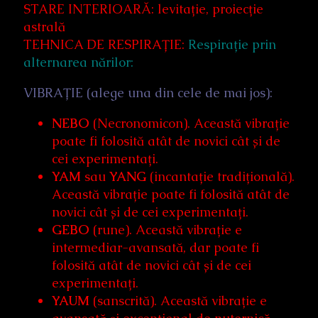
STARE INTERIOARĂ: levitație, proiecție
astrală
TEHNICA DE RESPIRAȚIE:
Respirație prin
alternarea nărilor:
VIBRAȚIE (alege una din cele de mai jos):
NEBO
(Necronomicon). Această vibrație
poate fi folosită atât de novici cât și de
cei experimentați.
YAM
sau
YANG
(incantație tradițională).
Această vibrație poate fi folosită atât de
novici cât și de cei experimentați.
GEBO
(rune). Această vibrație e
intermediar-avansată, dar poate fi
folosită atât de novici cât și de cei
experimentați.
YAUM
(sanscrită). Această vibrație e