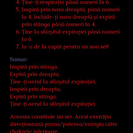
Ține-ți respirația până numeri la 6.
Inspiră prin nara dreaptă, până numeri
la 4, închide-ți nara dreaptă și expiră
prin stânga până numeri la 4.
Ține la sfârșitul expirației până numeri
la 6.
Ia-o de la capăt pentru un nou set!
Sumar:
Inspiră prin stânga,
Expiră prin dreapta,
Ține-ți aerul la sfârșitul expirației,
Inspiră prin dreapta,
Expiră prin stânga,
Ține-ți aerul la sfârșitul expirației.
Aceasta constituie un set. Acest exercițiu
direcționează prana/puterea/energia către
chakrele inferioare.