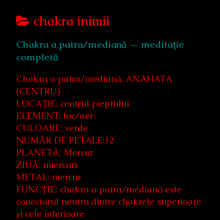
Posts
chakra inimii
categoriezed
Chakra a patra/mediană — meditație
as
completă
Chakra a patra/mediană, ANAHATA
(CENTRU)
LOCAȚIE: centrul pieptului
ELEMENT: foc/aer
CULOARE: verde
NUMĂR DE PETALE:12
PLANETĂ: Mercur
ZIUĂ: miercuri
METAL: mercur
FUNCȚIE: chakra a patra/mediană este
conectorul neutru dintre chakrele superioare
și cele inferioare