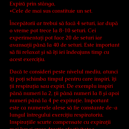
Expiră prin stânga,
*Cele de mai sus constituie un set.
Începătorii ar trebui să facă 4 seturi, iar după
o vreme pot trece la 8-10 seturi. Cei
experimentați pot face 20 de seturi iar
avansații până la 40 de seturi. Este important
să fii relaxat și să îți iei îndeajuns timp cu
acest exercițiu.
Dacă te consideri peste nivelul mediu, atunci
îți poți schimba timpul pentru care inspiri, îți
ții respirația sau expiri. De exemplu inspiri
până numeri la 2, ții până numeri la 8 și apoi
numeri până la 4 pe expirație. Important
este ca numerele alese să fie constante de-a
lungul întregului exercițiu respiratoriu.
Inspirațiile scurte compensate cu expirații