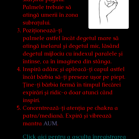
Palmele trebuie să
atingă umerii în zona
subrațului.
Poziționează-ți
palmele astfel încât degetul mare să
atingă inelarul și degetul mic, lăsând
degetul mijlociu cu indexul paralele și
întinse, ca în imaginea din stânga.
Inspiră adânc și apleacă-ți capul astfel
încât bărbia să-ți preseze ușor pe piept.
Ține-ți bărbia fermă în timpul fiecărei
expirări și ridic-o doar atunci când
inspiri.
Concentrează-ți atenția pe chakra a
patra/mediană. Expiră și vibrează
mantra
AUM
.
Click aici pentru a asculta înregistrarea