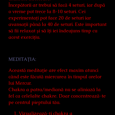
Începătorii ar trebui să facă 4 seturi, iar după
o vreme pot trece la 8-10 seturi. Cei
experimentați pot face 20 de seturi iar
avansații până la 40 de seturi. Este important
să fii relaxat și să îți iei îndeajuns timp cu
acest exercițiu.
MEDITAȚIA:
Această meditație are efect maxim atunci
când este făcută miercurea în timpul orelor
lui Mercur.
Chakra a patra/mediană nu se aliniază la
fel ca celelalte chakre. Doar concentrează-te
pe centrul pieptului tău.
Vizualizează-ți chakra a