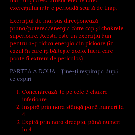
mai lungi cresc drastic efectivitatea
exercițiului într-o perioadă scurtă de timp.
Exercițiul de mai sus direcționează
prana/puterea/energia către cap și chakrele
superioare. Acesta este un exercițiu bun
pentru a-ți ridica energia din picioare (în
cazul în care îți băltește acolo, lucru care
poate fi extrem de periculos).
PARTEA A DOUA – Ține-ți respirația după
ce expiri:
Concentrează-te pe cele 3 chakre
inferioare.
Inspiră prin nara stângă până numeri la
4.
Expiră prin nara dreapta, până numeri
la 4.