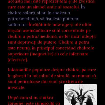
aceasta mai este reprezentată şi de zvastica,
care este un simbol antic al soarelui.
În
chakra solară, şi nu în chakra a
patra/mediană, sălăşuieşte puterea
sufletului.
Învăţăturile new age şi ale altor
mişcări asemănătoare sunt concentrate pe
chakra a patra/mediană, astfel încât adepţii
sunt depravați de putere. Chakra a patra
este neutră, în principal conectând chakrele
superioare (magnetice) cu cele inferioare
(electrice).
Informaţiile populare despre chakre, pe care
le găseşti la tot colţul de stradă, nu numai că
sunt periculoase dar sunt şi extrem de
inexacte.
După cum ştim, chakra
coroanei este cunoscută ca