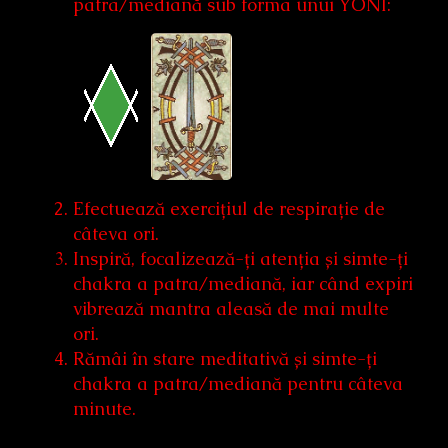
patra/mediană sub forma unui YONI:
Efectuează exercițiul de respirație de
câteva ori.
Inspiră, focalizează-ți atenția și simte-ți
chakra a patra/mediană, iar când expiri
vibrează mantra aleasă de mai multe
ori.
Rămâi în stare meditativă și simte-ți
chakra a patra/mediană pentru câteva
minute.