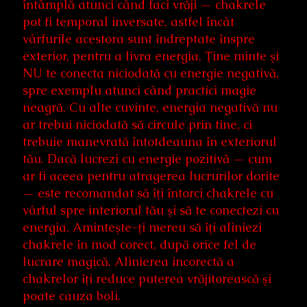
întâmplă atunci când faci vrăji — chakrele
pot fi temporal inversate, astfel încât
vârfurile acestora sunt îndreptate înspre
exterior, pentru a livra energia. Ţine minte şi
NU te conecta niciodată cu energie negativă,
spre exemplu atunci când practici magie
neagră. Cu alte cuvinte, energia negativă nu
ar trebui niciodată să circule prin tine, ci
trebuie manevrată întotdeauna în exteriorul
tău. Dacă lucrezi cu energie pozitivă — cum
ar fi aceea pentru atragerea lucrurilor dorite
— este recomandat să îţi întorci chakrele cu
vârful spre interiorul tău şi să te conectezi cu
energia. Aminteşte-ţi mereu să îţi aliniezi
chakrele în mod corect, după orice fel de
lucrare magică. Alinierea incorectă a
chakrelor îţi reduce puterea vrăjitorească şi
poate cauza boli.