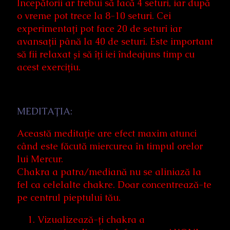
Începătorii ar trebui să facă 4 seturi, iar după
o vreme pot trece la 8-10 seturi. Cei
experimentați pot face 20 de seturi iar
avansații până la 40 de seturi. Este important
să fii relaxat și să îți iei îndeajuns timp cu
acest exercițiu.
MEDITAȚIA:
Această meditație are efect maxim atunci
când este făcută miercurea în timpul orelor
lui Mercur.
Chakra a patra/mediană nu se aliniază la
fel ca celelalte chakre. Doar concentrează-te
pe centrul pieptului tău.
Vizualizează-ți chakra a