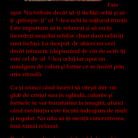
Este
ușor. Nu trebuie decât să-ți închizi ochii și să-
ți „privește-ți” al 3-lea ochi în mijlocul frunții.
Este important să te relaxezi și să nu îți
încordezi mușchii ochilor, chiar dacă ochii îți
sunt închiși. La început, de obicei nu vezi
decât întuneric (depinzând de cât de activ îți
este cel de-al 3-lea ochi) iar apoi un
amalgam de culori și forme ce se învârt prin
aria vizuală.
Ca și atunci când încerci să citești într-un
glob de cristal sau în oglindă, culorile și
formele se vor transforma în imagini, atunci
când meditația este făcută îndeajuns de mult
și regulat. Nu uita să îți menții concentrarea,
însă rămâi relaxat.