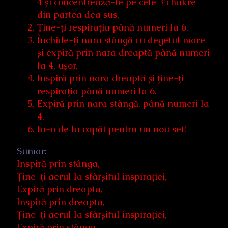
4 și concentrează-te pe cele 3 chakre
din partea dea sus.
Ține-ți respirația până numeri la 6.
Închide-ți nara stângă cu degetul mare
și expiră prin nara dreaptă până numeri
la 4, ușor.
Inspiră prin nara dreaptă și ține-ți
respirația până numeri la 6.
Expiră prin nara stângă, până numeri la
4.
Ia-o de la capăt pentru un nou set!
Sumar:
Inspiră prin stânga,
Ține-ți aerul la sfârșitul inspirației,
Expiră prin dreapta,
Inspiră prin dreapta,
Ține-ți aerul la sfârșitul inspirației,
Expiră prin stânga,