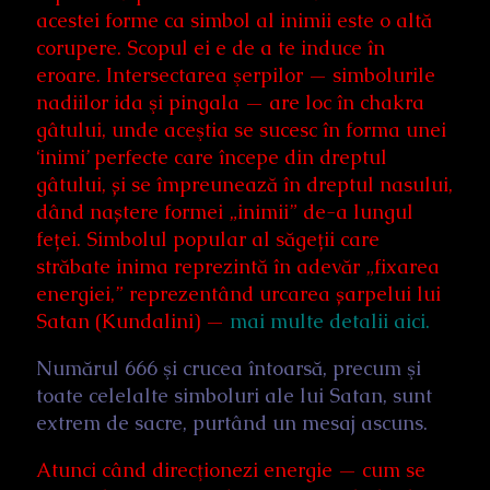
acestei forme ca simbol al inimii este o altă
corupere. Scopul ei e de a te induce în
eroare. Intersectarea şerpilor — simbolurile
nadiilor ida şi pingala — are loc în chakra
gâtului, unde aceştia se sucesc în forma unei
‘inimi’ perfecte care începe din dreptul
gâtului, și se împreunează în dreptul nasului,
dând naștere formei „inimii” de-a lungul
feței. Simbolul popular al săgeții care
străbate inima reprezintă în adevăr „fixarea
energiei,” reprezentând urcarea șarpelui lui
Satan (Kundalini) —
mai multe detalii aici.
Numărul 666 şi crucea întoarsă, precum şi
toate celelalte simboluri ale lui Satan, sunt
extrem de sacre, purtând un mesaj ascuns.
Atunci când direcţionezi energie — cum se