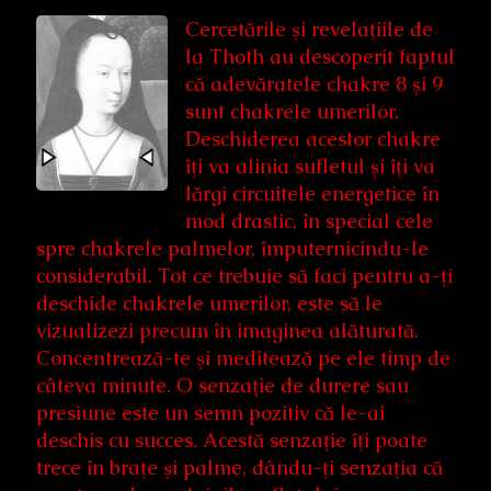
Cercetările şi revelaţiile de
la Thoth au descoperit faptul
că adevăratele chakre 8 şi 9
sunt chakrele umerilor.
Deschiderea acestor chakre
îţi va alinia sufletul şi îţi va
lărgi circuitele energetice în
mod drastic, în special cele
spre chakrele palmelor, împuternicindu-le
considerabil. Tot ce trebuie să faci pentru a-ţi
deschide chakrele umerilor, este să le
vizualizezi precum în imaginea alăturată.
Concentrează-te şi meditează pe ele timp de
câteva minute. O senzație de durere sau
presiune este un semn pozitiv că le-ai
deschis cu succes. Acestă senzaţie îţi poate
trece în braţe şi palme, dându-ţi senzaţia că