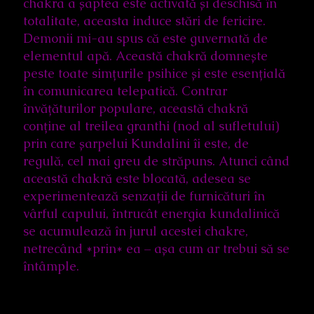
chakra a șaptea este activată și deschisă în
totalitate, aceasta induce stări de fericire.
Demonii mi-au spus că este guvernată de
elementul apă. Această chakră domnește
peste toate simțurile psihice și este esențială
în comunicarea telepatică. Contrar
învățăturilor populare, această chakră
conține al treilea granthi (nod al sufletului)
prin care șarpelui Kundalini îi este, de
regulă, cel mai greu de străpuns. Atunci când
această chakră este blocată, adesea se
experimentează senzații de furnicături în
vârful capului, întrucât energia kundalinică
se acumulează în jurul acestei chakre,
netrecând *prin* ea – așa cum ar trebui să se
întâmple.