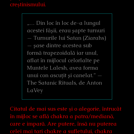
creştinismului.
„… Din loc în loc de-a lungul
acestei fâșii, erau șapte turnuri
— Turnurile lui Satan (Ziarahs)
— șase dintre acestea sub
formă trapezoidală iar unul,
aflat în mijlocul celorlalte pe
Muntele Lalesh, avea forma
unui con ascuțit și canelat.” —
The Satanic Rituals, de Anton
LaVey
Citatul de mai sus este şi o alegorie, întrucât
în mijloc se află chakra a patra/mediană,
care e impară. Are putere, însă nu puterea
celei mai tari chakre a sufletului, chakra