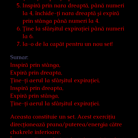
Inspiră prin nara dreaptă, până numeri
la 4, închide-ți nara dreaptă și expiră
prin stânga până numeri la 4.
Ține la sfârșitul expirației până numeri
la 6.
Ia-o de la capăt pentru un nou set!
Sumar:
Inspiră prin stânga,
Expiră prin dreapta,
Ține-ți aerul la sfârșitul expirației,
Inspiră prin dreapta,
Expiră prin stânga,
Ține-ți aerul la sfârșitul expirației.
Aceasta constituie un set. Acest exercițiu
direcționează prana/puterea/energia către
chakrele inferioare.