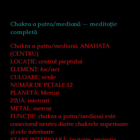
Chakra a patra/mediană — meditație
completă
Chakra a patra/mediană, ANAHATA
(CENTRU)
LOCAȚIE: centrul pieptului
ELEMENT: foc/aer
CULOARE: verde
NUMĂR DE PETALE:12
PLANETĂ: Mercur
ZIUĂ: miercuri
METAL: mercur
FUNCȚIE: chakra a patra/mediană este
conectorul neutru dintre chakrele superioare
și cele inferioare
STARE INTERIOARĂ: levitație, proiecție