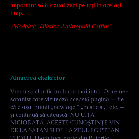
important să îi vizualizezi pe toți în același
timp.
*Modelul: „Filistine Anthropoid Coffins”.
Alinierea chakrelor
Vreau să clarific un lucru mai întâi. Orice ne-
satanist care vizitează această pagină — fie
că e aşa-numit „new age,” „misticist,” etc. —
şi continuă să citească, NU UITA
NICIODATĂ: ACESTE CUNOȘTINȚE VIN
DE LA SATAN ŞI DE LA ZEUL EGIPTEAN
THOTH. Thoth face parte din Puterile