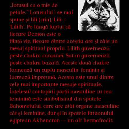
„lotusul cu o mie de
petale.” Lotusului i se mai
spune şi lili (crin). Lili =
‘Lilith’. Pe lângă faptul că
fiecare Demon este o
fiinţă vie, fiecare dintre aceştia are şi câte un
mesaj spiritual propriu. Lilith guvernează
peste chakra coroanei. Satan guvernează
peste chakra bazală. Aceste două chakre
formează un cuplu masculin-feminin şi
lucrează împreună. Acesta este unul dintre
cele mai importante mesaje spirituale.
Înţelesul contopirii părţii masculine cu cea
feminină este simbolismul din spatele
Bahometului, care are atât organe masculine
cât şi feminine, dar şi în spatele faraonului
egiptean Akhenaton — un alt hermafrodit.