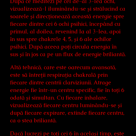
După ce meditezi pe cel de-al 3-lea ochi,
vizualizează-l iluminându-se și strălucind ca
soarele și direcționează această energie spre
fiecare dintre cei 6 ochi psihici, începând cu
primul, al doilea, revenind la al 3-lea, apoi
în sus spre chakrele 4, 5, și 6 ale ochilor
psihici. După aceea poți circula energia în
sus și în jos ca pe un flux de energie briliantă.
Altă tehnică, care este oarecum avansată,
este să întreții respirația chakrală prin
fiecare dintre centrii clarviziunii. Atrage
energie fie într-un centru specific, fie în toți 6
odată și simultan. Cu fiecare inhalare,
vizualizează fiecare centru luminându-se și
după fiecare expirare, extinde fiecare centru,
ca o stea briliantă.
Dacă lucrezi pe toți cei 6 în același timp, este