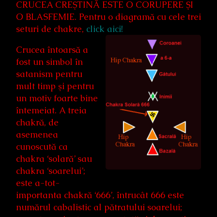
CRUCEA CREŞTINĂ ESTE O CORUPERE ŞI
O BLASFEMIE. Pentru o diagramă cu cele trei
seturi de chakre,
click aici!
Crucea întoarsă a
fost un simbol în
satanism pentru
mult timp şi pentru
un motiv foarte bine
întemeiat. A treia
chakră, de
asemenea
cunoscută ca
chakra ‘solară’ sau
chakra ‘soarelui’;
este a-tot-
importanta chakră ‘666’, întrucât 666 este
numărul cabalistic al pătratului soarelui;