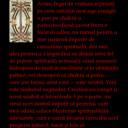
Acum, legat de emfaza repetată
pe care nătărăii new age amăgiţi
o pun pe chakra a
patra/mediană (acest lucru e
făcut în adins, nu numai pentru a
ţine oamenii departe de
cunoștința spirituală, dar mai
ales pentru a-i împiedica să obţină orice fel
de putere spirituală serioasă); când avansezi
îndeajuns de mult în meditaţie şi în abilităţile
psihice, vei descoperi că chakra a patra —
care are forma unui yoni — este neutră. Yoni
este simbolul vaginului. Creştinii au corupt şi
acest simbol şi întorcându-l pe o parte, au
creat acel simbol împuțit al peştelui, care
încă odată, aduce blasfemie spiritualităţii
adevărate, cum e cazul fiecărui lucru din acel
program imbecil, furat şi fals al