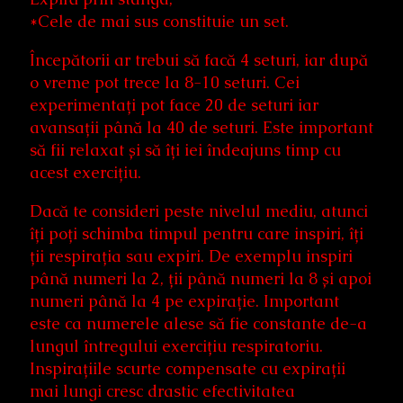
*Cele de mai sus constituie un set.
Începătorii ar trebui să facă 4 seturi, iar după
o vreme pot trece la 8-10 seturi. Cei
experimentați pot face 20 de seturi iar
avansații până la 40 de seturi. Este important
să fii relaxat și să îți iei îndeajuns timp cu
acest exercițiu.
Dacă te consideri peste nivelul mediu, atunci
îți poți schimba timpul pentru care inspiri, îți
ții respirația sau expiri. De exemplu inspiri
până numeri la 2, ții până numeri la 8 și apoi
numeri până la 4 pe expirație. Important
este ca numerele alese să fie constante de-a
lungul întregului exercițiu respiratoriu.
Inspirațiile scurte compensate cu expirații
mai lungi cresc drastic efectivitatea