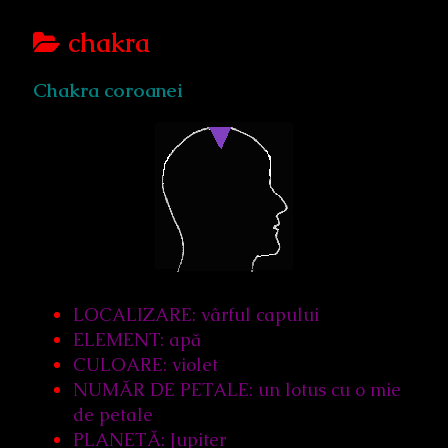
Posts
chakra
categoriezed
Chakra coroanei
as
LOCALIZARE: vârful capului
ELEMENT: apă
CULOARE: violet
NUMĂR DE PETALE: un lotus cu o mie
de petale
PLANETĂ: Jupiter