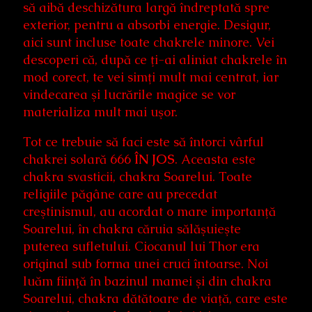
să aibă deschizătura largă îndreptată spre
exterior, pentru a absorbi energie. Desigur,
aici sunt incluse toate chakrele minore. Vei
descoperi că, după ce ţi-ai aliniat chakrele în
mod corect, te vei simţi mult mai centrat, iar
vindecarea şi lucrările magice se vor
materializa mult mai uşor.
Tot ce trebuie să faci este să întorci vârful
chakrei solară 666
ÎN JOS
. Aceasta este
chakra svasticii, chakra Soarelui. Toate
religiile păgâne care au precedat
creştinismul, au acordat o mare importanţă
Soarelui, în chakra căruia sălăşuieşte
puterea sufletului. Ciocanul lui Thor era
original sub forma unei cruci întoarse. Noi
luăm ființă în bazinul mamei şi din chakra
Soarelui, chakra dătătoare de viaţă, care este