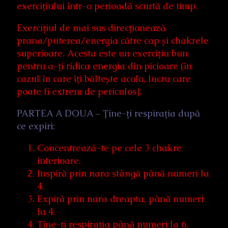
exercițiului într-o perioadă scurtă de timp.
Exercițiul de mai sus direcționează
prana/puterea/energia către cap și chakrele
superioare. Acesta este un exercițiu bun
pentru a-ți ridica energia din picioare (în
cazul în care îți băltește acolo, lucru care
poate fi extrem de periculos).
PARTEA A DOUA – Ține-ți respirația după
ce expiri:
Concentrează-te pe cele 3 chakre
inferioare.
Inspiră prin nara stângă până numeri la
4.
Expiră prin nara dreapta, până numeri
la 4.
Ține-ți respirația până numeri la 6.