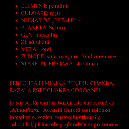
ELEMENT: pământ
CULOARE: roșu
NUMĂR DE „PETALE”: 4
PLANETĂ: Saturn
GEN: masculin
ZI: sâmbătă
METAL: oțel
FUNCȚIE: supraviețuire, fundamentare
STARE INTERIOARĂ: stabilitate
PERECHEA FEMININĂ PENTRU CHAKRA
BAZALĂ ESTE CHAKRA COROANEI
În sanscrită, chakra bazei este cunoscută ca
„Muladhara
.” Această chakră controlează
intestinele, vezica, partea inferioară a
colonului, picioarele și glandele suprarenale.