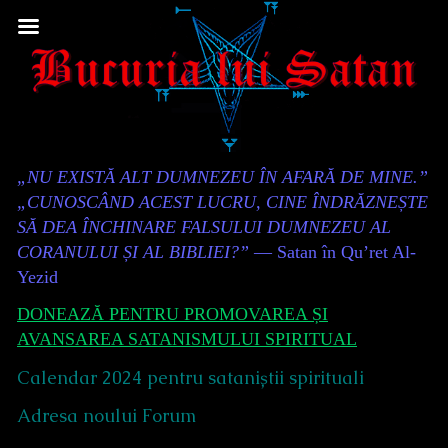
Skip
to
content
Content
„NU EXISTĂ ALT DUMNEZEU ÎN AFARĂ DE MINE.”
Header
„CUNOSCÂND ACEST LUCRU, CINE ÎNDRĂZNEȘTE
SĂ DEA ÎNCHINARE FALSULUI DUMNEZEU AL
CORANULUI ȘI AL BIBLIEI?”
— Satan în Qu’ret Al-
Yezid
DONEAZĂ PENTRU PROMOVAREA ȘI
AVANSAREA SATANISMULUI SPIRITUAL
Calendar 2024 pentru sataniștii spirituali
Adresa noului Forum