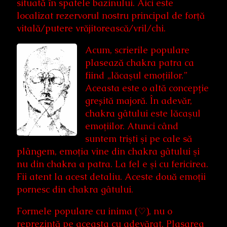
situată în spatele bazinului. Aici este
localizat rezervorul nostru principal de forţă
vitală/putere vrăjitorească/vril/chi.
Acum, scrierile populare
plasează chakra patra ca
fiind „lăcaşul emoţiilor.”
Aceasta este o altă concepție
greșită majoră. În adevăr,
chakra gâtului este lăcaşul
emoţiilor. Atunci când
suntem trişti şi pe cale să
plângem, emoţia vine din chakra gâtului şi
nu din chakra a patra. La fel e şi cu fericirea.
Fii atent la acest detaliu. Aceste două emoţii
pornesc din chakra gâtului.
Formele populare cu inima (♡), nu o
reprezintă pe aceasta cu adevărat. Plasarea