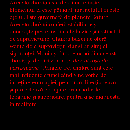
Această chakră este de culoare roșie.
Elementul ei este pământ, iar metalul ei este
oțelul. Este guvernată de planeta Saturn.
Această chakră conferă stabilitate și
domnește peste instinctele bazice și instinctul
de supraviețuire. Chakra bazei ne oferă
voința de a supraviețui, dar și un simț al
siguranței. Mânia și furia emană din această
chakră și de aici zicala
„a deveni roșu de
nervi/mânie.”
Primele trei chakre sunt cele
mai influente atunci când vine vorba de
întreținerea magiei, pentru că direcționează
și proiectează energiile prin chakrele
feminine și superioare, pentru a se manifesta
în realitate.