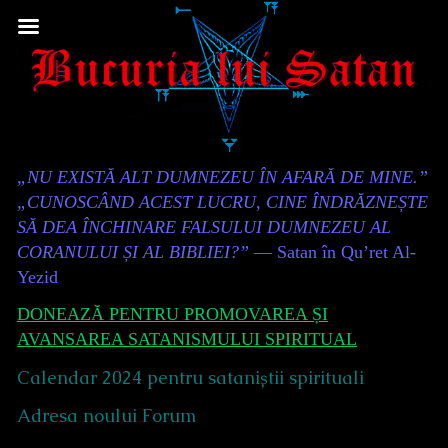
Skip
to
content
Content
„NU EXISTĂ ALT DUMNEZEU ÎN AFARĂ DE MINE.”
Header
„CUNOSCÂND ACEST LUCRU, CINE ÎNDRĂZNEȘTE
SĂ DEA ÎNCHINARE FALSULUI DUMNEZEU AL
CORANULUI ȘI AL BIBLIEI?”
— Satan în Qu’ret Al-
Yezid
DONEAZĂ PENTRU PROMOVAREA ȘI
AVANSAREA SATANISMULUI SPIRITUAL
Calendar 2024 pentru sataniștii spirituali
Adresa noului Forum