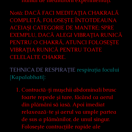
numai de meditatorii experimentați.
Notă: DACĂ FACI MEDITAȚIA CHAKRALĂ
COMPLETĂ, FOLOSEȘTE ÎNTOTDEAUNA
ACEIAȘI CATEGORIE DE MANTRE; SPRE
EXEMPLU, DACĂ ALEGI VIBRAȚIA RUNICĂ
PENTRU O CHAKRĂ, ATUNCI FOLOSEȘTE
VIBRAȚIA RUNICĂ PENTRU TOATE
CELELALTE CHAKRE.
TEHNICA DE RESPIRAȚIE
respirația focului
[Kapalabhati]:
Contractă-ți mușchii abdominali brusc
foarte repede și tare, făcând ca aerul
din plămâni să iasă. Apoi imediat
relaxează-te și aerul va umple partea
de sus a plămânilor, de unul singur.
Folosește contracțiile rapide ale