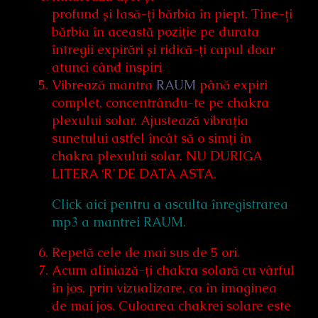
profund și lasă-ți bărbia în piept. Tine-ți
bărbia în această poziție pe durata
întregii expirări și ridică-ți capul doar
atunci când inspiri
Vibrează mantra
RAUM
până expiri
complet, concentrându-te pe chakra
plexului solar. Ajustează vibrația
sunetului astfel încât să o simți în
chakra plexului solar. NU DURIGA
LITERA ‘R’ DE DATA ASTA.
Click aici pentru a asculta înregistrarea
mp3 a mantrei RAUM.
Repetă cele de mai sus de 5 ori.
Acum aliniază-ți chakra solară cu vârful
în jos, prin vizualizare, ca în imaginea
de mai jos. Culoarea chakrei solare este