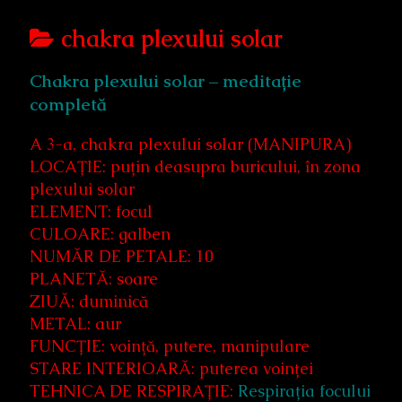
Posts
chakra plexului solar
categoriezed
Chakra plexului solar – meditație
as
completă
A 3-a, chakra plexului solar (MANIPURA)
LOCAȚIE: puțin deasupra buricului, în zona
plexului solar
ELEMENT: focul
CULOARE: galben
NUMĂR DE PETALE: 10
PLANETĂ: soare
ZIUĂ: duminică
METAL: aur
FUNCȚIE: voință, putere, manipulare
STARE INTERIOARĂ: puterea voinței
TEHNICA DE RESPIRAȚIE:
Respirația focului