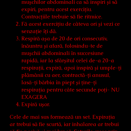
mușchilor abdominali ca să inspiri și să
expiri, pentru acest exercițiu.
Contracțiile trebuie să fie ritmice.
Fă acest exercițiu de câteva ori și vezi ce
senzație îți dă.
Respiră așa de 20 de ori consecutiv,
înăuntru și afară, folosindu-te de
mușchii abdominali în succesiune
rapidă, iar la sfârșitul celei de-a 20-a
respirații, expiră, apoi inspiră și umple-ți
plămânii cu aer, contractă-ți anusul,
lasă-ți bărbia în piept și ține-ți
respirația pentru câte secunde poți- NU
EXAGERA
Expiră ușor.
Cele de mai sus formează un set. Expirația
ar trebui să fie scurtă, iar inhalarea ar trebui