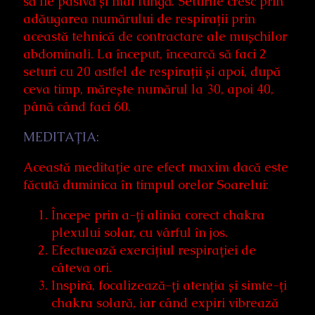
să fie pasivă și mai lungă. Seturile cresc prin
adăugarea numărului de respirații prin
această tehnică de contractare ale mușchilor
abdominali. La început, încearcă să faci 2
seturi cu 20 astfel de respirații și apoi, după
ceva timp, mărește numărul la 30, apoi 40,
până când faci 60.
MEDITAȚIA:
Această meditație are efect maxim dacă este
făcută duminica în timpul orelor Soarelui:
Începe prin a-ți alinia corect chakra
plexului solar, cu vârful în jos.
Efectuează exercițiul respirației de
câteva ori.
Inspiră, focalizează-ți atenția și simte-ți
chakra solară, iar când expiri vibrează