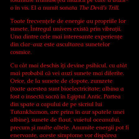
o în vis. El a numit sonata
The Devil’s Trill.
Toate frecvențele de energie au propriile lor
sunete. Întregul univers există prin vibrații.
Una dintre cele mai interesante experiențe
din clar-auz este ascultarea sunetelor
cosmice.
Cu cât mai deschis îți devine psihicul, cu atât
mai probabil că vei auzi sunete mai diferite.
Orice, de la sunete de clopote, zumzete
(toate acestea sunt bioelectricitate; albina a
fost o insectă sacră în Egiptul Antic. Partea
din spate a capului de pe sicriul lui
Tutankhamon, are prins în aur spatele unei
albine), sunete de flaut, vuietul oceanului,
precum și multe altele. Anumite energii pot fi
enervante, aceste simptome vor dispărea