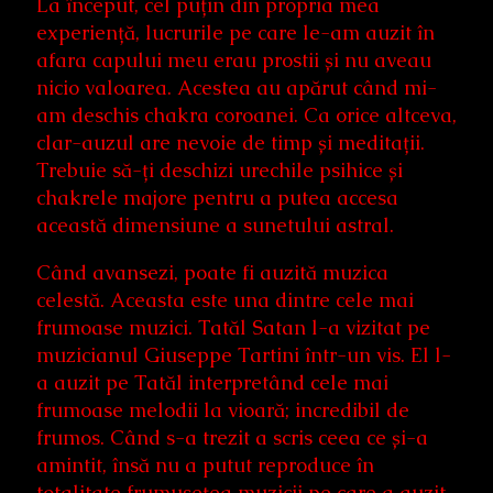
La început, cel puțin din propria mea
experiență, lucrurile pe care le-am auzit în
afara capului meu erau prostii și nu aveau
nicio valoarea. Acestea au apărut când mi-
am deschis chakra coroanei. Ca orice altceva,
clar-auzul are nevoie de timp și meditații.
Trebuie să-ți deschizi urechile psihice și
chakrele majore pentru a putea accesa
această dimensiune a sunetului astral.
Când avansezi, poate fi auzită muzica
celestă. Aceasta este una dintre cele mai
frumoase muzici. Tatăl Satan l-a vizitat pe
muzicianul Giuseppe Tartini într-un vis. El l-
a auzit pe Tatăl interpretând cele mai
frumoase melodii la vioară; incredibil de
frumos. Când s-a trezit a scris ceea ce și-a
amintit, însă nu a putut reproduce în
totalitate frumusețea muzicii pe care a auzit-