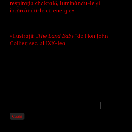
respirația chakrală, luminându-le și
încărcându-le cu energie*
*Ilustrații:
„The Land Baby”
de Hon John
Collier; sec. al IXX-lea.
Primary
Sidebar
Caută