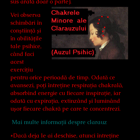
sus arată doar o parte)
.
Vei observa
schimbări în
conștiință și
în abilitățile
tale psihice,
când faci
acest
exercițiu
pentru orice perioadă de timp. Odată ce
avansezi, poți întreține respirația chakrală,
absorbind energie cu fiecare inspirație, iar
odată cu expirația, extinzând și luminând
ușor fiecare chakră pe care te concentrezi.
Mai multe informații despre clarauz
*Dacă deja le ai deschise, atunci întreține