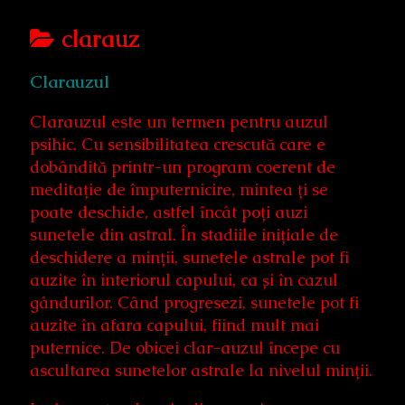
Posts
clarauz
categoriezed
Clarauzul
as
Clarauzul este un termen pentru auzul
psihic. Cu sensibilitatea crescută care e
dobândită printr-un program coerent de
meditație de împuternicire, mintea ți se
poate deschide, astfel încât poți auzi
sunetele din astral. În stadiile inițiale de
deschidere a minții, sunetele astrale pot fi
auzite în interiorul capului, ca și în cazul
gândurilor. Când progresezi, sunetele pot fi
auzite în afara capului, fiind mult mai
puternice. De obicei clar-auzul începe cu
ascultarea sunetelor astrale la nivelul minții.