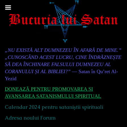
Skip
to
content
Content
„NU EXISTĂ ALT DUMNEZEU ÎN AFARĂ DE MINE.”
Header
„CUNOSCÂND ACEST LUCRU, CINE ÎNDRĂZNEȘTE
SĂ DEA ÎNCHINARE FALSULUI DUMNEZEU AL
CORANULUI ȘI AL BIBLIEI?”
— Satan în Qu’ret Al-
Yezid
DONEAZĂ PENTRU PROMOVAREA ȘI
AVANSAREA SATANISMULUI SPIRITUAL
Calendar 2024 pentru sataniștii spirituali
Adresa noului Forum