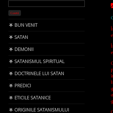
Primary
Sidebar
Caută
G
⛧ BUN VENIT
Î
e
⛧ SATAN
Î
⛧ DEMONII
e
⛧ SATANISMUL SPIRITUAL
G
p
⛧ DOCTRINELE LUI SATAN
î
l
⛧ PREDICI
g
a
⛧ ETICILE SATANICE
g
⛧ ORIGINILE SATANISMULUI
G