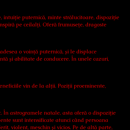
, intuiție puternică, minte strălucitoare, dispoziție
 inspiră pe ceilalți. Oferă frumusețe, dragoste
esea o voință puternică, și le displace
ă și abilitate de conducere. În unele cazuri,
eficiile vin de la alții. Poziții proeminente,
. În astrogramele natale, asta oferă o dispoziție
olente sunt intensificate atunci când persoana
it, violent, meschin și vicios. Pe de altă parte,