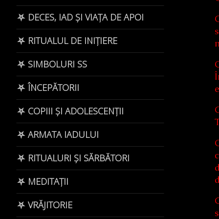
⛧ DECES, IAD ȘI VIAȚA DE APOI
G
s
⛧ RITUALUL DE INIȚIERE
m
⛧ SIMBOLURI SS
G
Î
⛧ ÎNCEPĂTORII
e
G
⛧ COPIII ȘI ADOLESCENȚII
T
⛧ ARMATA IADULUI
G
c
⛧ RITUALURI ȘI SĂRBĂTORI
d
d
⛧ MEDITAȚII
G
⛧ VRĂJITORIE
s