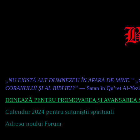
Skip
to
content
Content
„NU EXISTĂ ALT DUMNEZEU ÎN AFARĂ DE MINE.” 
Header
CORANULUI ȘI AL BIBLIEI?”
— Satan în Qu’ret Al-Yez
DONEAZĂ PENTRU PROMOVAREA ȘI AVANSAREA S
Calendar 2024 pentru sataniștii spirituali
Adresa noului Forum