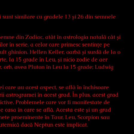
i sunt similare cu gradele 13 și 26 din semnele
emne din Zodiac, atât în astrologia natală cât și
or în serie, a celor care primesc sentințe pe
ult ghinion. Hellen Keller, oarbă și surdă de la o
e, la 15 grade în Leu, și nicio zodie de aer
, orb, avea Pluton în Leu la 15 grade; Ludwig
ei care au acest aspect, se află în închisoare
ii astrogramei în acest grad. În plus, acest grad
ctive. Problemele care vor fi manifestate de
casa în care se află. Acesta este și un grad
lanete proeminente în Taur, Leu, Scorpion sau
puternică dacă Neptun este implicat.