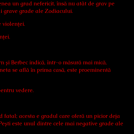
nea un grad nefericit, însă nu atât de grav pe
ai grave grade ale Zodiacului.
 violenței.
nței.
n și Berbec indică, într-o măsură mai mică,
planeta se află în prima casă, este proeminentă
pentru vedere.
d fatal; acesta e gradul care oferă un picior deja
 Pești este unul dintre cele mai negative grade ale