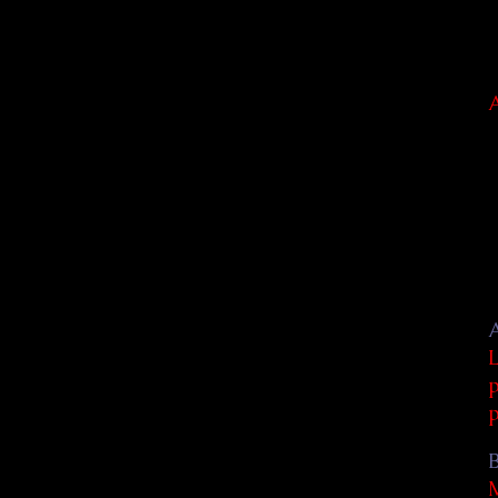
A
L
p
p
M