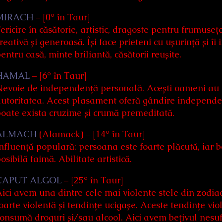
MIRACH
– [0° în Taur]
ericire în căsătorie, artistic, dragoste pentru frumusețe
reativă și generoasă. Își face prieteni cu ușurință și îi
entru casă, minte briliantă, căsătorii reușite.
HAMAL
– [6° în Taur]
evoie de independență personală. Acești oameni au ad
utoritatea. Acest plasament oferă gândire independent
oate exista cruzime și crumă premeditată.
ALMACH
(Alamack) – [14° în Taur]
nfluență populară: persoana este foarte plăcută, iar ben
osibilă faimă. Abilitate artistică.
CAPUT ALGOL
– [25° în Taur]
ici avem una dintre cele mai violente stele din zodiac
oarte violentă și tendințe ucigașe. Aceste tendințe vi
onsumă droguri și/sau alcool. Aici avem bețivul nesufer