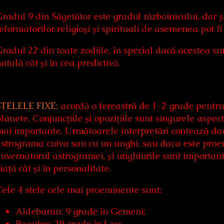
radul 9 din Săgetător este gradul războinicului, dar 
eformatorilor religioși și spirituali de asemenea pot f
radul 22 din toate zodiile, în special dacă acestea sun
atală cât și în cea predictivă.
STELELE FIXE:
acordă o fereastră de 1-2 grade pentru op
lanete. Conjuncțiile și opozițiile sunt singurele aspec
ai importante. Următoarele interpretări contează dacă
strograma cuiva sau cu un unghi, sau daca este proe
uvernatorul astrogramei, și unghiurile sunt importante,
iață cât și în personalitate.
ele 4 stele cele mai proeminente sunt:
Aldebaran: 9 grade în Gemeni;
Regulus: 29 grade în Leu;