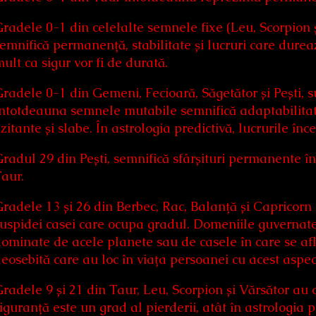
radele 0-1 din celelalte semnele fixe (Leu, Scorpion 
emnifică permanență, stabilitate și lucruri care dureaz
ult ca sigur vor fi de durată.
radele 0-1 din Gemeni, Fecioară, Săgetător și Pești, s
ntotdeauna semnele mutabile semnifică adaptabilitate
zitante și slabe. În astrologia predictivă, lucrurile în
radul 29 din Pești, semnifică sfârșituri permanente în 
aur.
radele 13 și 26 din Berbec, Rac, Balanță și Capricorn
uspidei casei care ocupa gradul. Domeniile guvernat
ominate de acele planete sau de casele în care se afl
eosebită care au loc în viața persoanei cu acest aspec
radele 9 și 21 din Taur, Leu, Scorpion și Vărsător au 
iguranță este un grad al pierderii, atât în astrologia p