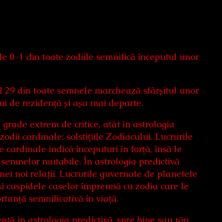
ele 0-1 din toate zodiile semnifică începutul unor
dul 29 din toate semnele marchează sfârșitul unor
lui de rezidență și așa mai departe.
grade extrem de critice, atât în astrologia
zodii cardinale; solstițiile Zodiacului. Lucrurile
cardinale indică începuturi în forță, însă le
 semnelor mutabile. În astrologia predictivă
ei noi relații. Lucrurile guvernate de planetele
 și cuspidele caselor împreună cu zodia care le
tanță semnificativă în viață.
ă în astrologia predictivă, spre bine sau rău.