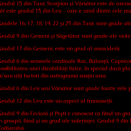
radul 15 din Taur, Scorpion și Vărsător este de aseme
ât este gradul 15 din Leu – care e unul dintre cele m
radele 16, 17, 18, 19, 22 și 25 din Taur, sunt grade ale
radul 9 din Gemeni și Săgetător, sunt grade ale viole
radul 17 din Gemeni, este un grad al omuciderii.
radul 6 din semnele cardinale Rac, Balanță, Capricor
osibilitatea unei dizabilități fizice, în special dacă 
i/sau alți factori din astrogramă susțin asta.
radul 6 din Leu sau Vărsător sunt grade foarte rele 
radul 12 din Leu este un aspect al frumuseții.
radul 9 din Feciară și Pești e cunoscut ca fiind un gra
n groapă, fiind și un grad ale suferinței. Gradul 9 din
odiacului.