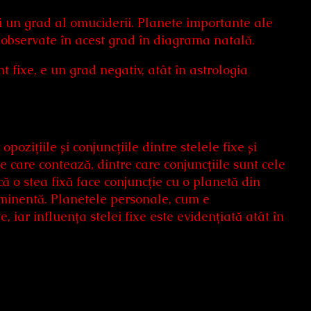
și un grad al omuciderii. Planete importante ale
i observate în acest grad în diagrama natală.
t fixe, e un grad negativ, atât în astrologia
ozițiile și conjuncțiile dintre stelele fixe și
te care contează, dintre care conjuncțiile sunt cele
 o stea fixă face conjuncție cu o planetă din
minentă. Planetele personale, cum e
 iar influența stelei fixe este evidențiată atât în