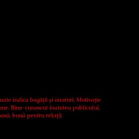
poate indica bogății și onoruri. Motivație
iune. Bine-cunoscut înaintea publicului,
asă, bună pentru relații.