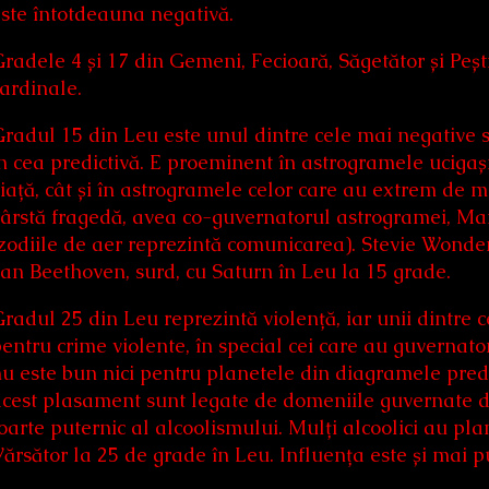
ste întotdeauna negativă.
radele 4 și 17 din Gemeni, Fecioară, Săgetător și Peșt
ardinale.
radul 15 din Leu este unul dintre cele mai negative s
n cea predictivă. E proeminent în astrogramele ucigașil
iață, cât și în astrogramele celor care au extrem de m
ârstă fragedă, avea co-guvernatorul astrogramei, Mart
zodiile de aer reprezintă comunicarea). Stevie Wonder
an Beethoven, surd, cu Saturn în Leu la 15 grade.
radul 25 din Leu reprezintă violență, iar unii dintre c
entru crime violente, în special cei care au guvernator
u este bun nici pentru planetele din diagramele predi
cest plasament sunt legate de domeniile guvernate de 
oarte puternic al alcoolismului. Mulți alcoolici au p
ărsător la 25 de grade în Leu. Influența este și mai 