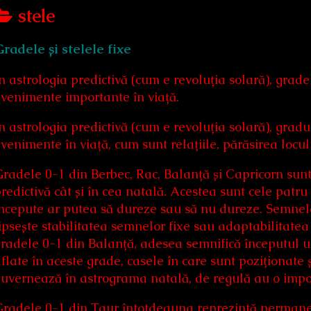
Posts
stele
categoriezed
radele și stelele fixe
as
n astrologia predictivă (cum e revoluția solară), grad
venimente importante în viață.
n astrologia predictivă (cum e revoluția solară), gra
venimente în viață, cum sunt relațiile, părăsirea locu
radele 0-1 din Berbec, Rac, Balanță și Capricorn sunt 
redictivă cât și în cea natală. Acestea sunt cele patru 
ncepute ar putea să dureze sau să nu dureze. Semnele 
ipsește stabilitatea semnelor fixe sau adaptabilitatea
radele 0-1 din Balanță, adesea semnifică începutul un
flate în aceste grade, casele în care sunt poziționate
uvernează în astrograma natală, de regulă au o impor
radele 0-1 din Taur întotdeauna reprezintă permanenț