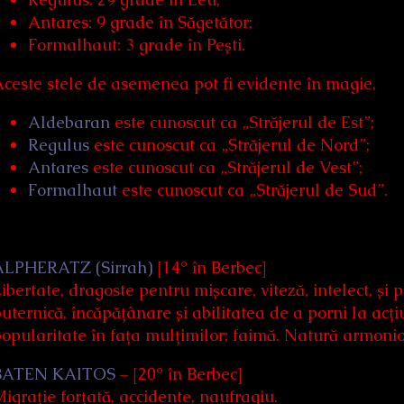
Antares: 9 grade în Săgetător;
Formalhaut: 3 grade în Pești.
ceste stele de asemenea pot fi evidente în magie.
Aldebaran
este cunoscut ca „Străjerul de Est”;
Regulus
este cunoscut ca „Străjerul de Nord”;
Antares
este cunoscut ca „Străjerul de Vest”;
Formalhaut
este cunoscut ca „Străjerul de Sud”.
ALPHERATZ (Sirrah)
[14° în Berbec]
ibertate, dragoste pentru mișcare, viteză, intelect, și 
uternică, încăpățânare și abilitatea de a porni la acț
opularitate în fața mulțimilor; faimă. Natură armonio
BATEN KAITOS
– [20° în Berbec]
igrație forțată, accidente, naufragiu.