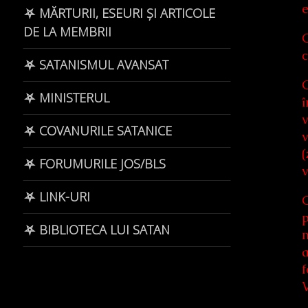
e
⛧ MĂRTURII, ESEURI ȘI ARTICOLE
DE LA MEMBRII
G
c
⛧ SATANISMUL AVANSAT
G
⛧ MINISTERUL
î
v
⛧ COVANURILE SATANICE
v
(
⛧ FORUMURILE JOS/BLS
v
⛧ LINK-URI
G
p
⛧ BIBLIOTECA LUI SATAN
n
a
f
V