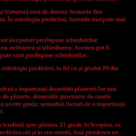
și Vărsător) sunt de durată. Semnele fixe
ă. În astrologia predictivă, lucrurile începute mai
unt începuturi predispuse schimbărilor.
a, neliniștea și schimbarea. Acestea pot fi
cepute sunt predispuse schimbărilor.
astrologia predictivă, la fel ca și gradul 29 din
 oferă o importanță deosebită planetei/lor sau
e de planete, domeniile guvernate de casele
a aceste grade, semnifică lucruri de o importanță
t.
o tendință spre ghinion. 21 grade în Scorpion, cu
redictivă cât și în cea natală, însă pierderea nu