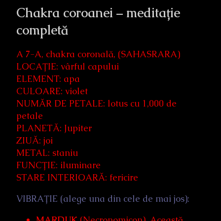
Chakra coroanei – meditație
completă
A 7-A, chakra coronală, (SAHASRARA)
LOCAȚIE: vârful capului
ELEMENT: apa
CULOARE: violet
NUMĂR DE PETALE: lotus cu 1,000 de
petale
PLANETĂ: Jupiter
ZIUĂ: joi
METAL: staniu
FUNCȚIE: iluminare
STARE INTERIOARĂ: fericire
VIBRAȚIE (alege una din cele de mai jos):
MARDUK
(Necronomicon). Această