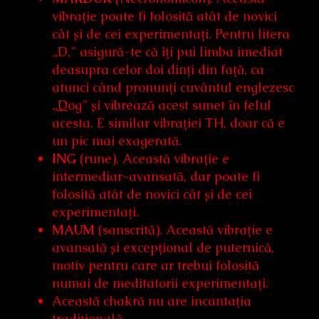
vibrație poate fi folosită atât de novici
cât și de cei experimentați. Pentru litera
„D,” asigură-te că îți pui limba imediat
deasupra celor doi dinți din față, ca
atunci când pronunți cuvântul englezesc
„
D
og” și vibrează acest sunet în felul
acesta. E similar vibrației TH, doar că e
un pic mai exagerată.
ING
(rune). Această vibrație e
intermediar-avansată, dar poate fi
folosită atât de novici cât și de cei
experimentați.
MAUM
(sanscrită). Această vibrație e
avansată și excepțional de puternică,
motiv pentru care ar trebui folosită
numai de meditatorii experimentați.
Această chakră nu are incantația
tradițională.