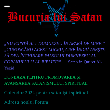
Skip
to
content
Content
„NU EXISTĂ ALT DUMNEZEU ÎN AFARĂ DE MINE.”
Header
„CUNOSCÂND ACEST LUCRU, CINE ÎNDRĂZNEȘTE
SĂ DEA ÎNCHINARE FALSULUI DUMNEZEU AL
CORANULUI ȘI AL BIBLIEI?”
— Satan în Qu’ret Al-
Yezid
DONEAZĂ PENTRU PROMOVAREA ȘI
AVANSAREA SATANISMULUI SPIRITUAL
Calendar 2024 pentru sataniștii spirituali
Adresa noului Forum