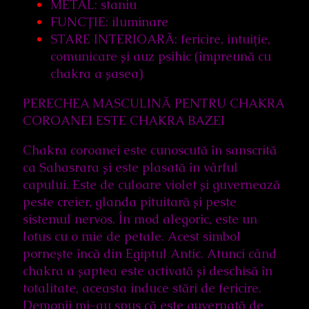
METAL: staniu
FUNCȚIE: iluminare
STARE INTERIOARĂ: fericire, intuiție,
comunicare și auz psihic (împreună cu
chakra a șasea)
PERECHEA MASCULINĂ PENTRU CHAKRA
COROANEI ESTE CHAKRA BAZEI
Chakra coroanei este cunoscută în sanscrită
ca Sahasrara și este plasată în vârful
capului. Este de culoare violet și guvernează
peste creier, glanda pituitară și peste
sistemul nervos. În mod alegoric, este un
lotus cu o mie de petale. Acest simbol
pornește încă din Egiptul Antic. Atunci când
chakra a șaptea este activată și deschisă în
totalitate, aceasta induce stări de fericire.
Demonii mi-au spus că este guvernată de