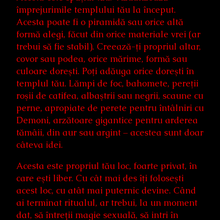
împrejurimile templului tău la început.
Acesta poate fi o piramidă sau orice altă
formă alegi, făcut din orice materiale vrei (ar
trebui să fie stabil). Creează-ţi propriul altar,
covor sau podea, orice mărime, formă sau
culoare doreşti. Poţi adăuga orice doreşti în
templul tău. Lămpi de foc, bahomete, pereţii
roşii de catifea, albaştrii sau negrii, scaune cu
perne, apropiate de perete pentru întâlniri cu
Demoni, arzătoare gigantice pentru arderea
tămâii, din aur sau argint – acestea sunt doar
câteva idei.
Acesta este propriul tău loc, foarte privat, în
care eşti liber. Cu cât mai des îţi foloseşti
acest loc, cu atât mai puternic devine. Când
ai terminat ritualul, ar trebui, la un moment
dat, să întreții magie sexuală, să intri în