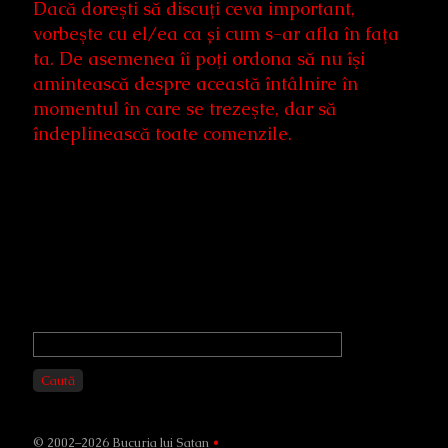
Dacă doreşti să discuţi ceva important,
vorbeşte cu el/ea ca și cum s-ar afla în faţa
ta. De asemenea îi poţi ordona să nu îşi
amintească despre această întâlnire în
momentul în care se trezeşte, dar să
îndeplinească toate comenzile.
Primary
Sidebar
Caută
© 2002–2026 Bucuria lui Satan
•