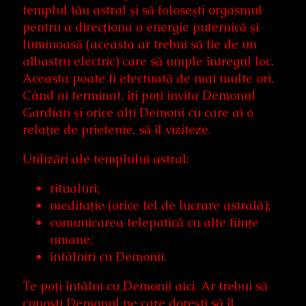
templul tău astral şi să foloseşti orgasmul
pentru a direcţiona o energie puternică şi
luminoasă (aceasta ar trebui să fie de un
albastru electric) care să umple întregul loc.
Aceasta poate fi efectuată de mai multe ori.
Când ai terminat, îţi poţi invita Demonul
Gardian şi orice alţi Demoni cu care ai o
relaţie de prietenie, să îl viziteze.
Utilizări ale templului astral:
ritualuri;
meditaţie (orice fel de lucrare astrală);
comunicarea telepatică cu alte fiinţe
umane;
întâlniri cu Demonii.
Te poţi întâlni cu Demonii aici. Ar trebui să
cunoşti Demonul pe care doreşti să îl