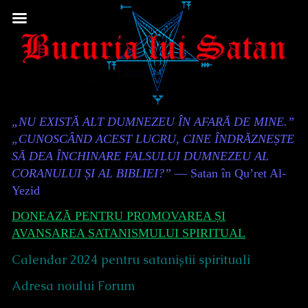
Skip
to
content
Content
„NU EXISTĂ ALT DUMNEZEU ÎN AFARĂ DE MINE.”
Header
„CUNOSCÂND ACEST LUCRU, CINE ÎNDRĂZNEȘTE
SĂ DEA ÎNCHINARE FALSULUI DUMNEZEU AL
CORANULUI ȘI AL BIBLIEI?”
— Satan în Qu’ret Al-
Yezid
DONEAZĂ PENTRU PROMOVAREA ȘI
AVANSAREA SATANISMULUI SPIRITUAL
Calendar 2024 pentru sataniștii spirituali
Adresa noului Forum