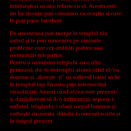
întâlneşti şi să ai o relaţie cu el. Acesta este
un loc în care poţi comunica cu aceștia şi care
le poți pune întrebări.
De asemenea poţi merge în templul tău
astral şi te poţi concentra pe anumite
probleme care cer abilităţi psihice sau
comunicări telepatice.
Pentru a comunica telepatic cu o altă
persoană, du-te în templu atunci când el/ea
doarme şi „doreşte-ţi” ca sufletul lui/ei să fie
în templul tău. Fă asta prin intermediul
vizualizării. Atunci când el/ea este prezent/
ă, dacă doreşti să îl/o influenţezi, separă-i
sufletul, trăgându-i afară corpul luminos şi
vorbeşte cu acesta, dându-i comenzi scurte şi
la timpul prezent.