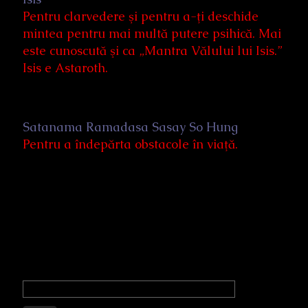
Pentru clarvedere şi pentru a-ţi deschide
mintea pentru mai multă putere psihică. Mai
este cunoscută şi ca „Mantra Vălului lui Isis.”
Isis e Astaroth.
Satanama Ramadasa Sasay So Hung
Pentru a îndepărta obstacole în viaţă.
Primary
Sidebar