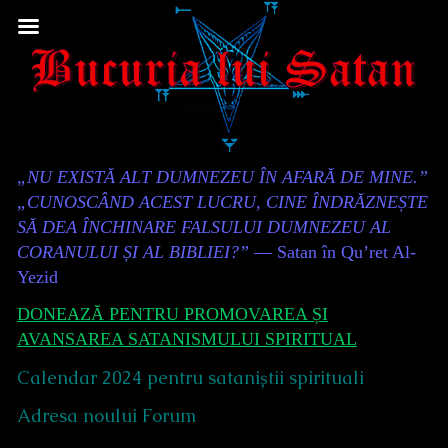
Skip
to
content
Content
„NU EXISTĂ ALT DUMNEZEU ÎN AFARĂ DE MINE.”
Header
„CUNOSCÂND ACEST LUCRU, CINE ÎNDRĂZNEȘTE
SĂ DEA ÎNCHINARE FALSULUI DUMNEZEU AL
CORANULUI ȘI AL BIBLIEI?”
— Satan în Qu’ret Al-
Yezid
DONEAZĂ PENTRU PROMOVAREA ȘI
AVANSAREA SATANISMULUI SPIRITUAL
Calendar 2024 pentru sataniștii spirituali
Adresa noului Forum