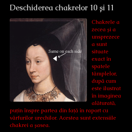
Deschiderea chakrelor 10 și 11
Chakrele a
zecea și a
unsprezece
a sunt
situate
exact în
spatele
tâmplelor,
după cum
este ilustrat
în imaginea
alăturată,
puţin înspre partea din faţă în raport cu
vârfurilor urechilor. Acestea sunt extensiile
chakrei a șasea.