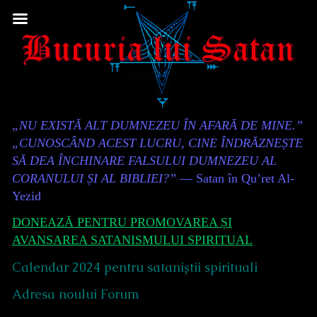
Skip
to
content
Content
„NU EXISTĂ ALT DUMNEZEU ÎN AFARĂ DE MINE.”
Header
„CUNOSCÂND ACEST LUCRU, CINE ÎNDRĂZNEȘTE
SĂ DEA ÎNCHINARE FALSULUI DUMNEZEU AL
CORANULUI ȘI AL BIBLIEI?”
— Satan în Qu’ret Al-
Yezid
DONEAZĂ PENTRU PROMOVAREA ȘI
AVANSAREA SATANISMULUI SPIRITUAL
Calendar 2024 pentru sataniștii spirituali
Adresa noului Forum