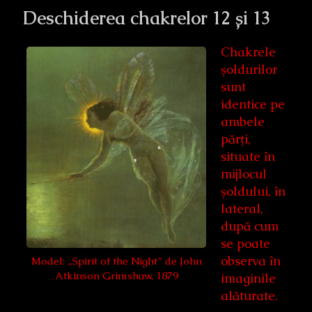
Deschiderea chakrelor 12 și 13
Chakrele
şoldurilor
sunt
identice pe
ambele
părţi,
situate în
mijlocul
şoldului, în
lateral,
după cum
se poate
observa în
Model: „Spirit of the Night” de John
Atkinson Grimshaw, 1879
imaginile
alăturate.