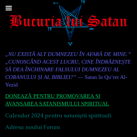
Skip
to
content
Content
„NU EXISTĂ ALT DUMNEZEU ÎN AFARĂ DE MINE.”
Header
„CUNOSCÂND ACEST LUCRU, CINE ÎNDRĂZNEȘTE
SĂ DEA ÎNCHINARE FALSULUI DUMNEZEU AL
CORANULUI ȘI AL BIBLIEI?”
— Satan în Qu’ret Al-
Yezid
DONEAZĂ PENTRU PROMOVAREA ȘI
AVANSAREA SATANISMULUI SPIRITUAL
Calendar 2024 pentru sataniștii spirituali
Adresa noului Forum