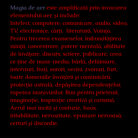
Magia de aer
este amplificată prin invocarea
elementului aer, și include:
Intelect, computere, comunicare, audio, video,
TV, electronice, cărți, literatură. Voința.
Pentru trecerea examenelor, îmbunătățirea
minții, concentrare, putere mentală, abilitate
de învățare, discurs, scriere, publicare, ceea
ce ține de mass-media, bârfă, defăimare,
interviuri, frați, surori, vecini, zvonuri, furt,
toate domeniile învățării și comunicării,
proiecția astrală, depășirea dependențelor,
ruperea moravurilor. Bun pentru prietenii,
imaginație, inspirație creativă și carismă.
Aerul mai incită și confuzie, haos,
iritabilitate, nervozitate, epuizare nervoasă,
certuri și discordie.