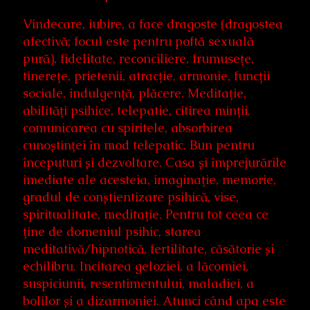
Vindecare, iubire, a face dragoste (dragostea
afectivă; focul este pentru poftă sexuală
pură), fidelitate, reconciliere, frumusețe,
tinerețe, prietenii, atracție, armonie, funcții
sociale, indulgență, plăcere. Meditație,
abilități psihice, telepatie, citirea minții,
comunicarea cu spiritele, absorbirea
cunoștinței în mod telepatic. Bun pentru
începuturi și dezvoltare. Casa și împrejurările
imediate ale acesteia, imaginație, memorie,
gradul de conștientizare psihică, vise,
spiritualitate, meditație. Pentru tot ceea ce
ține de domeniul psihic, starea
meditativă/hipnotică, fertilitate, căsătorie și
echilibru. Incitarea geloziei, a lăcomiei,
suspiciunii, resentimentului, maladiei, a
bolilor și a dizarmoniei. Atunci când apa este