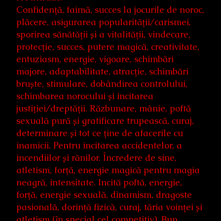
Confidență, faimă, succes la jocurile de noroc,
plăcere, asigurarea popularității/carismei,
sporirea sănătății și a vitalității, vindecare,
protecție, succes, putere magică, creativitate,
entuziasm, energie, vigoare, schimbări
majore, adaptabilitate, atracție, schimbări
bruște, stimulare, dobândirea controlului,
schimbarea norocului și incitarea
justiției/dreptății. Răzbunare, mânie, poftă
sexuală pură și gratificare trupească, curaj,
determinare și tot ce ține de afacerile cu
inamicii. Pentru incitarea accidentelor, a
incendiilor și rănilor. Încredere de sine,
atletism, forță, energie magică pentru magia
neagră, intensitate. Incită poftă, energie,
forță, energie sexuală, dinamism, dragoste
pasională, dorință fizică, curaj, tăria voinței și
atletism (în special cel competitiv). Bun