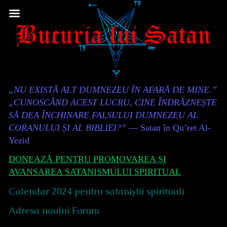
Skip
to
content
Content
„NU EXISTĂ ALT DUMNEZEU ÎN AFARĂ DE MINE.”
Header
„CUNOSCÂND ACEST LUCRU, CINE ÎNDRĂZNEȘTE
SĂ DEA ÎNCHINARE FALSULUI DUMNEZEU AL
CORANULUI ȘI AL BIBLIEI?”
— Satan în Qu’ret Al-
Yezid
DONEAZĂ PENTRU PROMOVAREA ȘI
AVANSAREA SATANISMULUI SPIRITUAL
Calendar 2024 pentru sataniștii spirituali
Adresa noului Forum