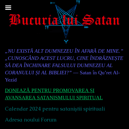
Skip
to
content
Content
„NU EXISTĂ ALT DUMNEZEU ÎN AFARĂ DE MINE.”
Header
„CUNOSCÂND ACEST LUCRU, CINE ÎNDRĂZNEȘTE
SĂ DEA ÎNCHINARE FALSULUI DUMNEZEU AL
CORANULUI ȘI AL BIBLIEI?”
— Satan în Qu’ret Al-
Yezid
DONEAZĂ PENTRU PROMOVAREA ȘI
AVANSAREA SATANISMULUI SPIRITUAL
Calendar 2024 pentru sataniștii spirituali
Adresa noului Forum