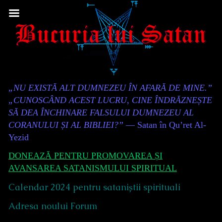
Skip
to
content
Content
„NU EXISTĂ ALT DUMNEZEU ÎN AFARĂ DE MINE.”
Header
„CUNOSCÂND ACEST LUCRU, CINE ÎNDRĂZNEȘTE
SĂ DEA ÎNCHINARE FALSULUI DUMNEZEU AL
CORANULUI ȘI AL BIBLIEI?”
— Satan în Qu’ret Al-
Yezid
DONEAZĂ PENTRU PROMOVAREA ȘI
AVANSAREA SATANISMULUI SPIRITUAL
Calendar 2024 pentru sataniștii spirituali
Adresa noului Forum