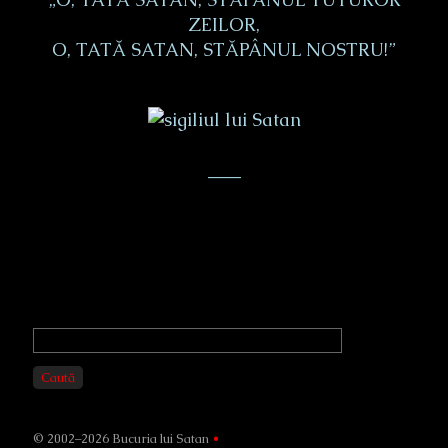
ZEILOR,
O, TATĂ SATAN, STĂPÂNUL NOSTRU!”
___
Primary
Sidebar
Caută
© 2002–2026 Bucuria lui Satan
•