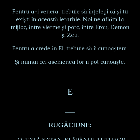
Pentru a-i venera, trebuie să înțelegi că și tu
exiști în această ierarhie. Noi ne aflăm la
mijloc, între vierme și porc, între Erou, Demon
și Zeu.
Pentru a crede în Ei, trebuie să îi cunoaștem.
Și numai cei asemenea lor îi pot cunoaște.
E
___
RUGĂCIUNE:
„O, TATĂ SATAN, STĂPÂNUL TUTUROR