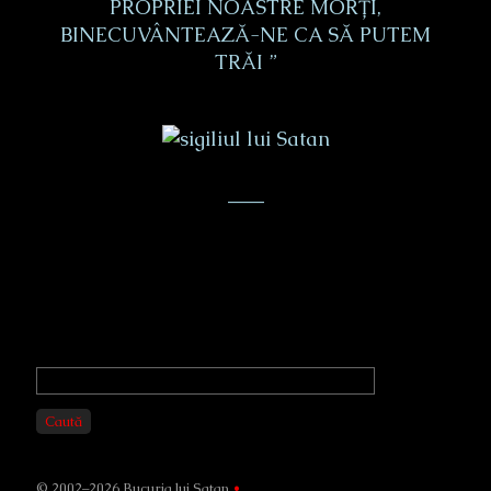
PROPRIEI NOASTRE MORȚI,
BINECUVÂNTEAZĂ-NE CA SĂ PUTEM
TRĂI ”
___
Primary
Sidebar
Caută
© 2002–2026 Bucuria lui Satan
•