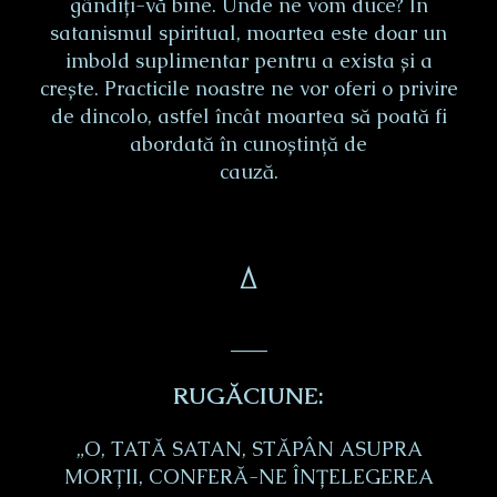
gândiți-vă bine. Unde ne vom duce? În
satanismul spiritual, moartea este doar un
imbold suplimentar pentru a exista și a
crește. Practicile noastre ne vor oferi o privire
de dincolo, astfel încât moartea să poată fi
abordată în cunoștință de
cauză.
Δ
___
RUGĂCIUNE:
„O, TATĂ SATAN, STĂPÂN ASUPRA
MORȚII, CONFERĂ-NE ÎNȚELEGEREA