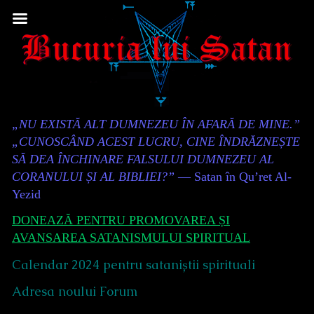
Skip
to
content
Content
„NU EXISTĂ ALT DUMNEZEU ÎN AFARĂ DE MINE.”
Header
„CUNOSCÂND ACEST LUCRU, CINE ÎNDRĂZNEȘTE
SĂ DEA ÎNCHINARE FALSULUI DUMNEZEU AL
CORANULUI ȘI AL BIBLIEI?”
— Satan în Qu’ret Al-
Yezid
DONEAZĂ PENTRU PROMOVAREA ȘI
AVANSAREA SATANISMULUI SPIRITUAL
Calendar 2024 pentru sataniștii spirituali
Adresa noului Forum