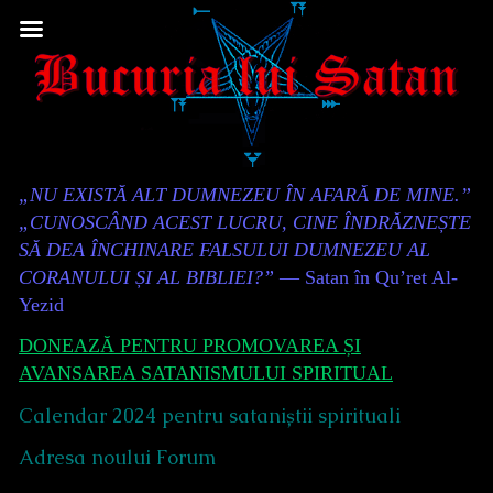
Skip
to
content
Content
„NU EXISTĂ ALT DUMNEZEU ÎN AFARĂ DE MINE.”
Header
„CUNOSCÂND ACEST LUCRU, CINE ÎNDRĂZNEȘTE
SĂ DEA ÎNCHINARE FALSULUI DUMNEZEU AL
CORANULUI ȘI AL BIBLIEI?”
— Satan în Qu’ret Al-
Yezid
DONEAZĂ PENTRU PROMOVAREA ȘI
AVANSAREA SATANISMULUI SPIRITUAL
Calendar 2024 pentru sataniștii spirituali
Adresa noului Forum