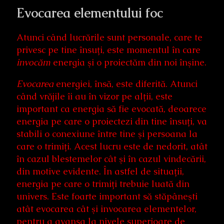
Evocarea elementului foc
Atunci când lucrările sunt personale, care te
privesc pe tine însuți, este momentul în care
invocăm
energia şi o proiectăm din noi înşine.
Evocarea
energiei, însă, este diferită. Atunci
când vrăjile îi au în vizor pe alții, este
important ca energia să fie evocată, deoarece
energia pe care o proiectezi din tine însuți, va
stabili o conexiune între tine şi persoana la
care o trimiți. Acest lucru este de nedorit, atât
în cazul blestemelor cât şi în cazul vindecării,
din motive evidente. În astfel de situații,
energia pe care o trimiți trebuie luată din
univers. Este foarte important să stăpâneşti
atât evocarea cât şi invocarea elementelor,
pentru a avansa la nivele superioare de