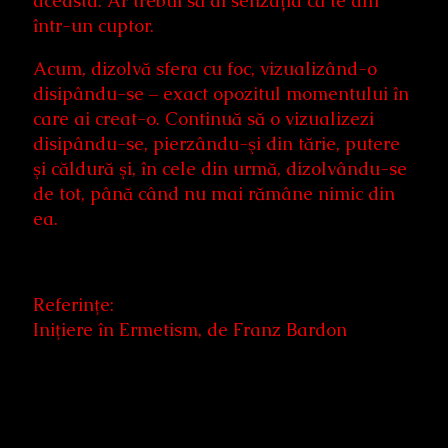
aceasta. Ar trebui să ai senzația că te afli
într-un cuptor.
Acum, dizolvă sfera cu foc, vizualizând-o
disipându-se – exact opozitul momentului în
care ai creat-o. Continuă să o vizualizezi
disipându-se, pierzându-şi din tărie, putere
şi căldură şi, în cele din urmă, dizolvându-se
de tot, până când nu mai rămâne nimic din
ea.
Referinţe:
Iniţiere în Ermetism, de Franz Bardon