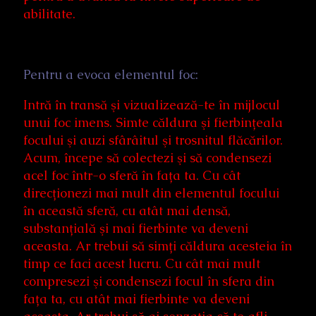
abilitate.
Pentru a evoca elementul foc:
Intră în transă şi vizualizează-te în mijlocul
unui foc imens. Simte căldura şi fierbințeala
focului şi auzi sfârâitul şi trosnitul flăcărilor.
Acum, începe să colectezi şi să condensezi
acel foc într-o sferă în fața ta. Cu cât
direcționezi mai mult din elementul focului
în această sferă, cu atât mai densă,
substanțială şi mai fierbinte va deveni
aceasta. Ar trebui să simți căldura acesteia în
timp ce faci acest lucru. Cu cât mai mult
compresezi şi condensezi focul în sfera din
fața ta, cu atât mai fierbinte va deveni