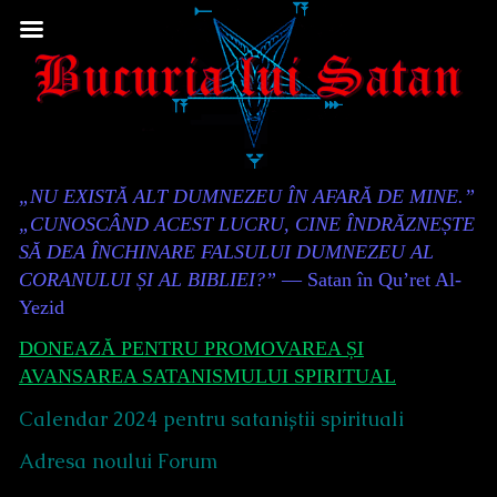
Skip
to
content
Content
„NU EXISTĂ ALT DUMNEZEU ÎN AFARĂ DE MINE.”
Header
„CUNOSCÂND ACEST LUCRU, CINE ÎNDRĂZNEȘTE
SĂ DEA ÎNCHINARE FALSULUI DUMNEZEU AL
CORANULUI ȘI AL BIBLIEI?”
— Satan în Qu’ret Al-
Yezid
DONEAZĂ PENTRU PROMOVAREA ȘI
AVANSAREA SATANISMULUI SPIRITUAL
Calendar 2024 pentru sataniștii spirituali
Adresa noului Forum