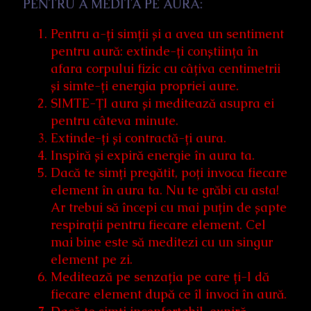
PENTRU A MEDITA PE AURĂ:
Pentru a-ți simții și a avea un sentiment
pentru aură: extinde-ți conștiința în
afara corpului fizic cu câțiva centimetrii
și simte-ți energia propriei aure.
SIMTE-ŢI aura și meditează asupra ei
pentru câteva minute.
Extinde-ți și contractă-ți aura.
Inspiră și expiră energie în aura ta.
Dacă te simți pregătit, poți invoca fiecare
element în aura ta. Nu te grăbi cu asta!
Ar trebui să începi cu mai puțin de șapte
respirații pentru fiecare element. Cel
mai bine este să meditezi cu un singur
element pe zi.
Meditează pe senzația pe care ți-l dă
fiecare element după ce îl invoci în aură.