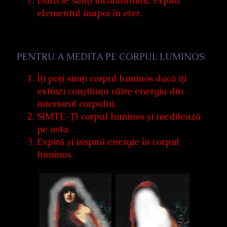
Dacă te simți inconfortabil, expiră
elementul înapoi în eter.
PENTRU A MEDITA PE CORPUL LUMINOS:
Îți poți simți corpul luminos dacă îți
extinzi conștiința către energia din
interiorul corpului.
SIMTE-ŢI corpul luminos și meditează
pe asta.
Expiră și inspiră energie în corpul
luminos.