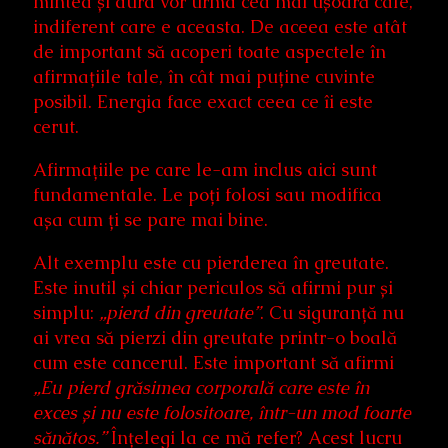
mintea și aura vor urma cea mai ușoară cale,
indiferent care e aceasta. De aceea este atât
de important să acoperi toate aspectele în
afirmațiile tale, în cât mai puține cuvinte
posibil. Energia face exact ceea ce îi este
cerut.
Afirmațiile pe care le-am inclus aici sunt
fundamentale. Le poți folosi sau modifica
așa cum ți se pare mai bine.
Alt exemplu este cu pierderea în greutate.
Este inutil și chiar periculos să afirmi pur și
simplu:
„pierd din greutate”
. Cu siguranță nu
ai vrea să pierzi din greutate printr-o boală
cum este cancerul. Este important să afirmi
„Eu pierd grăsimea corporală care este în
exces și nu este folositoare, într-un mod foarte
sănătos.”
Înțelegi la ce mă refer? Acest lucru