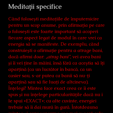
Meditații specifice
Când folosești meditațiile de împuternicire
pentru un scop anume, prin afirmația pe care
o folosești este foarte important să acoperi
fiecare aspect legat de modul în care vrei ca
energia să se manifeste. De exemplu, când
construiești o afirmație pentru a atrage bani,
dacă afirmi doar:
„atrag bani”,
vei avea bani
și îi vei ține în mâini, însă fără ca aceștia să îți
aparțină (ca un lucrător în bancă, ca un
casier sau, s-ar putea ca banii să nu-ți
aparțină sau să fie luați de altcineva).
Înțelegi? Mintea face exact ceea ce îi este
spus și nu înțelege particularitățile dacă nu i
le spui *EXACT*; cu alte cuvinte, energiei
trebuie să îi dai mură în gură. Întotdeauna