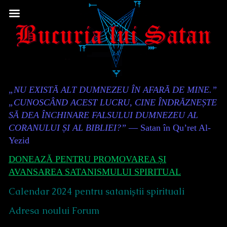
Skip
to
content
Content
„NU EXISTĂ ALT DUMNEZEU ÎN AFARĂ DE MINE.”
Header
„CUNOSCÂND ACEST LUCRU, CINE ÎNDRĂZNEȘTE
SĂ DEA ÎNCHINARE FALSULUI DUMNEZEU AL
CORANULUI ȘI AL BIBLIEI?”
— Satan în Qu’ret Al-
Yezid
DONEAZĂ PENTRU PROMOVAREA ȘI
AVANSAREA SATANISMULUI SPIRITUAL
Calendar 2024 pentru sataniștii spirituali
Adresa noului Forum