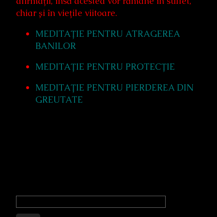
afirmații, însă acestea vor rămâne în suflet,
chiar și în viețile viitoare.
MEDITAȚIE PENTRU ATRAGEREA
BANILOR
MEDITAȚIE PENTRU PROTECȚIE
MEDITAȚIE PENTRU PIERDEREA DIN
GREUTATE
Primary
Sidebar