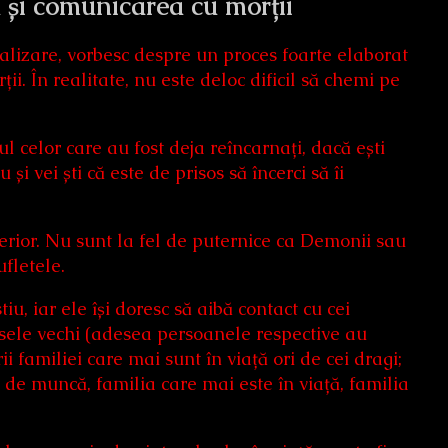
și comunicarea cu morții
nalizare, vorbesc despre un proces foarte elaborat
ii. În realitate, nu este deloc dificil să chemi pe
ul celor care au fost deja reîncarnați, dacă ești
 și vei ști că este de prisos să încerci să îi
erior. Nu sunt la fel de puternice ca Demonii sau
ufletele.
iu, iar ele își doresc să aibă contact cu cei
asele vechi (adesea persoanele respective au
i familiei care mai sunt în viață ori de cei dragi;
de muncă, familia care mai este în viață, familia