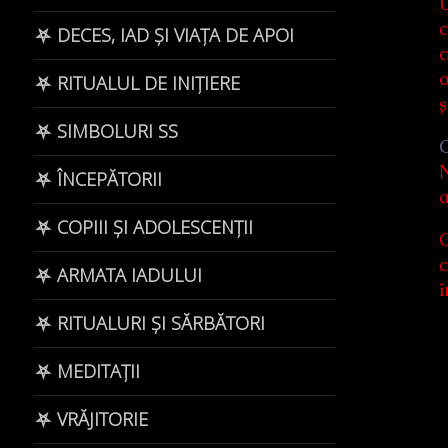
U
c
⛧ DECES, IAD ȘI VIAȚA DE APOI
c
o
⛧ RITUALUL DE INIȚIERE
ș
⛧ SIMBOLURI SS
C
N
⛧ ÎNCEPĂTORII
a
⛧ COPIII ȘI ADOLESCENȚII
C
c
⛧ ARMATA IADULUI
î
⛧ RITUALURI ȘI SĂRBĂTORI
⛧ MEDITAȚII
⛧ VRĂJITORIE