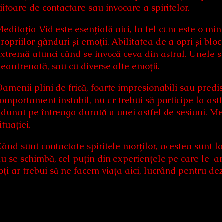
iitoare de contactare sau invocare a spiritelor.
editația Vid este esențială aici, la fel cum este o mint
ropriilor gânduri și emoții. Abilitatea de a opri și blo
xtremă atunci când se invocă ceva din astral. Unele sp
eantrenată, sau cu diverse alte emoții.
amenii plini de frică, foarte impresionabili sau predis
omportament instabil, nu ar trebui să participe la astfel
dunat pe întreaga durată a unei astfel de sesiuni. Me
ituației.
ând sunt contactate spiritele morților, acestea sunt la
u se schimbă, cel puțin din experiențele pe care le-a
oți ar trebui să ne facem viața aici, lucrând pentru de