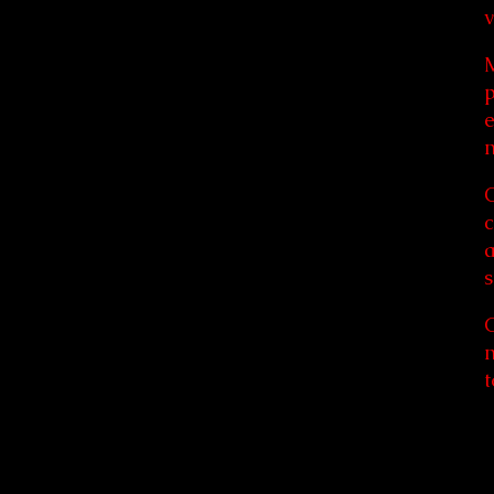
v
M
p
e
n
O
c
a
s
C
n
t