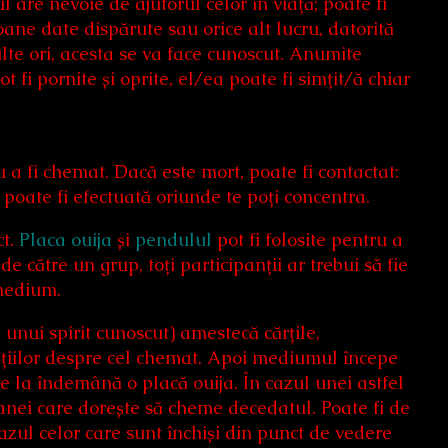
 are nevoie de ajutorul celor în viață; poate fi
oane date dispărute sau orice alt lucru, datorită
te ori, acesta se va face cunoscut. Anumite
t fi pornite și oprite, el/ea poate fi simțit/ă chiar
 a fi chemat. Dacă este mort, poate fi contactat:
poate fi efectuată oriunde te poți concentra.
ct.
Placa ouija
și
pendulul
pot fi folosite pentru a
 către un grup, toți participanții ar trebui să fie
 medium.
unui spirit cunoscut) amestecă cărțile,
ațiilor despre cel chemat. Apoi mediumul începe
re la îndemână o placă ouija. În cazul unei astfel
oanei care dorește să cheme decedatul. Poate fi de
azul celor care sunt închiși din punct de vedere