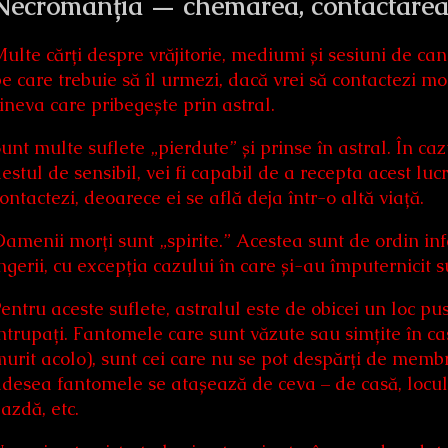
Necromanția — chemarea, contactarea 
ulte cărți despre vrăjitorie, mediumi și sesiuni de ca
e care trebuie să îl urmezi, dacă vrei să contactezi morț
ineva care pribegește prin astral.
unt multe suflete „pierdute” și prinse în astral. În caz
estul de sensibil, vei fi capabil de a recepta acest lucru
ontactezi, deoarece ei se află deja într-o altă viață.
amenii morți sunt „spirite.” Acestea sunt de ordin inf
ngerii, cu excepția cazului în care și-au împuternicit s
entru aceste suflete, astralul este de obicei un loc pust
ntrupați. Fantomele care sunt văzute sau simțite în c
urit acolo), sunt cei care nu se pot despărți de membri
desea fantomele se atașează de ceva – de casă, locul 
azdă, etc.