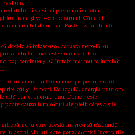
de medium.
ecedatului, îi va simți prezența înaintea
ritul în ea și va vorbi pentru el. Când ai
ga în nici un fel de acesta. Păstrează o atitudine
că decide să folosească această metodă, ar
prin a întreba dacă este vreun spirit în
 poți continua și să întrebi mai multe întrebări
ie.
a nu au sub nici o formă energia pe care o au
spirite cât și Demoni. De regulă, energia unui om
e de altă parte, energia unui Demon este
îți poate cauza furnicături ale pielii câteva zile
a întrebările la care acesta nu vrea să răspundă.
 în astral, vibrații care pot zădărnicii încercările