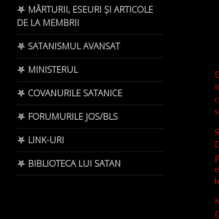
⛧ MĂRTURII, ESEURI ȘI ARTICOLE
DE LA MEMBRII
⛧ SATANISMUL AVANSAT
⛧ MINISTERUL
D
t
⛧ COVANURILE SATANICE
c
s
⛧ FORUMURILE JOS/BLS
S
⛧ LINK-URI
D
p
⛧ BIBLIOTECA LUI SATAN
e
N
D