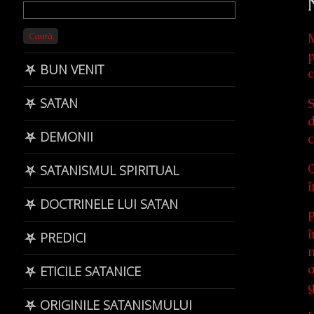
Primary
Sidebar
Caută
M
p
⛧ BUN VENIT
c
⛧ SATAN
S
d
⛧ DEMONII
c
O
⛧ SATANISMUL SPIRITUAL
î
⛧ DOCTRINELE LUI SATAN
P
î
⛧ PREDICI
m
a
⛧ ETICILE SATANICE
g
⛧ ORIGINILE SATANISMULUI