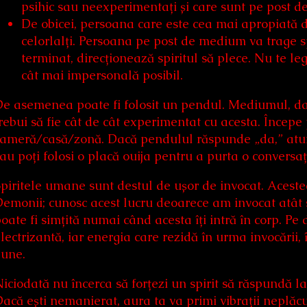
psihic sau neexperimentați și care sunt pe post 
De obicei, persoana care este cea mai apropiată d
celorlalți. Persoana pe post de medium va trage spi
terminat, direcționează spiritul să plece. Nu te le
cât mai impersonală posibil.
e asemenea poate fi folosit un pendul. Mediumul, da
rebui să fie cât de cât experimentat cu acesta. Începe 
ameră/casă/zonă. Dacă pendulul răspunde „da,” atunci
au poți folosi o placă ouija pentru a purta o conversaț
piritele umane sunt destul de ușor de invocat. Aceste
emonii; cunosc acest lucru deoarece am invocat atât 
oate fi simțită numai când acesta îți intră în corp. P
lectrizantă, iar energia care rezidă în urma invocării, 
bune.
iciodată nu încerca să forțezi un spirit să răspundă l
acă ești nemanierat, aura ta va primi vibrații neplăcute