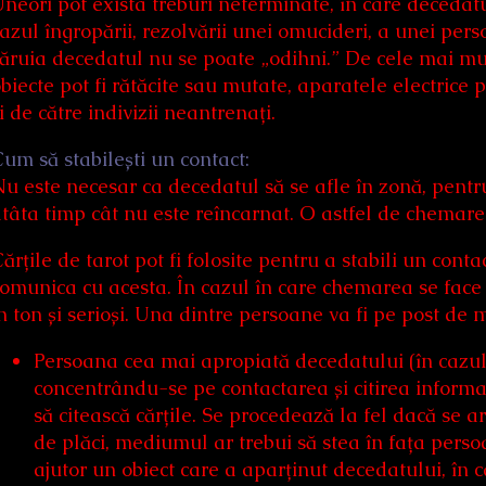
neori pot exista treburi neterminate, în care decedatul
azul îngropării, rezolvării unei omucideri, a unei pers
ăruia decedatul nu se poate „odihni.” De cele mai mul
biecte pot fi rătăcite sau mutate, aparatele electrice po
i de către indivizii neantrenați.
um să stabilești un contact:
u este necesar ca decedatul să se afle în zonă, pentru
tâta timp cât nu este reîncarnat. O astfel de chemare 
ărțile de tarot pot fi folosite pentru a stabili un conta
omunica cu acesta. În cazul în care chemarea se face de
n ton și serioși. Una dintre persoane va fi pe post de
Persoana cea mai apropiată decedatului (în cazul 
concentrându-se pe contactarea și citirea inform
să citească cărțile. Se procedează la fel dacă se a
de plăci, mediumul ar trebui să stea în fața pers
ajutor un obiect care a aparținut decedatului, în c