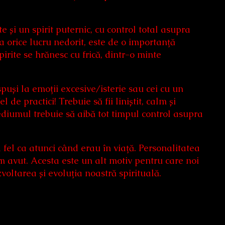
e și un spirit puternic, cu control total asupra
ca orice lucru nedorit, este de o importanță
irite se hrănesc cu frică, dintr-o minte
puși la emoții excesive/isterie sau cei cu un
 de practici! Trebuie să fii liniștit, calm și
diumul trebuie să aibă tot timpul control asupra
 fel ca atunci când erau în viață. Personalitatea
m avut. Acesta este un alt motiv pentru care noi
zvoltarea și evoluția noastră spirituală.