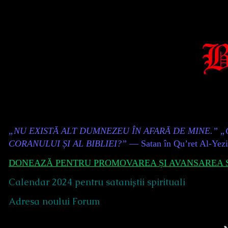
Skip
to
content
Content
„NU EXISTĂ ALT DUMNEZEU ÎN AFARĂ DE MINE.” 
Header
CORANULUI ȘI AL BIBLIEI?”
— Satan în Qu’ret Al-Yez
DONEAZĂ PENTRU PROMOVAREA ȘI AVANSAREA S
Calendar 2024 pentru sataniștii spirituali
Adresa noului Forum