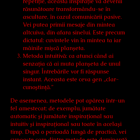
repetiție, această inspirație va devenii
răsunătoare transformându-se în
ascultare, în cazul comunicării pasive.
Vei putea primii mesaje din mintea
altcuiva, din afara sinelui. Este precum
dictatul: cuvintele vin în mintea ta iar
mâinile mișcă planșeta.
Metoda intuitivă: ca atunci când ai
senzația că ai muta planșeta de unul
singur. Întrebările vor fi răspunse
instant. Aceasta este ceva gen „clar-
cunoștință.”
De asemenea, metodele pot apărea într-un
fel amestecat; de exemplu, jumătate
automatic și jumătate inspirațional sau
intuitiv și inspirațional sau toate în același
timp. După o perioadă lungă de practică, vei
cunoaște care dintre metode este dominantă.