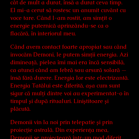
cât de mult a durat, însă a durat ceva timp.
El mi-a cerut să rostesc un anumit cuvânt cu
voce tare. Când l-am rostit, am simțit o
energie puternică aprinzându-se ca o
flacără, în interiorul meu.
Când avem contact foarte apropiat sau când
invocăm Demoni, le putem simții energia. Azi
dimineață, pielea îmi mai era încă sensibilă,
ca atunci când am febră sau arsură solară —
însă fără durere. Energia lor este electrizantă.
Energia Tatălui este diferită, așa cum sunt
sigur că mulți dintre voi au experimentat-o în
timpul și după ritualuri. Liniștitoare și
plăcută.
Demonii vin la noi prin telepatie și prin
proiecție astrală. Din experiența mea,
Demonii se proiectează într-un mod diferit