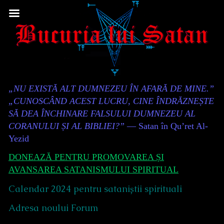
Skip
to
content
Content
„NU EXISTĂ ALT DUMNEZEU ÎN AFARĂ DE MINE.”
Header
„CUNOSCÂND ACEST LUCRU, CINE ÎNDRĂZNEȘTE
SĂ DEA ÎNCHINARE FALSULUI DUMNEZEU AL
CORANULUI ȘI AL BIBLIEI?”
— Satan în Qu’ret Al-
Yezid
DONEAZĂ PENTRU PROMOVAREA ȘI
AVANSAREA SATANISMULUI SPIRITUAL
Calendar 2024 pentru sataniștii spirituali
Adresa noului Forum