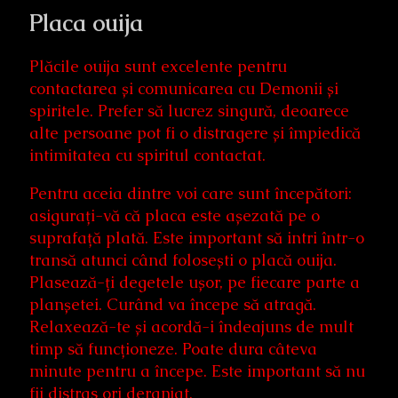
Placa ouija
Plăcile ouija sunt excelente pentru
contactarea și comunicarea cu Demonii și
spiritele. Prefer să lucrez singură, deoarece
alte persoane pot fi o distragere și împiedică
intimitatea cu spiritul contactat.
Pentru aceia dintre voi care sunt începători:
asigurați-vă că placa este așezată pe o
suprafață plată. Este important să intri într-o
transă atunci când folosești o placă ouija.
Plasează-ți degetele ușor, pe fiecare parte a
planșetei. Curând va începe să atragă.
Relaxează-te și acordă-i îndeajuns de mult
timp să funcționeze. Poate dura câteva
minute pentru a începe. Este important să nu
fii distras ori deranjat.