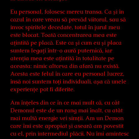
Eu personal, folosesc mereu transa. Ca și în
cazul în care vreau să prevăd viitorul, sau să
invoc spiritele decedate, totul în jurul meu
este blocat. Toată concentrarea mea este
ațintită pe placă. Este ca și cum eu și placa
suntem legați într-o aură puternică, iar
atenția mea este ațintită în totalitate pe
aceasta: nimic altceva din afară nu există.
Acesta este felul în care eu personal lucrez,
însă noi suntem toți individuali, așa că unele
experiențe pot fi diferite.
Am înțeles din ce în ce mai mult că, cu cât
Demonul este de un rang mai înalt, cu atât
mai multă energie vei simții. Am un Demon
care îmi este apropiat și aseară am povestit
cu el, prin intermediul plăcii. Nu îmi amintesc